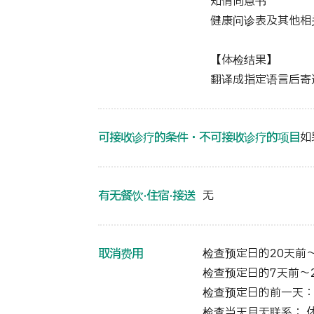
知情同意书
健康问诊表及其他相
【体检结果】
翻译成指定语言后寄
可接收诊疗的条件・不可接收诊疗的项目
如
有无餐饮·住宿·接送
无
取消费用
检查预定日的20天前～
检查预定日的7天前～2
检查预定日的前一天：
检查当天且无联系： 