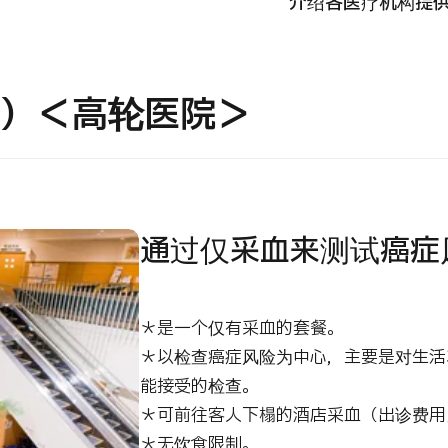
介绍各医疗机构提
国际
MHC-A综合体检 <含胃镜检查＞・男性【东京・八
治療
洲综合健康检查中心】
血）＜高轮医院＞
202
診
健診
健診
026.01.12
通过仅采血来测试癌症
＊是一个仅有采血的套餐。
＊以检查癌症风险为中心，主要是对生活
能接受的检查。
＊可前往客人下榻的酒店采血（出诊费用
＊无饮食限制。