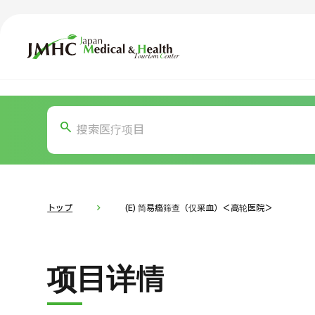
日本医疗健康雅旅中心（JMHC）
TOP
关于JMHC
内容精选
按部位・
面向国际患者
新闻
关于日本医疗
トップ
(E) 简易癌筛查（仅采血）＜高轮医院＞
就诊流程
面向医疗
项目详情
医疗项目检索
按部位・疾病搜索
按检查・术式・