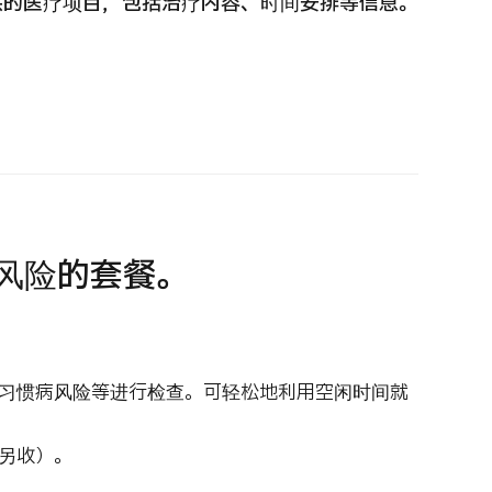
供的医疗项目，包括治疗内容、时间安排等信息。
 第二医疗意见（湘南镰仓综合医院）
重离子
治療
治療
6.01.12
2026.
风险的套餐。
习惯病风险等进行检查。可轻松地利用空闲时间就
另收）。