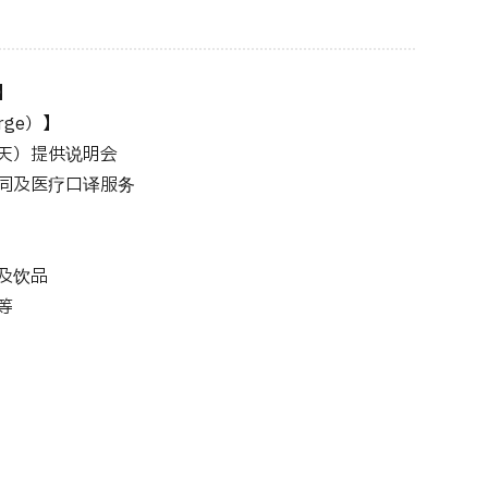
】
rge）】
天）提供说明会
同及医疗口译服务
及饮品
等