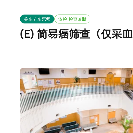
治疗方法搜索
搜索美容医疗
J
关东 / 东京都
体检·检查诊断
重
日语
英语
汉语
越南语
(E) 简易癌筛查（仅采
健
2
联系我们