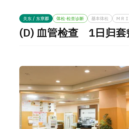
治疗方法搜索
搜索美容医疗
J
关东 / 东京都
体检·检查诊断
基本体检
ＭＲ
重
日语
英语
汉语
越南语
(D) 血管检查 1日归
健
2
联系我们