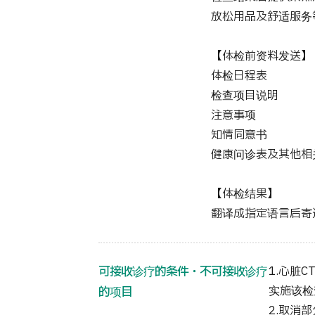
放松用品及舒适服务
【体检前资料发送】
体检日程表
检查项目说明
注意事项
知情同意书
健康问诊表及其他相
【体检结果】
翻译成指定语言后寄
可接收诊疗的条件・不可接收诊疗
1.心脏
实施该检
的项目
2.取消