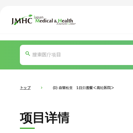
日本医疗健康雅旅中心（JMHC）
TOP
关于JMHC
内容精选
按部位・
面向国际患者
新闻
关于日本医疗
トップ
(D) 血管检查 1日归套餐＜高轮医院＞
就诊流程
面向医疗
项目详情
医疗项目检索
按部位・疾病搜索
按检查・术式・