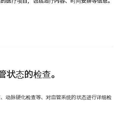
供的医疗项目，包括治疗内容、时间安排等信息。
 第二医疗意见（湘南镰仓综合医院）
重离子
治療
治療
6.01.12
2026.
管状态的检查。
检查、动脉硬化检查等、对血管系统的状态进行详细检