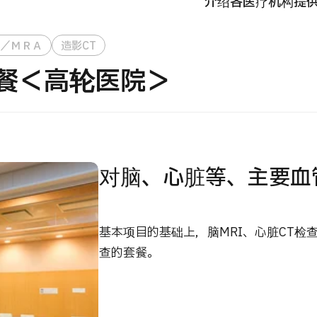
介绍各医疗机构提
国际
MHC-A综合体检 <含胃镜检查＞・男性【东京・八
Ｉ／ＭＲＡ
造影CT
治療
洲综合健康检查中心】
套餐＜高轮医院＞
202
診
健診
健診
026.01.12
对脑、心脏等、主要血
基本项目的基础上，脑MRI、心脏CT
查的套餐。