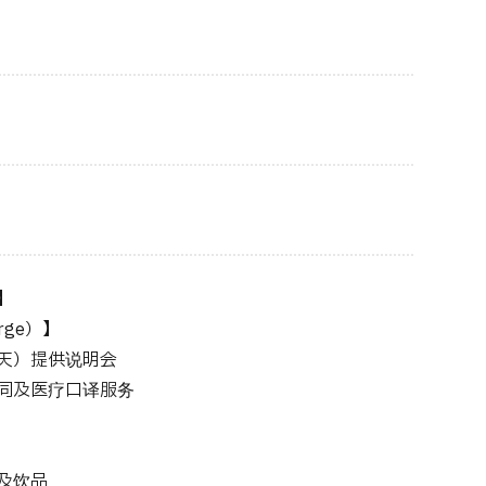
】
rge）】
天）提供说明会
同及医疗口译服务
及饮品