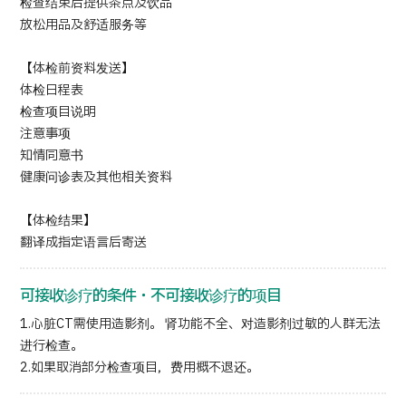
检查结束后提供茶点及饮品
放松用品及舒适服务等
【体检前资料发送】
体检日程表
检查项目说明
注意事项
知情同意书
健康问诊表及其他相关资料
【体检结果】
翻译成指定语言后寄送
可接收诊疗的条件・不可接收诊疗的项目
1.心脏CT需使用造影剂。 肾功能不全、对造影剂过敏的人群无法
进行检查。
2.如果取消部分检查项目，费用概不退还。