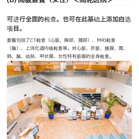
(B) 高级套餐（女性）＜高轮医院＞
康
治療
治療
可进行全面的检查。也可在此基础上添加自选
2026.01.12
项目。
套餐包括了CT检查（心脏，胸部，腹部）、MRI检查
（脑）、上消化道内镜检查等。对心脏、肝脏、胰腺、胃、
肺、脑、动脉、甲状腺、女性特有脏器的全身检查。
TOP
关于JMHC
面向国际患者
关于日本医疗
就诊流程
医疗项目检索