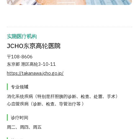
按部位・疾病搜索
按检查・术式・
治疗方法搜索
搜索美容医疗
实施医疗机构
内容精选
JCHO东京高轮医院
新闻
〒108-8606
东京都 港区高轮3-10-11
面向医疗机构
https://takanawa.jcho.go.jp/
专业领域
运营公司
消化系统疾病（特别是肝胆胰的诊断、检查、处置、手术）
心血管疾病（诊断、检查、导管治疗等 ）
个人信息保护政策
诊疗时间
公司指南与政策
周二、周四、周五
JTB治理