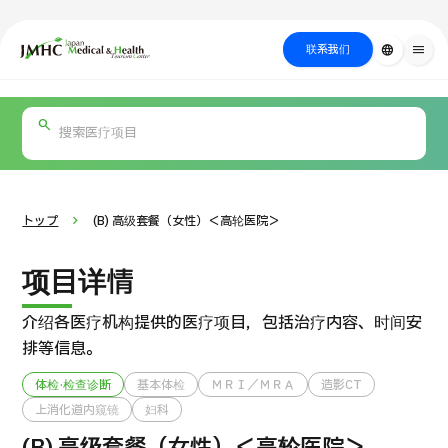
close
日本医疗健康雅旅中心（JMHC）
联系我们
language
menu
PICK UP PROGRAM
按部位・疾
关于日本医疗
按检查・术式・
就诊流程
治疗
搜索美容
病搜索
方法搜索
医疗
トップ
(B) 高级套餐（女性）＜高轮医院＞
项目详情
介绍各医疗机构提供的医疗项目，包括治疗内容、时间安
排等信息。
体检·检查诊断
基本体检
ＭＲＩ／ＭＲＡ
造影CT
上消化道内窥镜
妇科
国际 第二医疗意见（湘南镰仓综合医院）