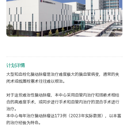
按部位・疾病搜索
按检查・术式・
治疗方法搜索
搜索美容医疗
内容精选
新闻
计划详情
面向医疗机构
大型和血栓化脑动脉瘤是治疗难度极大的脑血管病变，通常的夹
闭术或线圈栓塞术往往难以根治。
运营公司
对于这些难治性脑动脉瘤，本中心采用血管内治疗和搭桥术相结
个人信息保护政策
合的高难度手术，或同步进行手术和血管内治疗的混合手术进行
治疗。
公司指南与政策
本中心每年治疗脑动脉瘤达173例（2023年实际数据），以丰富
的治疗经验为特色。
JTB治理