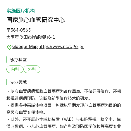
实施医疗机构
日语
英语
汉语
越南语
国家脑心血管研究中心
〒564-8565
大阪府 吹田市岸部新町6-1
联系我们
Google Map
https://www.ncvc.go.jp/
诊疗科室
内科
外科
专业领域
・以心血管疾病和脑血管疾病为诊疗重点，不仅开展治疗，还积
极推进疾病预防、诊断及新型治疗技术的研发。
・提供多种高端体检项目，包括以早期发现心血管疾病为目的的
高级心血管专项体检。
・此外，还开展心室辅助装置（VAD）与心脏移植、脑卒中、生
活习惯病、小儿心血管疾病、妇产科及预防医学体检等高度专业