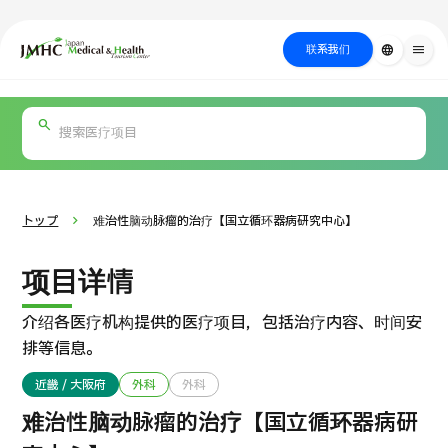
close
日本医疗健康雅旅中心（JMHC）
联系我们
language
menu
PICK UP PROGRAM
按部位・疾
关于日本医疗
按检查・术式・
就诊流程
治疗
搜索美容
病搜索
方法搜索
医疗
トップ
难治性脑动脉瘤的治疗【国立循环器病研究中心】
项目详情
介绍各医疗机构提供的医疗项目，包括治疗内容、时间安
排等信息。
近畿 / 大阪府
外科
外科
国际 第二医疗意见（湘南镰仓综合医院）
难治性脑动脉瘤的治疗【国立循环器病研