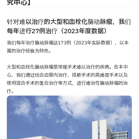
康
究中心】
治療
治療
2026.01.12
针对难以治疗的大型和血栓化脑动脉瘤，我们
每年进行27例治疗（2023年度数据）
我们每年治疗脑动脉瘤达173例（2023年实际数据），以丰
富的治疗经验为特色。
大型和血栓化脑动脉瘤是常规手术难以治疗的疾病。在本中
TOP
心，我们通过结合血管内治疗、搭桥手术的高难度手术以及
使用混合手术的复合治疗等方式，进行难治性脑动脉瘤的治
关于JMHC
疗。
面向国际患者
关于日本医疗
就诊流程
医疗项目检索