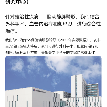
康
研究中心】
治療
治療
2026.01.12
针对难治性疾病——脑动静脉畸形，我们结合
外科手术、血管内治疗和伽玛刀，进行综合性
治疗。
我们每年治疗65例脑动静脉畸形（2023年实际数据），以丰
富的治疗经验为特色。我们可进行外科手术、血管内治疗和
伽玛刀三种治疗方式，各相关专业科室的专家均常驻工作。
TOP
关于JMHC
面向国际患者
关于日本医疗
就诊流程
医疗项目检索