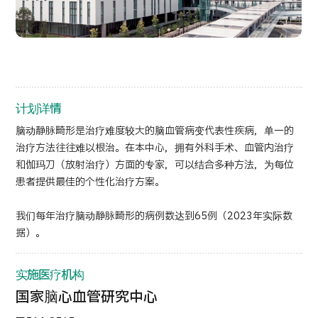
按部位・疾病搜索
按检查・术式・
治疗方法搜索
搜索美容医疗
内容精选
计划详情
新闻
脑动静脉畸形是治疗难度较大的脑血管病变代表性疾病，单一的
治疗方法往往难以根治。在本中心，拥有外科手术、血管内治疗
和伽玛刀（放射治疗）方面的专家，可以结合多种方法，为每位
面向医疗机构
患者提供最佳的个性化治疗方案。
运营公司
我们每年治疗脑动静脉畸形的病例数达到65例（2023年实际数
据）。
个人信息保护政策
实施医疗机构
公司指南与政策
国家脑心血管研究中心
JTB治理