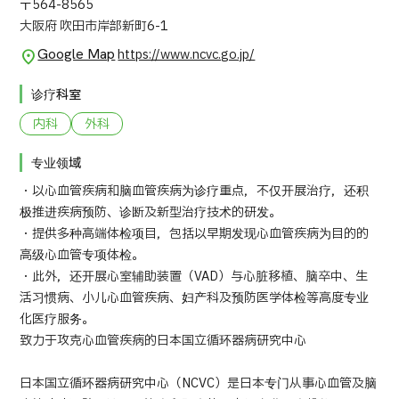
〒564-8565
大阪府 吹田市岸部新町6-1
日语
英语
汉语
越南语
Google Map
https://www.ncvc.go.jp/
诊疗科室
联系我们
内科
外科
专业领域
・以心血管疾病和脑血管疾病为诊疗重点，不仅开展治疗，还积
极推进疾病预防、诊断及新型治疗技术的研发。
・提供多种高端体检项目，包括以早期发现心血管疾病为目的的
高级心血管专项体检。
・此外，还开展心室辅助装置（VAD）与心脏移植、脑卒中、生
活习惯病、小儿心血管疾病、妇产科及预防医学体检等高度专业
化医疗服务。
致力于攻克心血管疾病的日本国立循环器病研究中心
日本国立循环器病研究中心（NCVC）是日本专门从事心血管及脑