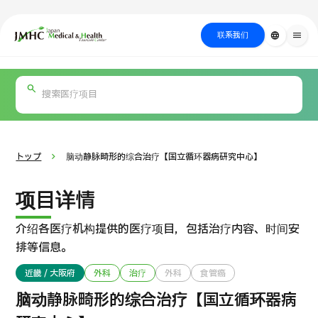
close
日本医疗健康雅旅中心（JMHC）
联系我们
language
menu
PICK UP PROGRAM
按部位・疾
关于日本医疗
按检查・术式・
就诊流程
治疗
搜索美容
病搜索
方法搜索
医疗
トップ
脑动静脉畸形的综合治疗【国立循环器病研究中心】
项目详情
介绍各医疗机构提供的医疗项目，包括治疗内容、时间安
排等信息。
近畿 / 大阪府
外科
治疗
外科
食管癌
国际 第二医疗意见（湘南镰仓综合医院）
脑动静脉畸形的综合治疗【国立循环器病