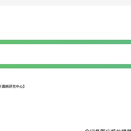
运营公司
疾病搜索
关于日本医疗
按检查・术式・
治疗方法搜索
就诊流程
搜索美
PICK
个人信息保护政策
环器病研究中心】
机构
公司指南与政策
JTB治理