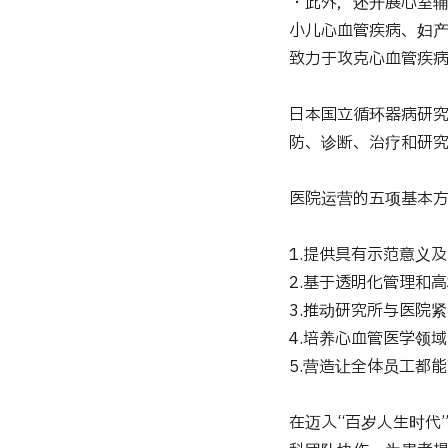
・此外，还开展心室辅
小儿心血管疾病、妇
致力于攻克心血管疾
日本国立循环器病研究
防、诊断、治疗和研
医院运营的五项基本
1.提供具有示范意义
2.基于透明化管理和
3.推动研究所与医院
4.培养心血管医学领
5.营造让全体员工都
在迈入“百岁人生时代