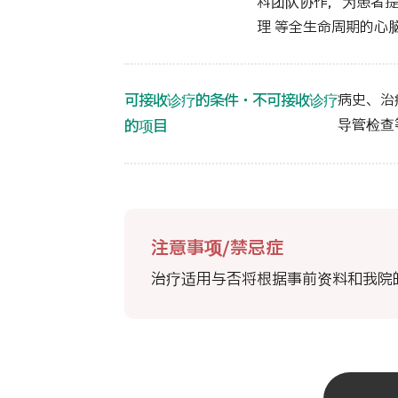
科团队协作，为患者
理 等全生命周期的心
可接收诊疗的条件・不可接收诊疗
病史、治
导管检查
的项目
注意事项/禁忌症
治疗适用与否将根据事前资料和我院