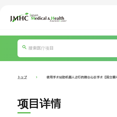
日本医疗健康雅旅中心（JMHC）
TOP
关于JMHC
内容精选
按部位・
面向国际患者
新闻
关于日本医疗
トップ
使用手术辅助机器人进行的微创心脏手术【国立循
就诊流程
面向医疗
项目详情
医疗项目检索
按部位・疾病搜索
按检查・术式・