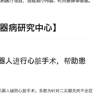
供的医疗项目，包括治疗内容、时间安排等信息。
 第二医疗意见（湘南镰仓综合医院）
重离子
治療
治療
器病研究中心】
6.01.12
2026.
器人进行心脏手术，帮助患
例机器人辅助心脏手术。多数为针对二尖瓣关闭不全症