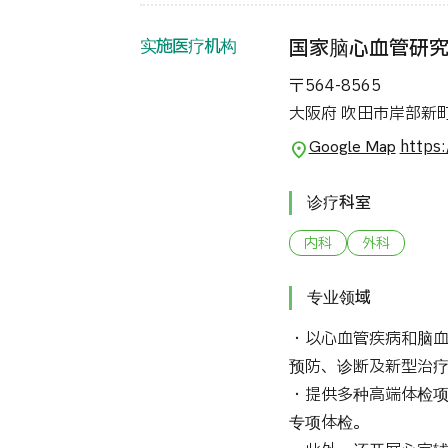
实施医疗机构
国家脑心血管研
〒564-8565
大阪府 吹田市岸部新町
https:
Google Map
诊疗科室
内科
外科
专业领域
・以心血管疾病和脑
预防、诊断及新型治
・提供多种高端体检
专项体检。