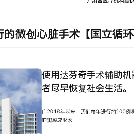
介绍各医疗机构提
国际
MHC-A综合体检 <含胃镜检查＞・男性【东京・八
治療
洲综合健康检查中心】
行的微创心脏手术【国立循环
202
診
健診
健診
026.01.12
使用达芬奇手术辅助机
者尽早恢复社会生活。
自2018年以来，我们每年进行约100
的瓣膜成形术。