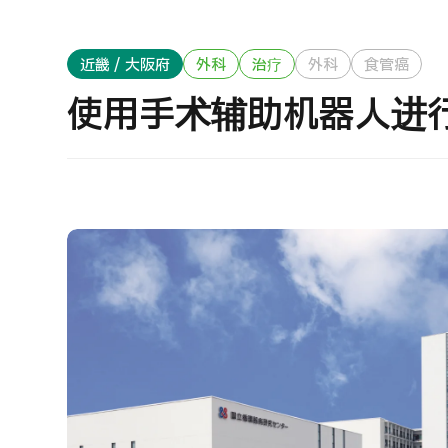
治疗方法搜索
搜索美容医疗
J
近畿 / 大阪府
外科
治疗
外科
食管癌
重
日语
英语
汉语
越南语
使用手术辅助机器人进
健
2
联系我们