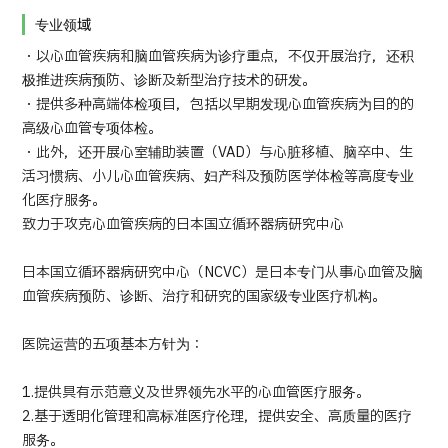
专业领域
日语
英语
汉语
越南语
・以心血管疾病和脑血管疾病为诊疗重点，不仅开展治疗，还积
极推进疾病预防、诊断及新型治疗技术的研发。
・提供多种高端体检项目，包括以早期发现心血管疾病为目的的
高级心血管专项体检。
联系我们
・此外，还开展心室辅助装置（VAD）与心脏移植、脑卒中、生
活习惯病、小儿心血管疾病、妇产科及预防医学体检等高度专业
化医疗服务。
致力于攻克心血管疾病的日本国立循环器病研究中心
日本国立循环器病研究中心（NCVC）是日本专门从事心血管及脑
血管疾病预防、诊断、治疗和研究的国家级专业医疗机构。
医院运营的五项基本方针为：
1.提供具有示范意义及世界领先水平的心血管医疗服务。
2.基于透明化管理和高标准医疗伦理，提供安全、高质量的医疗
服务。