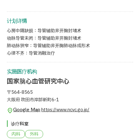
按部位・疾病搜索
按检查・术式・
治疗方法搜索
计划详情
搜索美容医疗
心房中隔缺损：导管辅助非开胸封堵术
动脉导管未闭：导管辅助非开胸封堵术
内容精选
肺动脉狭窄：导管辅助非开胸肺动脉成形术
心律不齐：导管消融治疗
新闻
实施医疗机构
面向医疗机构
国家脑心血管研究中心
运营公司
〒564-8565
大阪府 吹田市岸部新町6-1
个人信息保护政策
Google Map
https://www.ncvc.go.jp/
公司指南与政策
诊疗科室
内科
外科
JTB治理