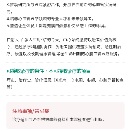
3.推动研究所与医院紧密合作，开展世界前沿的心血管疾病研
究。
4.培养心血管医学领域的专业人才和未来领导者。
5.营造让全体员工都能充满自豪感和使命感工作的环境。
在迈入“百岁人生时代”的今天，中心始终坚持以患者价值为核
心，通过多学科团队协作，为患者提供覆盖疾病预防、急性期治
疗、康复以及长期健康管理 等全生命周期的心脑血管医疗服务。
可接收诊疗的条件・不可接收诊疗的项目
病史、治疗史、诊疗信息（X光片，心电图，心超，心脏导管检查
等）
注意事项/禁忌症
治疗适用与否将根据事前资料和本院检查进行判断。