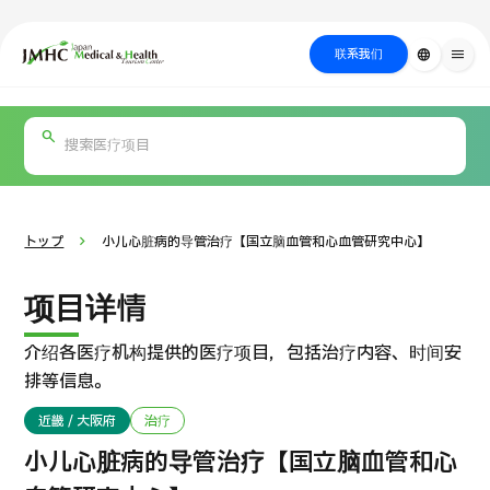
close
日本医疗健康雅旅中心（JMHC）
联系我们
language
menu
PICK UP PROGRAM
按部位・疾
关于日本医疗
按检查・术式・
就诊流程
治疗
搜索美容
病搜索
方法搜索
医疗
トップ
小儿心脏病的导管治疗【国立脑血管和心血管研究中心】
项目详情
介绍各医疗机构提供的医疗项目，包括治疗内容、时间安
排等信息。
近畿 / 大阪府
治疗
国际 第二医疗意见（湘南镰仓综合医院）
小儿心脏病的导管治疗【国立脑血管和心