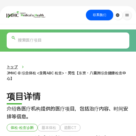
close
日本医疗健康雅旅中心（JMHC）
联系我们
language
menu
PICK UP PROGRAM
按部位・疾
关于日本医疗
按检查・术式・
就诊流程
治疗
搜索美容
病搜索
方法搜索
医疗
トップ
JMHC-B 综合体检 <含胃ABC 检查>・男性【东京・八重洲综合健康检查中
心】
项目详情
介绍各医疗机构提供的医疗项目，包括治疗内容、时间安
排等信息。
国际 第二医疗意见（湘南镰仓综合医院）
体检·检查诊断
基本体检
造影CT