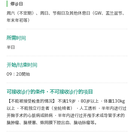
停诊日
日语
英语
汉语
越南语
周六（不定期）、周日、节假日及其他休息日（GW、盂兰盆节、
年末年初等）
所需时间
联系我们
半日
开始/结束时间
09：20開始
可接收诊疗的条件・不可接收诊疗的项目
【不能被接受检查的情况】 不满19岁 ・80岁以上 ・体重130kg
以上 ・不能独立行走者（坐轮椅者） ・人工透析 ・半年内进行过
开胸手术的心脏病或肺病 ・半年内进行过开颅手术或导管手术的
脑肿瘤、脑梗塞、蛛网膜下腔出血、脑动脉瘤等。