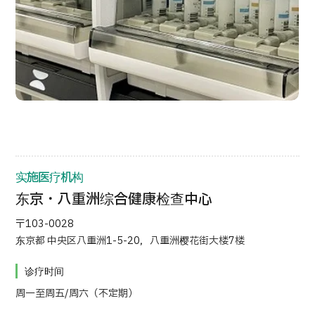
按部位・疾病搜索
按检查・术式・
治疗方法搜索
搜索美容医疗
内容精选
新闻
面向医疗机构
实施医疗机构
东京・八重洲综合健康检查中心
运营公司
〒103-0028
个人信息保护政策
东京都 中央区八重洲1-5-20，八重洲樱花街大楼7楼
诊疗时间
公司指南与政策
周一至周五/周六（不定期）
JTB治理