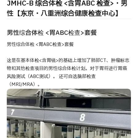
康
JMHC-B 综合体检 <含胃ABC 检查>・男
治療
治療
性【东京・八重洲综合健康检查中心】
2026.01.12
男性综合体检 <胃ABC检查>套餐
男性综合体检 <胃ABC检查>套餐
这是在基本体检<含胃镜>的基础上增加了肺部CT、肿瘤标志
物和其他检查项目的男性综合体检计划。对于胃将进行胃癌
TOP
风险测试（ABC测试）。 还可自选脑部检查
（MRI/MRA）。
关于JMHC
面向国际患者
关于日本医疗
就诊流程
医疗项目检索