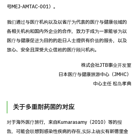
号MEJ-AMTAC-001）。
按部位・疾病搜索
按检查・术式・
治疗方法搜索
我们通过与医疗机构以及以省厅为代表的医疗与健康领域的
搜索美容医疗
各相关机构和国内外企业的合作，致力于成为一家能够为以
内容精选
医疗与健康促进为目的的赴日人士提供有价值的服务，以及
放心、安全且深受大众信赖的医疗顾问机构。
新闻
株式会社JTB事业开发室
面向医疗机构
日本医疗与健康旅游中心（JMHC）
中心主任 松岛孝典
运营公司
个人信息保护政策
关于多重耐药菌的对应
公司指南与政策
对于海外医疗旅行，来自Kumarasamy（2010）等的报
告，可能会联想到感染性疾病的存在,实际上确实有新德里金
JTB治理