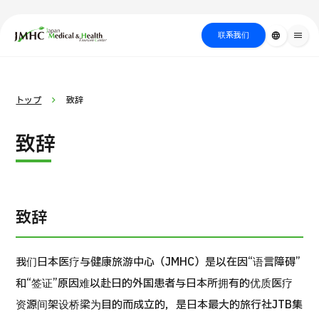
close
日本医疗健康雅旅中心（JMHC）
联系我们
language
menu
PICK UP PROGRAM
按部位・疾
关于日本医疗
按检查・术式・
就诊流程
治疗
搜索美容
トップ
致辞
病搜索
方法搜索
医疗
致辞
致辞
我们日本医疗与健康旅游中心（JMHC）是以在因“语言障碍”
和“签证”原因难以赴日的外国患者与日本所拥有的优质医疗
国际 第二医疗意见（湘南镰仓综合医院）
资源间架设桥梁为目的而成立的，是日本最大的旅行社JTB集