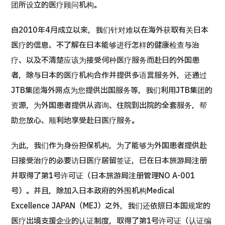
康
团所设立的医疗顾问机构。
治療
治療
自2010年4月成立以来，我们针对难以在海外获取有关日本
2026.01.12
医疗的信息、不了解在日本能够进行怎样的健康检查与治
疗、以及不清楚应该为接受何种医疗服务而赴日的外国患
者，除与日本的医疗机构合作并提供多语言服务外，还通过
JTB集团海外网点为您提供出国服务等，我们利用JTB集团的
资源，为外国患者提供从咨询、住院到出院的全套服务，帮
TOP
助您放心、顺利地享受赴日医疗服务。
关于JMHC
为此，我们作为身份担保机构，为了能够为外国患者提供赴
日接受治疗的必要访日医疗居留签证，已在日本旅游局注册
面向国际患者
并取得了第1号许可证（日本旅游局注册管理NO A-001
关于日本医疗
号）。并且，除加入日本政府的外围机构Medical
就诊流程
Excellence JAPAN（MEJ）之外，我们还依照日本国规定的
医疗项目检索
医疗出境支援企业的认证制度，取得了第1号许可证（认证编