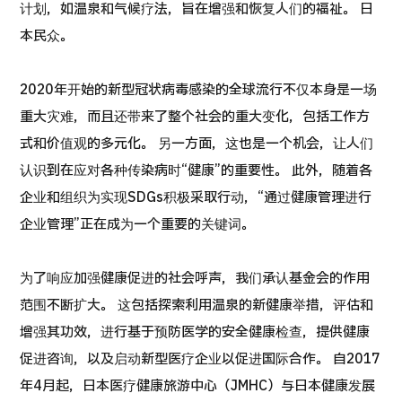
康
计划，如温泉和气候疗法，旨在增强和恢复人们的福祉。 日
治療
治療
本民众。
2026.01.12
2020年开始的新型冠状病毒感染的全球流行不仅本身是一场
重大灾难，而且还带来了整个社会的重大变化，包括工作方
式和价值观的多元化。 另一方面，这也是一个机会，让人们
认识到在应对各种传染病时“健康”的重要性。 此外，随着各
企业和组织为实现SDGs积极采取行动，“通过健康管理进行
TOP
企业管理”正在成为一个重要的关键词。
关于JMHC
为了响应加强健康促进的社会呼声，我们承认基金会的作用
面向国际患者
范围不断扩大。 这包括探索利用温泉的新健康举措，评估和
增强其功效，进行基于预防医学的安全健康检查，提供健康
关于日本医疗
就诊流程
促进咨询，以及启动新型医疗企业以促进国际合作。 自2017
年4月起，日本医疗健康旅游中心（JMHC）与日本健康发展
医疗项目检索