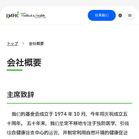
close
日本医疗健康雅旅中心（JMHC）
联系我们
language
menu
PICK UP PROGRAM
按部位・疾
关于日本医疗
按检查・术式・
就诊流程
治疗
搜索美容
トップ
会社概要
病搜索
方法搜索
医疗
会社概要
主席致辞
我们的基金会成立于 1974 年 10 月，今年将庆祝成立五
十周年。 五十年来，我们坚定不移地专注于预防医学，引领
国际 第二医疗意见（湘南镰仓综合医院）
综合健康筛查中心的运营，并制定利用自然环境的健康促进