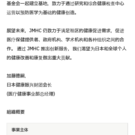
基金会一起建立基地，致力于通过研究和综合健康检查中心
按部位・疾病搜索
运营以预防医学为基础的健康创造。
按检查・术式・
治疗方法搜索
搜索美容医疗
展望未来，JMHC 仍致力于满足社区的健康促进需求，促进
内容精选
医疗保健提供者、政府机构、学术机构和各种组织之间的合
作。 通过 JMHC 推出创新服务，我们渴望为日本和全球个人
新闻
的健康改善和康复做出重大贡献。
面向医疗机构
加藤德嗣,
日本健康振兴财团会长
运营公司
(医疗健康事业部总经理)
个人信息保护政策
組織概要
公司指南与政策
事業主体
JTB治理