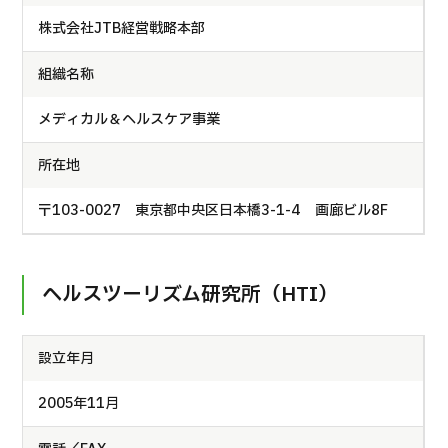
株式会社JTB経営戦略本部
日语
英语
汉语
越南语
組織名称
メディカル＆ヘルスケア事業
联系我们
所在地
〒103-0027 東京都中央区日本橋3-1-4 画廊ビル8F
ヘルスツーリズム研究所（HTI）
設立年月
2005年11月