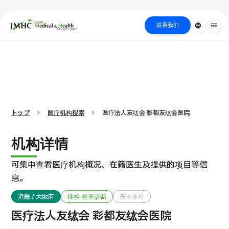
close
日本医疗健康雅旅中心（JMHC）
联系我们
language
menu
PICK UP PROGRAM
按部位・疾
关于日本医疗
按检查・术式・
就诊流程
治疗
搜索美容
病搜索
方法搜索
医疗
トップ
医疗机构搜索
医疗法人友纮会 彩都友纮会医院
机构详情
可集中查看医疗机构概况、在籍医生及提供的项目等信
息。
近畿 / 大阪府
体检·检查诊断
基本体检
国际 第二医疗意见（湘南镰仓综合医院）
医疗法人友纮会 彩都友纮会医院