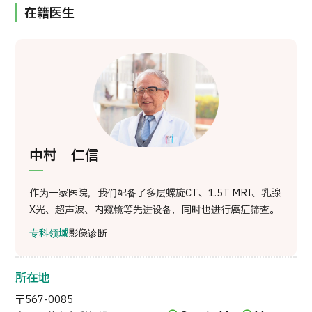
在籍医生
按部位・疾病搜索
按检查・术式・
治疗方法搜索
搜索美容医疗
内容精选
新闻
中村 仁信
面向医疗机构
作为一家医院，我们配备了多层螺旋CT、1.5T MRI、乳腺
运营公司
X光、超声波、内窥镜等先进设备，同时也进行癌症筛查。
专科领域
影像诊断
个人信息保护政策
公司指南与政策
所在地
〒567-0085
JTB治理