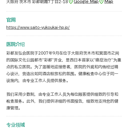
Google Map
Map
大阪府 茨木市 彩都朝霞7丁目2-18
日语
英语
汉语
越南语
官网
https://www.saito-yukoukai-hp.jp/
联系我们
医院介绍
彩都友弘会医院于2007年9月在位于大阪府茨木市和箕面市之间
的国际文化公园都市“彩都”开业，是西日本首家以“癌症治疗”为重
点的私立医院。为了温暖地迎接患者，医院的外观和内饰经过精
心设计，营造出如同酒店般放松的氛围。健康检查中心位于同一
设施内，由专业工作人员提供服务。
我们采用少数制，由专业工作人员为每位顾客提供细致的引导和
检查服务。此外，我们提供详细的书面报告，细致地支持您的健
康管理。
专业领域