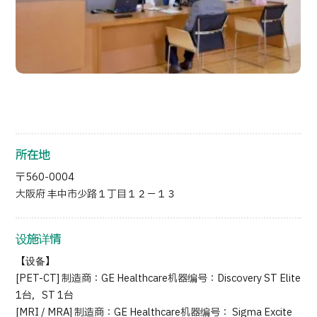
按部位・疾病搜索
按检查・术式・
治疗方法搜索
搜索美容医疗
内容精选
新闻
所在地
面向医疗机构
〒560-0004
大阪府 丰中市少路１丁目１２－１３
运营公司
设施详情
个人信息保护政策
【设备】
公司指南与政策
[PET-CT] 制造商：GE Healthcare机器编号：Discovery ST Elite
1台，ST 1台
[MRI / MRA] 制造商：GE Healthcare机器编号： Sigma Excite
JTB治理