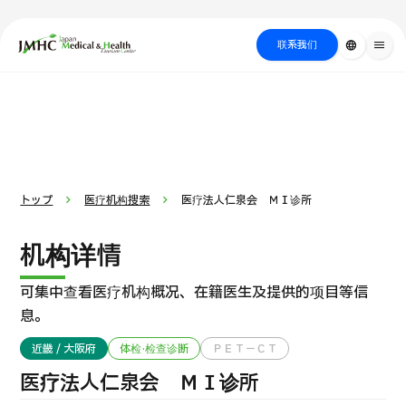
close
日本医疗健康雅旅中心（JMHC）
联系我们
language
menu
PICK UP PROGRAM
按部位・疾
关于日本医疗
按检查・术式・
就诊流程
治疗
搜索美容
病搜索
方法搜索
医疗
トップ
医疗机构搜索
医疗法人仁泉会 ＭＩ诊所
机构详情
可集中查看医疗机构概况、在籍医生及提供的项目等信
息。
近畿 / 大阪府
体检·检查诊断
ＰＥＴ－ＣＴ
国际 第二医疗意见（湘南镰仓综合医院）
医疗法人仁泉会 ＭＩ诊所