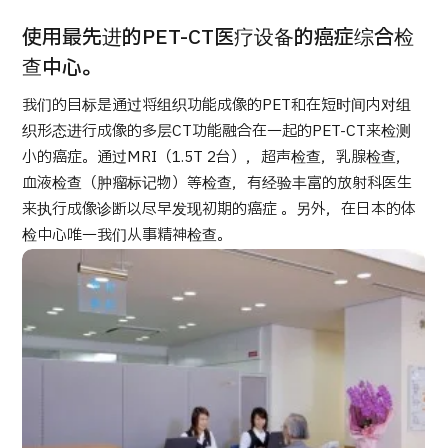
康
治療
治療
使用最先进的PET-CT医疗设备的癌症综合检
2026.01.12
查中心。
我们的目标是通过将组织功能成像的PET和在短时间内对组
织形态进行成像的多层CT功能融合在一起的PET-CT来检测
小的癌症。通过MRI（1.5T 2台），超声检查，乳腺检查，
血液检查（肿瘤标记物）等检查，有经验丰富的放射科医生
来执行成像诊断以尽早发现初期的癌症 。另外，在日本的体
TOP
检中心唯一我们从事精神检查。
关于JMHC
面向国际患者
关于日本医疗
就诊流程
医疗项目检索