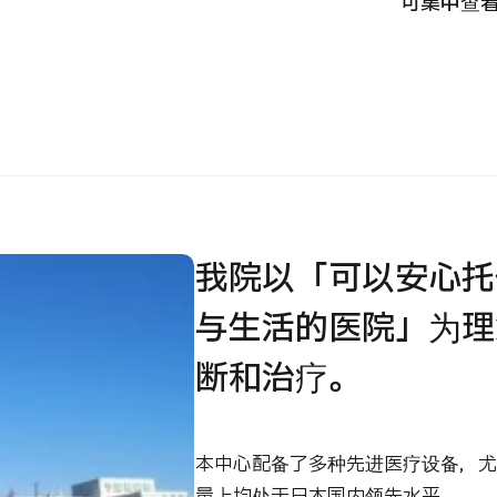
可集中查
国际
MHC-A综合体检 <含胃镜检查＞・男性【东京・八
治療
洲综合健康检查中心】
202
診
健診
健診
026.01.12
我院以「可以安心托
与生活的医院」为理
断和治疗。
本中心配备了多种先进医疗设备，尤
量上均处于日本国内领先水平。