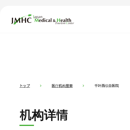
日本医疗健康雅旅中心（JMHC）
TOP
关于JMHC
内容精选
按部位・
面向国际患者
新闻
关于日本医疗
トップ
医疗机构搜索
千叶西综合医院
就诊流程
面向医疗
机构详情
医疗项目检索
按部位・疾病搜索
按检查・术式・