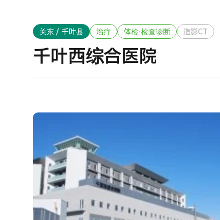
治疗方法搜索
搜索美容医疗
J
关东 / 千叶县
治疗
体检·检查诊断
造影CT
重
日语
英语
汉语
越南语
千叶西综合医院
健
2
联系我们