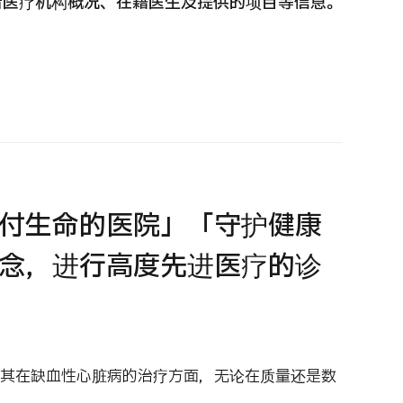
看医疗机构概况、在籍医生及提供的项目等信息。
 第二医疗意见（湘南镰仓综合医院）
重离子
治療
治療
6.01.12
2026.
付生命的医院」「守护健康
念，进行高度先进医疗的诊
其在缺血性心脏病的治疗方面，无论在质量还是数