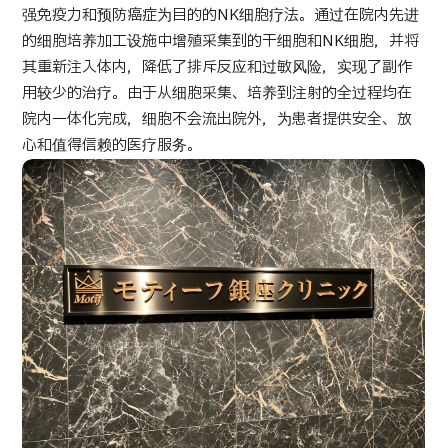
强免疫力和预防癌症为目的的NK细胞疗法。通过在院内先进
按部位・疾病搜索
的细胞培养加工设施中增殖采集到的干细胞和NK细胞，并将
按检查・术式・
治疗方法搜索
其重新注入体内，降低了排斥反应和过敏风险，实现了副作
搜索美容医疗
用较少的治疗。由于从细胞采集、培养到注射的全过程均在
院内一体化完成，细胞不会流出院外，为患者提供安全、放
内容精选
心和值得信赖的医疗服务。
新闻
面向医疗机构
运营公司
个人信息保护政策
公司指南与政策
JTB治理