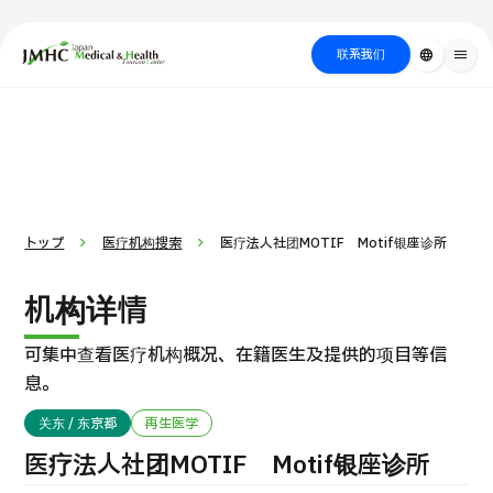
close
日本医疗健康雅旅中心（JMHC）
联系我们
language
menu
PICK UP PROGRAM
按部位・疾
关于日本医疗
按检查・术式・
就诊流程
治疗
搜索美容
病搜索
方法搜索
医疗
トップ
医疗机构搜索
医疗法人社团MOTIF Motif银座诊所
机构详情
可集中查看医疗机构概况、在籍医生及提供的项目等信
息。
关东 / 东京都
再生医学
国际 第二医疗意见（湘南镰仓综合医院）
医疗法人社团MOTIF Motif银座诊所