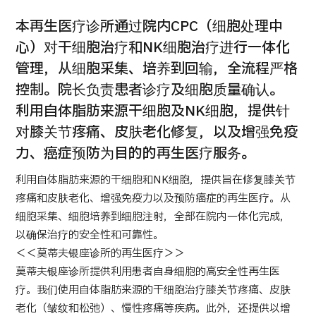
康
治療
治療
本再生医疗诊所通过院内CPC（细胞处理中
2026.01.12
心）对干细胞治疗和NK细胞治疗进行一体化
管理，从细胞采集、培养到回输，全流程严格
控制。院长负责患者诊疗及细胞质量确认。
利用自体脂肪来源干细胞及NK细胞，提供针
对膝关节疼痛、皮肤老化修复，以及增强免疫
力、癌症预防为目的的再生医疗服务。
TOP
利用自体脂肪来源的干细胞和NK细胞，提供旨在修复膝关节
疼痛和皮肤老化、增强免疫力以及预防癌症的再生医疗。从
关于JMHC
细胞采集、细胞培养到细胞注射，全部在院内一体化完成，
以确保治疗的安全性和可靠性。
面向国际患者
＜＜莫蒂夫银座诊所的再生医疗＞＞
关于日本医疗
莫蒂夫银座诊所提供利用患者自身细胞的高安全性再生医
就诊流程
疗。我们使用自体脂肪来源的干细胞治疗膝关节疼痛、皮肤
老化（皱纹和松弛）、慢性疼痛等疾病。此外，还提供以增
医疗项目检索