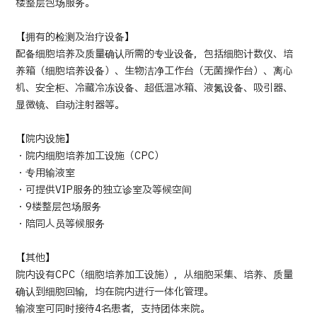
楼整层包场服务。
【拥有的检测及治疗设备】
配备细胞培养及质量确认所需的专业设备，包括细胞计数仪、培
养箱（细胞培养设备）、生物洁净工作台（无菌操作台）、离心
机、安全柜、冷藏冷冻设备、超低温冰箱、液氮设备、吸引器、
显微镜、自动注射器等。
【院内设施】
・院内细胞培养加工设施（CPC）
・专用输液室
・可提供VIP服务的独立诊室及等候空间
・9楼整层包场服务
・陪同人员等候服务
【其他】
院内设有CPC（细胞培养加工设施），从细胞采集、培养、质量
确认到细胞回输，均在院内进行一体化管理。
输液室可同时接待4名患者，支持团体来院。