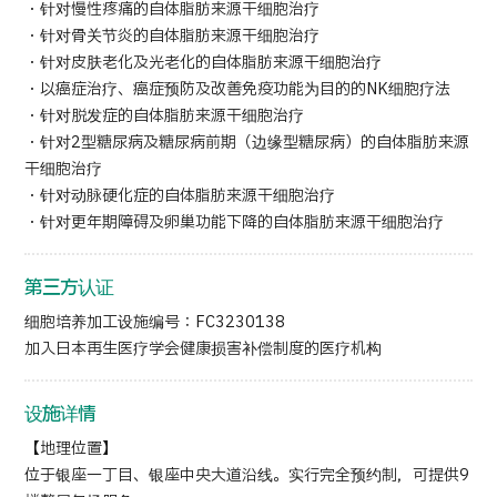
・针对慢性疼痛的自体脂肪来源干细胞治疗
・针对骨关节炎的自体脂肪来源干细胞治疗
・针对皮肤老化及光老化的自体脂肪来源干细胞治疗
・以癌症治疗、癌症预防及改善免疫功能为目的的NK细胞疗法
・针对脱发症的自体脂肪来源干细胞治疗
・针对2型糖尿病及糖尿病前期（边缘型糖尿病）的自体脂肪来源
干细胞治疗
・针对动脉硬化症的自体脂肪来源干细胞治疗
・针对更年期障碍及卵巢功能下降的自体脂肪来源干细胞治疗
第三方认证
细胞培养加工设施编号：FC3230138
加入日本再生医疗学会健康损害补偿制度的医疗机构
设施详情
【地理位置】
位于银座一丁目、银座中央大道沿线。实行完全预约制，可提供9