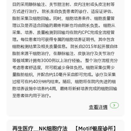
目的采用静脉输注、关节腔注射、皮内注射或头皮注射等
方式进行治疗。 院长亲自负责患者的诊疗、适应证评估、
脂肪采集及细胞回输。同时，细胞培养条件、细胞质量管
理以及是否适合回输的最终判断也均由院长负责。 细胞从
采集、培养、质量检测到回输均在院内CPC完成全流程管
理。每位患者均可获得专属的细胞培养证明书，其中包含
细胞检测结果及相关质量信息。 院长自2015年起开展自体
脂肪来源干细胞治疗，在静脉输注、皮肤治疗及关节治疗
等领域累计拥有3000例以上治疗经验。 整个治疗流程充分
考虑患者舒适度，尽可能减少身体负担。细胞采集仅需少
量脂肪组织，并配合约10毫升采血即可完成。诊疗及采集
过程可在约40分钟内结束。随后，细胞将在院内先进的细
胞培养设施中培养约4周，最终将新鲜培养完成的细胞回输
至患者体内用于治疗。
查看详情
再生医疗＿NK细胞疗法 【Motif银座诊所】