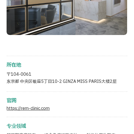
按部位・疾病搜索
按检查・术式・
治疗方法搜索
搜索美容医疗
内容精选
新闻
所在地
面向医疗机构
〒104-0061
东京都 中央区银座5丁目10-2 GINZA MISS PARIS大楼2层
运营公司
官网
个人信息保护政策
https://rem-clinic.com
公司指南与政策
专业领域
JTB治理