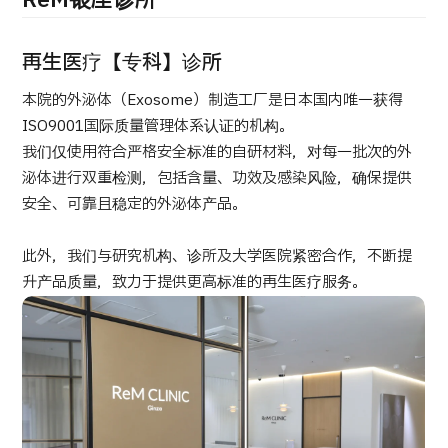
ReM银座诊所
康
治療
治療
再生医疗【专科】诊所
2026.01.12
本院的外泌体（Exosome）制造工厂是日本国内唯一获得
ISO9001国际质量管理体系认证的机构。
我们仅使用符合严格安全标准的自研材料，对每一批次的外
泌体进行双重检测，包括含量、功效及感染风险，确保提供
安全、可靠且稳定的外泌体产品。
TOP
此外，我们与研究机构、诊所及大学医院紧密合作，不断提
升产品质量，致力于提供更高标准的再生医疗服务。
关于JMHC
面向国际患者
关于日本医疗
就诊流程
医疗项目检索