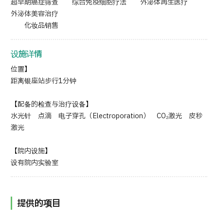
超早期癌症筛查 综合免疫细胞疗法 外泌体再生医疗
外泌体美容治疗
日语
英语
汉语
越南语
化妆品销售
设施详情
联系我们
位置】
距离银座站步行1分钟
【配备的检查与治疗设备】
水光针 点滴 电子穿孔（Electroporation） CO₂激光 皮秒
激光
【院内设施】
设有院内实验室
提供的项目