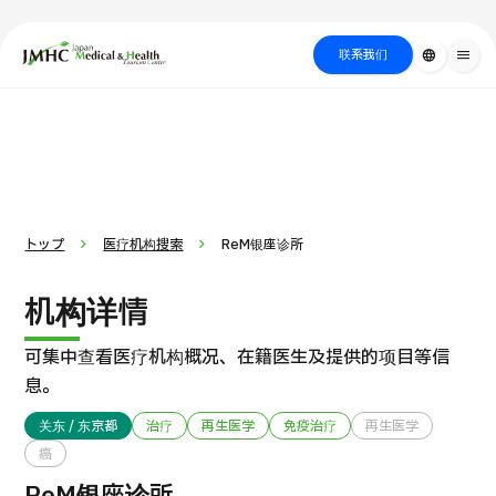
close
日本医疗健康雅旅中心（JMHC）
联系我们
language
menu
PICK UP PROGRAM
按部位・疾
关于日本医疗
按检查・术式・
就诊流程
治疗
搜索美容
病搜索
方法搜索
医疗
トップ
医疗机构搜索
ReM银座诊所
机构详情
可集中查看医疗机构概况、在籍医生及提供的项目等信
息。
关东 / 东京都
治疗
再生医学
免疫治疗
再生医学
癌
国际 第二医疗意见（湘南镰仓综合医院）