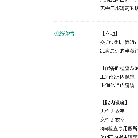
大肠息肉日间手
无需口服泻药的
设施详情
【立地】
交通便利，靠近
距离最近的半藏门
【配备的检查及
上消化道内窥镜
下消化道内窥镜
【院内设施】
男性更衣室
女性更衣室
3间检查专用厕所
3个院内服用泻