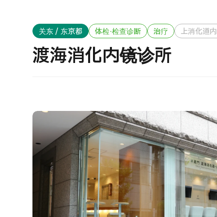
治疗方法搜索
搜索美容医疗
J
关东 / 东京都
体检·检查诊断
治疗
上消化道
重
日语
英语
汉语
越南语
渡海消化内镜诊所
健
2
联系我们