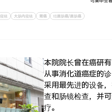
可集中查
国际
MHC-A综合体检 <含胃镜检查＞・男性【东京・八
内窥镜
大肠内窥镜
胃癌
结直肠癌/直肠癌
治療
洲综合健康检查中心】
202
診
健診
健診
026.01.12
本院院长曾在癌研有
从事消化道癌症的诊
采用最先进的设备，
查和肠镜检查，并可
疗。