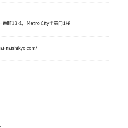
町13-1，Metro City半藏门1楼
ai-naishikyo.com/