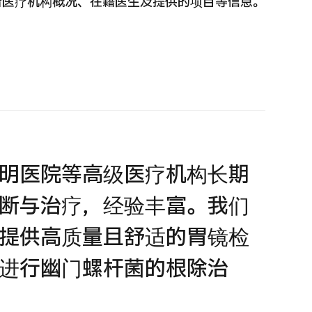
看医疗机构概况、在籍医生及提供的项目等信息。
 第二医疗意见（湘南镰仓综合医院）
重离子
治療
治療
6.01.12
2026.
明医院等高级医疗机构长期
断与治疗，经验丰富。我们
提供高质量且舒适的胃镜检
进行幽门螺杆菌的根除治