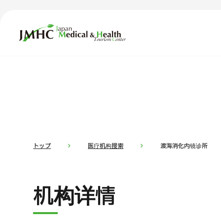
日本医疗健康雅旅中心（JMHC）
TOP
关于JMHC
内容精选
按部位・
面向国际患者
新闻
关于日本医疗
トップ
医疗机构搜索
渡海消化内镜诊所
就诊流程
面向医疗
机构详情
医疗项目检索
按部位・疾病搜索
按检查・术式・