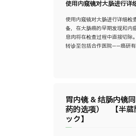
使用内窥镜对大肠进行详
使用内窥镜对大肠进行详细检
备，在大肠癌的早期发现和内
息肉将在检查过程中直接切除
转诊至包括合作医院——癌研
胃内镜 & 结肠内镜
药的选项） 【半蔵
ック】