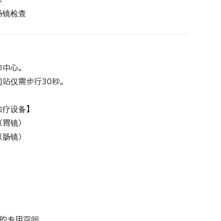
术
肠镜检查
市中心。
站仅需步行30秒。
治疗设备】
（胃镜）
（肠镜）
药的专用空间