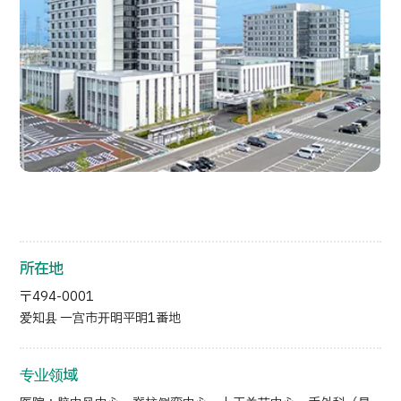
按部位・疾病搜索
按检查・术式・
治疗方法搜索
搜索美容医疗
内容精选
新闻
面向医疗机构
运营公司
所在地
〒494-0001
个人信息保护政策
爱知县 一宫市开明平明1番地
公司指南与政策
专业领域
JTB治理