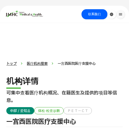
close
日本医疗健康雅旅中心（JMHC）
联系我们
language
menu
PICK UP PROGRAM
按部位・疾
关于日本医疗
按检查・术式・
就诊流程
治疗
搜索美容
病搜索
方法搜索
医疗
トップ
医疗机构搜索
一宫西医院医疗支援中心
机构详情
可集中查看医疗机构概况、在籍医生及提供的项目等信
息。
中部 / 爱知县
体检·检查诊断
ＰＥＴ－ＣＴ
国际 第二医疗意见（湘南镰仓综合医院）
一宫西医院医疗支援中心