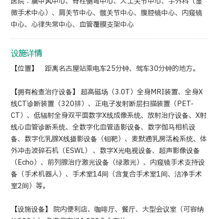
医院：脑中风中心、脊柱侧弯中心、人工关节中心、手外科（显
微手术中心）、肩关节中心、髋关节中心、腹腔镜中心、内窥镜
日语
英语
汉语
越南语
中心、心律失常中心、血管覆膜支架中心
设施详情
联系我们
【位置】 距离名古屋站乘电车25分钟、驾车30分钟的地方。
【拥有检查治疗设备】 超高磁场（3.0T）全身MRI装置、全身X
线CT诊断装置（320排）、正电子发射断层扫描装置（PET-
CT）、低辐射全身双平面数字X线成像系统、放射治疗设备、X射
线心血管诊断系统、全数字化血管造影设备、数字伽马相机设
备、数字化乳腺X线摄影设备（钼靶）、麦默通乳房活检系统、体
外冲击波碎石机（ESWL） 、数字X光电视设备、超声影像设备
（Echo）、前列腺治疗激光设备（绿激光）、内窥镜手术支持设
备（手术机器人）、手术室14间（含复合手术室1间、洁净手术
室2间）等。
【设施设备】 院内便利店、咖啡厅、餐厅、大型会议室（可容纳