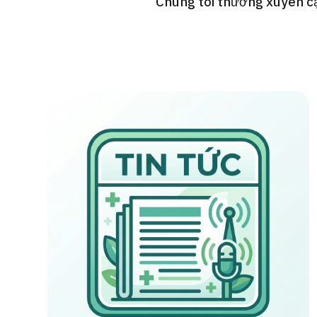
Chúng tôi thường xuyên cậ
cách điều trị
Tìm kiếm y học thẩm mỹ
Tiếng Nhật
Tiếng Anh
Tiếng Trung Quốc
Tiế