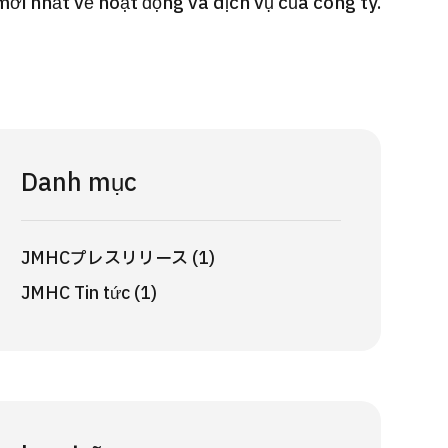
i nhất về hoạt động và dịch vụ của công ty.
Gói dịch vụ ý kiến y tế thứ hai cho
Điều t
 quát
bệnh nhân quốc tế（Bệnh viện Đa
nặng O
oi dạ dày
khoa Shonan Kamakura）
【Trung
治療
治療
治療
ổng quát
2026.
2026.01.12
Danh mục
JMHCプレスリリース (1)
JMHC Tin tức (1)