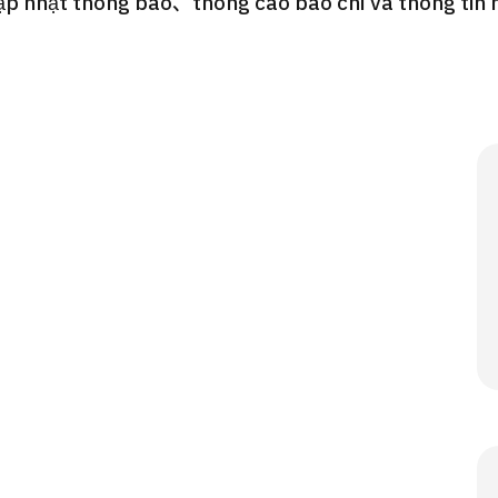
p nhật thông báo、thông cáo báo chí và thông tin mớ
Gói khám sức khỏe tổng
JMHC-A ＜bao gồm nội s
ng Việt
＞ – Dành cho nam giới
tâm kiểm tra sức khỏe t
Tokyo Yaesu】
健診
健診
健診
2026.01.12
Liên hệ