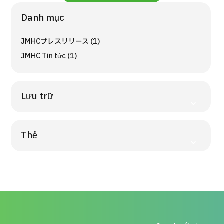
Bệnh nhân QT
Danh mục
Về Japan Medical
Quy trình khám chữa bệnh
JMHCプレスリリース (1)
JMHC Tin tức (1)
Chương trình
Tìm theo bộ phận / bệnh
Tìm theo xét nghiệm / phương pháp /
cách điều trị
Lưu trữ
Tìm kiếm y học thẩm mỹ
Nội dung nổi bật
Thẻ
Tin tức
Dành cho cơ sở y tế
Công ty vận hành