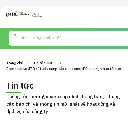
Trung tâm Du lịch Y tế & Sức khỏe Nhật Bản (JMHC)
PICK UP PROGRAM
Tìm theo bộ
Về Japan Medical
Tìm theo xét nghiệm /
Quy trình khám ch
phận / bệnh
phương pháp /
cách điều trị
Trang chủ
Tin tức JMHC
Reprocell và JTB bắt đầu cung cấp exosome iPS cấp độ y học tái tạo
Tin tức
Chúng tôi thường xuyên cập nhật thông báo、thông
cáo báo chí và thông tin mới nhất về hoạt động và
dịch vụ của công ty.