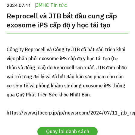
JMHC Tin tức
2024.07.11
Reprocell và JTB bắt đầu cung cấp
Gói dịch vụ ý kiến y tế thứ hai cho bệnh nhân quốc tế（Bệnh việ
exosome iPS cấp độ y học tái tạo
Kamakura）
治療
治療
Công ty Reprocell và Công ty JTB đã bắt đầu triển khai
2026.01.12
việc phân phối exosome iPS cấp độ y học tái tạo (tự
thân và đồng loại) do Reprocell sản xuất. JTB đảm nhận
vai trò tổng đại lý và đã bắt đầu bán sản phẩm cho các
cơ sở y tế và phòng khám sử dụng exosome iPS thông
qua Quỹ Phát triển Sức khỏe Nhật Bản.
TOP
https://www.jtbcorp.jp/jp/newsroom/2024/07/11_jtb_re
Giới thiệu
Quay lại danh sách