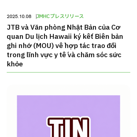
Gói dịch vụ ý kiến y tế thứ hai cho bệnh nhân quốc tế（Bệnh viện
Shonan Kamakura）
JMHCプレスリリース
2025.10.08
h
JTB và Văn phòng Nhật Bản của Cơ
治療
治療
quan Du lịch Hawaii ký kết Biên bản
2026.01.12
ghi nhớ (MOU) về hợp tác trao đổi
trong lĩnh vực y tế và chăm sóc sức
khỏe
TOP
Giới thiệu
Bệnh nhân QT
Về Japan Medical
Quy trình khám chữa bệnh