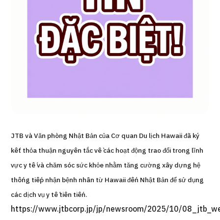
Chương trình
Tìm theo bộ phận / bệnh
Tìm theo xét nghiệm / phương pháp /
cách điều trị
Tìm kiếm y học thẩm mỹ
Nội dung nổi bật
Tin tức
JTB và Văn phòng Nhật Bản của Cơ quan Du lịch Hawaii đã ký
Dành cho cơ sở y tế
kết thỏa thuận nguyên tắc về các hoạt động trao đổi trong lĩnh
vực y tế và chăm sóc sức khỏe nhằm tăng cường xây dựng hệ
Công ty vận hành
thống tiếp nhận bệnh nhân từ Hawaii đến Nhật Bản để sử dụng
Chính sách bảo vệ dữ liệu cá nhân
các dịch vụ y tế tiên tiến.
https://www.jtbcorp.jp/jp/newsroom/2025/10/08_jtb_we