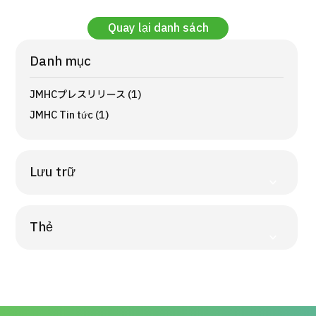
Hướng dẫn và chính sách của công ty
Quay lại danh sách
Quản trị JTB
Danh mục
Tiếng Nhật
Tiếng Anh
Tiếng Trung Quốc
Tiếng Việ
JMHCプレスリリース (1)
JMHC Tin tức (1)
Liên hệ
Lưu trữ
Thẻ