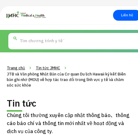
Trung tâm Du lịch Y tế & Sức khỏe Nhật Bản (JMHC)
Liên hệ
PICK UP PROGRAM
Tìm theo
Về Japan Medical
Tìm theo xét nghiệm /
Quy trình khám chữa bệ
Tìm ki
bộ phận /
phương pháp /
cách
học th
bệnh
điều trị
mỹ
Trang chủ
Tin tức JMHC
JTB và Văn phòng Nhật Bản của Cơ quan Du lịch Hawaii ký kết Biên
bản ghi nhớ (MOU) về hợp tác trao đổi trong lĩnh vực y tế và chăm
sóc sức khỏe
Tin tức
Chúng tôi thường xuyên cập nhật thông báo、thông
cáo báo chí và thông tin mới nhất về hoạt động và
dịch vụ của công ty.