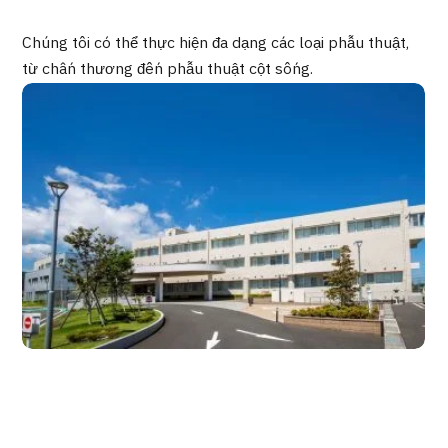
Quản trị JTB
Chúng tôi có thể thực hiện đa dạng các loại phẫu thuật,
Tiếng Nhật
Tiếng Anh
Tiếng Trung Quốc
từ chấn thương đến phẫu thuật cột sống.
Tiếng Việt
Liên hệ