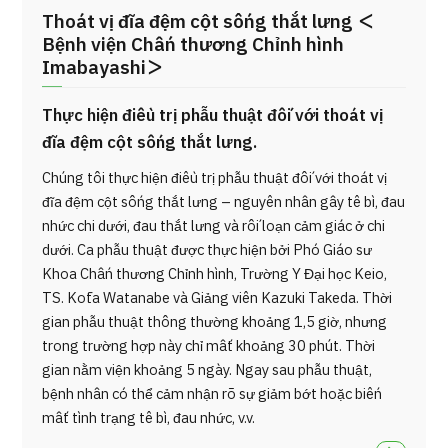
Thoát vị đĩa đệm cột sống thắt lưng ＜
Bệnh viện Chấn thương Chỉnh hình
Imabayashi＞
Thực hiện điều trị phẫu thuật đối với thoát vị
đĩa đệm cột sống thắt lưng.
Chúng tôi thực hiện điều trị phẫu thuật đối với thoát vị
đĩa đệm cột sống thắt lưng – nguyên nhân gây tê bì, đau
nhức chi dưới, đau thắt lưng và rối loạn cảm giác ở chi
dưới. Ca phẫu thuật được thực hiện bởi Phó Giáo sư
Khoa Chấn thương Chỉnh hình, Trường Y Đại học Keio,
TS. Kōta Watanabe và Giảng viên Kazuki Takeda. Thời
gian phẫu thuật thông thường khoảng 1,5 giờ, nhưng
trong trường hợp này chỉ mất khoảng 30 phút. Thời
gian nằm viện khoảng 5 ngày. Ngay sau phẫu thuật,
bệnh nhân có thể cảm nhận rõ sự giảm bớt hoặc biến
mất tình trạng tê bì, đau nhức, v.v.