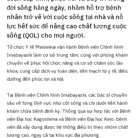
Chương trình
đời sống hằng ngày, nhằm hỗ trợ bệnh
Tìm theo bộ phận / bệnh
nhân trở về với cuộc sống tại nhà và nỗ
Tìm theo xét nghiệm / phương pháp /
cách điều trị
lực hết sức để nâng cao chất lượng cuộc
Tìm kiếm y học thẩm mỹ
sống (QOL) cho mọi người.
Nội dung nổi bật
Tổ chức Y tế Meiseikai vận hành Bệnh viện Chỉnh hình
Imabayashi làm cơ sở trung tâm, cùng với phòng khám
Tin tức
chuyên về phục hồi chức năng và cơ sở chăm sóc lão
khoa, cung cấp dịch vụ toàn diện, liền mạch từ y tế, điều
Dành cho cơ sở y tế
dưỡng đến phúc lợi xã hội.
Công ty vận hành
Tại Bệnh viện Chỉnh hình Imabayashi, các bác sĩ chuyên
sâu về từng lĩnh vực như cột sống và chi dưới tiến hành
Chính sách bảo vệ dữ liệu cá nhân
khám chữa bệnh định kỳ. Thông qua sự hợp tác với Bệnh
viện Đại học Kagoshima và Bệnh viện Đại học Keio, bệnh
viện đã xây dựng được hệ thống điều trị theo nhóm chất
Hướng dẫn và chính sách của công ty
lượng cao, ngay cả tại khu vực địa phương.