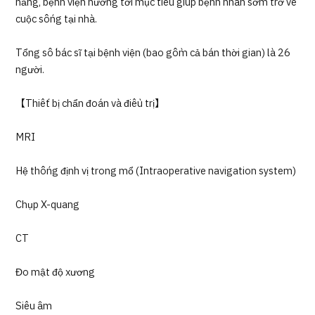
năng, bệnh viện hướng tới mục tiêu giúp bệnh nhân sớm trở về
cuộc sống tại nhà.
Tổng số bác sĩ tại bệnh viện (bao gồm cả bán thời gian) là 26
người.
【Thiết bị chẩn đoán và điều trị】
MRI
Hệ thống định vị trong mổ (Intraoperative navigation system)
Chụp X-quang
CT
Đo mật độ xương
Siêu âm