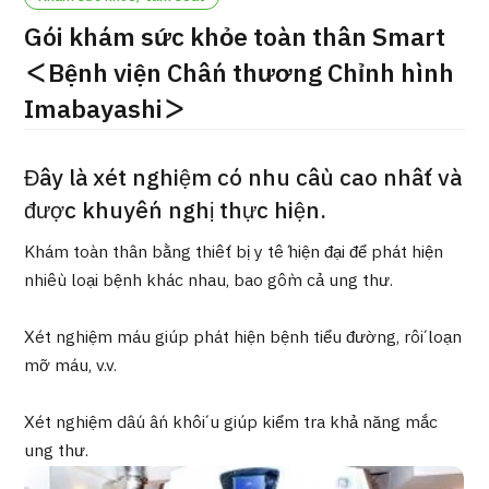
ng
Gói khám sức khỏe toàn thân Smart
治療
治療
＜Bệnh viện Chấn thương Chỉnh hình
2026.01.12
Imabayashi＞
Đây là xét nghiệm có nhu cầu cao nhất và
được khuyến nghị thực hiện.
Khám toàn thân bằng thiết bị y tế hiện đại để phát hiện
TOP
nhiều loại bệnh khác nhau, bao gồm cả ung thư.
Giới thiệu
Xét nghiệm máu giúp phát hiện bệnh tiểu đường, rối loạn
mỡ máu, v.v.
Bệnh nhân QT
Xét nghiệm dấu ấn khối u giúp kiểm tra khả năng mắc
Về Japan Medical
Quy trình khám chữa bệnh
ung thư.