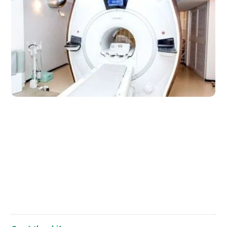
Chương trình
Tìm theo bộ phận / bệnh
Tìm theo xét nghiệm / phương pháp /
cách điều trị
Tìm kiếm y học thẩm mỹ
Nội dung nổi bật
Tin tức
Dành cho cơ sở y tế
Công ty vận hành
Chính sách bảo vệ dữ liệu cá nhân
Hướng dẫn và chính sách của công ty