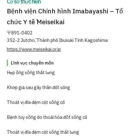
Cơ sở thực hiện
Quản trị JTB
Bệnh viện Chỉnh hình Imabayashi – Tổ
Tiếng Nhật
Tiếng Anh
Tiếng Trung Quốc
chức Y tế Meiseikai
Tiếng Việt
〒891-0402
352-2 Jutchō, Thành phố Ibusuki Tỉnh Kagoshima
https://www.meiseikai.or.jp
Liên hệ
Lĩnh vực chuyên môn
Hẹp ống sống thắt lưng
Khớp giả sau gãy thân đốt sống
Thoát vị đĩa đệm cột sống cổ
Bệnh tủy sống do thoái hóa đốt sống cổ
Thoát vị đĩa đệm cột sống thắt lưng