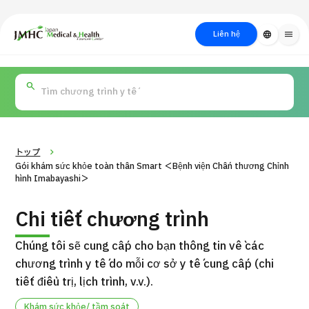
close
Trung tâm Du lịch Y tế & Sức khỏe Nhật Bản (JMHC)
Liên hệ
language
menu
PICK UP PROGRAM
Về Japan
Quy trình khám chữa
Tìm
Tìm theo
Tìm theo xét
Medical
bệnh
kiếm y
bộ phận
nghiệm / phương
học
/ bệnh
pháp /
cách điều trị
thẩm mỹ
トップ
Gói khám sức khỏe toàn thân Smart ＜Bệnh viện Chấn thương Chỉnh
hình Imabayashi＞
Chi tiết chương trình
Chúng tôi sẽ cung cấp cho bạn thông tin về các
chương trình y tế do mỗi cơ sở y tế cung cấp (chi
tiết điều trị, lịch trình, v.v.).
Gói dịch vụ ý kiến y tế thứ hai cho bệnh nhân quốc tế（Bệnh
Đ
viện Đa khoa Shonan Kamakura）
Khám sức khỏe/ tầm soát