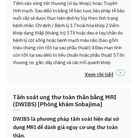
Tiêm vào vùng tổn thương (ví dụ: khớp), hoặc Truyền
tĩnh mạch. Sau điều trị bằng tế bào tươi, liệu pháp tế bào
nuôi cấy sẽ được thực hiện định kỳ tùy theo tình trạng
bệnh nhân. Chỉ định / Bệnh lý 1.Thoái hóa khớp 2.Viêm
khớp dạng thấp (kháng trị) 3.Tê hoặc đau ở tay/chân do
bệnh lý cột sống hoặc bệnh mạch máu não (bao gồm
triệu chứng còn tồn tại sau phẫu thuật) 4.Đau mạn tính
còn tồn tại sau điều trị tiêu chuẩn hoặc phẫu thuật 5.Tổn
thương cơ, gân, dây chằng và các mô quanh khớp
Xem chi tiết
Tầm soát ung thư toàn thân bằng MRI
(DWIBS) [Phòng khám Sobajima]
DWIBS là phương pháp tầm soát hiện đại sử
dụng MRI để đánh giá nguy cơ ung thư toàn
thân.