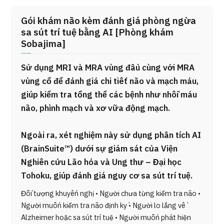
Gói khám não kèm đánh giá phòng ngừa
sa sút trí tuệ bằng AI [Phòng khám
Sobajima]
Sử dụng MRI và MRA vùng đầu cùng với MRA
vùng cổ để đánh giá chi tiết não và mạch máu,
giúp kiểm tra tổng thể các bệnh như nhồi máu
não, phình mạch và xơ vữa động mạch.
Ngoài ra, xét nghiệm này sử dụng phân tích AI
(BrainSuite™) dưới sự giám sát của Viện
Nghiên cứu Lão hóa và Ung thư – Đại học
Tohoku, giúp đánh giá nguy cơ sa sút trí tuệ.
Đối tượng khuyến nghị • Người chưa từng kiểm tra não •
Người muốn kiểm tra não định kỳ • Người lo lắng về
Alzheimer hoặc sa sút trí tuệ • Người muốn phát hiện