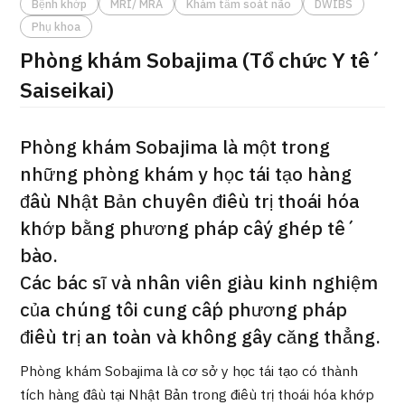
Bệnh khớp
MRI/ MRA
Khám tầm soát não
DWIBS
ng
Phụ khoa
治療
治療
Phòng khám Sobajima (Tổ chức Y tế
2026.01.12
Saiseikai)
Phòng khám Sobajima là một trong
những phòng khám y học tái tạo hàng
đầu Nhật Bản chuyên điều trị thoái hóa
khớp bằng phương pháp cấy ghép tế
TOP
bào.
Giới thiệu
Các bác sĩ và nhân viên giàu kinh nghiệm
của chúng tôi cung cấp phương pháp
Bệnh nhân QT
điều trị an toàn và không gây căng thẳng.
Về Japan Medical
Phòng khám Sobajima là cơ sở y học tái tạo có thành
Quy trình khám chữa bệnh
tích hàng đầu tại Nhật Bản trong điều trị thoái hóa khớp