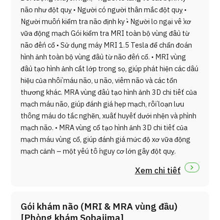
não như đột quỵ • Người có người thân mắc đột quỵ •
Người muốn kiểm tra não định kỳ • Người lo ngại về xơ
vữa động mạch Gói kiểm tra MRI toàn bộ vùng đầu từ
não đến cổ • Sử dụng máy MRI 1.5 Tesla để chẩn đoán
hình ảnh toàn bộ vùng đầu từ não đến cổ. • MRI vùng
đầu tạo hình ảnh cắt lớp trong sọ, giúp phát hiện các dấu
hiệu của nhồi máu não, u não, viêm não và các tổn
thương khác. MRA vùng đầu tạo hình ảnh 3D chi tiết của
mạch máu não, giúp đánh giá hẹp mạch, rối loạn lưu
thông máu do tắc nghẽn, xuất huyết dưới nhện và phình
mạch não. • MRA vùng cổ tạo hình ảnh 3D chi tiết của
mạch máu vùng cổ, giúp đánh giá mức độ xơ vữa động
mạch cảnh – một yếu tố nguy cơ lớn gây đột quỵ.
Xem chi tiết
Gói khám não (MRI & MRA vùng đầu)
[Phòng khám Sobajima]