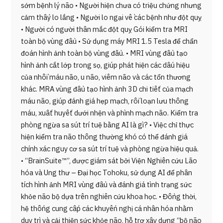
sớm bệnh lý não • Người hiện chưa có triệu chứng nhưng
cảm thấy lo lắng • Người lo ngại về các bệnh như đột quỵ
• Người có người thân mắc đột quỵ Gói kiểm tra MRI
toàn bộ vùng đầu • Sử dụng máy MRI 1.5 Tesla để chẩn
đoán hình ảnh toàn bộ vùng đầu. • MRI vùng đầu tạo
hình ảnh cắt lớp trong sọ, giúp phát hiện các dấu hiệu
của nhồi máu não, u não, viêm não và các tổn thương
khác. MRA vùng đầu tạo hình ảnh 3D chi tiết của mạch
máu não, giúp đánh giá hẹp mạch, rối loạn lưu thông
máu, xuất huyết dưới nhện và phình mạch não. Kiểm tra
phòng ngừa sa sút trí tuệ bằng AI là gì? • Việc chỉ thực
hiện kiểm tra não thông thường khó có thể đánh giá
chính xác nguy cơ sa sút trí tuệ và phòng ngừa hiệu quả.
• “BrainSuite™”, được giám sát bởi Viện Nghiên cứu Lão
hóa và Ung thư – Đại học Tohoku, sử dụng AI để phân
tích hình ảnh MRI vùng đầu và đánh giá tình trạng sức
khỏe não bộ dựa trên nghiên cứu khoa học. • Đồng thời,
hệ thống cung cấp các khuyến nghị cá nhân hóa nhằm
duy trì và cải thiện sức khỏe não, hỗ trợ xây dựng “bộ não