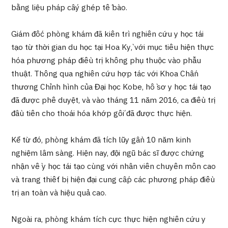
Chương trình
bằng liệu pháp cấy ghép tế bào.
Tìm theo bộ phận / bệnh
Tìm theo xét nghiệm / phương pháp /
Giám đốc phòng khám đã kiên trì nghiên cứu y học tái
cách điều trị
tạo từ thời gian du học tại Hoa Kỳ, với mục tiêu hiện thực
Tìm kiếm y học thẩm mỹ
hóa phương pháp điều trị không phụ thuộc vào phẫu
thuật. Thông qua nghiên cứu hợp tác với Khoa Chấn
Nội dung nổi bật
thương Chỉnh hình của Đại học Kobe, hồ sơ y học tái tạo
đã được phê duyệt, và vào tháng 11 năm 2016, ca điều trị
Tin tức
đầu tiên cho thoái hóa khớp gối đã được thực hiện.
Dành cho cơ sở y tế
Kể từ đó, phòng khám đã tích lũy gần 10 năm kinh
nghiệm lâm sàng. Hiện nay, đội ngũ bác sĩ được chứng
Công ty vận hành
nhận về y học tái tạo cùng với nhân viên chuyên môn cao
và trang thiết bị hiện đại cung cấp các phương pháp điều
Chính sách bảo vệ dữ liệu cá nhân
trị an toàn và hiệu quả cao.
Hướng dẫn và chính sách của công ty
Ngoài ra, phòng khám tích cực thực hiện nghiên cứu y