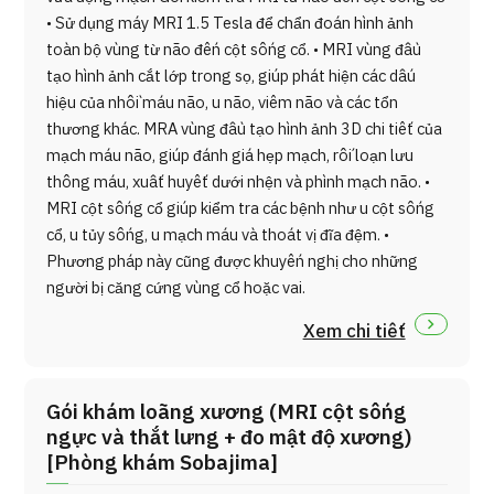
• Sử dụng máy MRI 1.5 Tesla để chẩn đoán hình ảnh
toàn bộ vùng từ não đến cột sống cổ. • MRI vùng đầu
tạo hình ảnh cắt lớp trong sọ, giúp phát hiện các dấu
hiệu của nhồi máu não, u não, viêm não và các tổn
thương khác. MRA vùng đầu tạo hình ảnh 3D chi tiết của
mạch máu não, giúp đánh giá hẹp mạch, rối loạn lưu
thông máu, xuất huyết dưới nhện và phình mạch não. •
MRI cột sống cổ giúp kiểm tra các bệnh như u cột sống
cổ, u tủy sống, u mạch máu và thoát vị đĩa đệm. •
Phương pháp này cũng được khuyến nghị cho những
người bị căng cứng vùng cổ hoặc vai.
Xem chi tiết
Gói khám loãng xương (MRI cột sống
ngực và thắt lưng + đo mật độ xương)
[Phòng khám Sobajima]