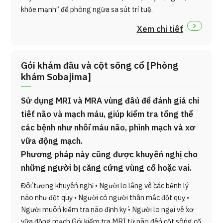
khỏe mạnh” để phòng ngừa sa sút trí tuệ.
Xem chi tiết
Gói khám đầu và cột sống cổ [Phòng
khám Sobajima]
Sử dụng MRI và MRA vùng đầu để đánh giá chi
tiết não và mạch máu, giúp kiểm tra tổng thể
các bệnh như nhồi máu não, phình mạch và xơ
vữa động mạch.
Phương pháp này cũng được khuyến nghị cho
những người bị căng cứng vùng cổ hoặc vai.
Đối tượng khuyến nghị • Người lo lắng về các bệnh lý
não như đột quỵ • Người có người thân mắc đột quỵ •
Người muốn kiểm tra não định kỳ • Người lo ngại về xơ
vữa động mạch Gói kiểm tra MRI từ não đến cột sống cổ