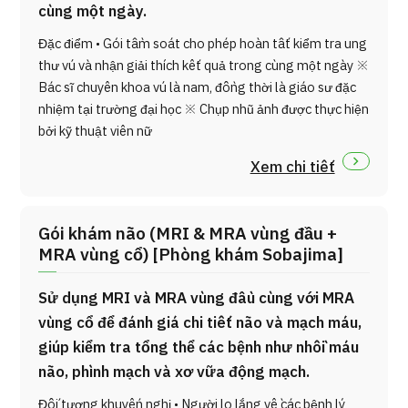
cùng một ngày.
Đặc điểm • Gói tầm soát cho phép hoàn tất kiểm tra ung
thư vú và nhận giải thích kết quả trong cùng một ngày ※
Bác sĩ chuyên khoa vú là nam, đồng thời là giáo sư đặc
nhiệm tại trường đại học ※ Chụp nhũ ảnh được thực hiện
bởi kỹ thuật viên nữ
Xem chi tiết
Gói khám não (MRI & MRA vùng đầu +
MRA vùng cổ) [Phòng khám Sobajima]
Sử dụng MRI và MRA vùng đầu cùng với MRA
vùng cổ để đánh giá chi tiết não và mạch máu,
giúp kiểm tra tổng thể các bệnh như nhồi máu
não, phình mạch và xơ vữa động mạch.
Đối tượng khuyến nghị • Người lo lắng về các bệnh lý