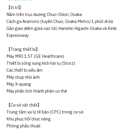
【Vị trí】
Nằm trên trục đường Chuo-Odori, Osaka
Cách ga Aramoto (tuyến Chuo, Osaka Metro) 1 phút đi bộ
Gần giao điểm giữa cao tốc Hanshin Higashi-Osaka và Kinki
Expressway
【Trang thiết bị】
Máy MRI 1.5T (GE Healthcare)
Thiết bị sóng xung kích hội tụ (Storz)
Các thiết bị siêu âm
Máy chụp nhũ ảnh
Máy X-quang
Máy phân tích thành phần cơ thể
【Cơ sở vật chất】
Trung tâm xử lý tế bào (CPC) trong cơ sở
Khu phục hồi chức năng
Phòng phẫu thuật