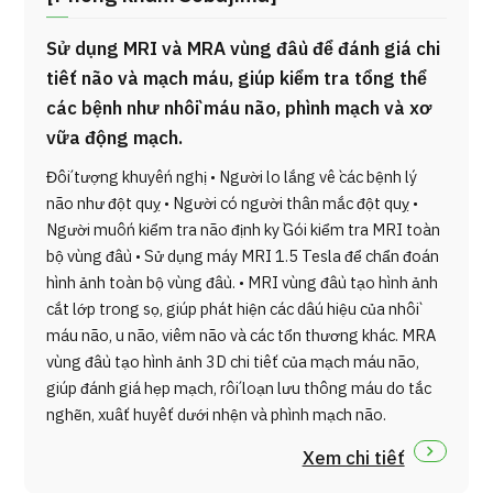
Sử dụng MRI và MRA vùng đầu để đánh giá chi
tiết não và mạch máu, giúp kiểm tra tổng thể
các bệnh như nhồi máu não, phình mạch và xơ
vữa động mạch.
Đối tượng khuyến nghị • Người lo lắng về các bệnh lý
não như đột quỵ • Người có người thân mắc đột quỵ •
Người muốn kiểm tra não định kỳ Gói kiểm tra MRI toàn
bộ vùng đầu • Sử dụng máy MRI 1.5 Tesla để chẩn đoán
hình ảnh toàn bộ vùng đầu. • MRI vùng đầu tạo hình ảnh
cắt lớp trong sọ, giúp phát hiện các dấu hiệu của nhồi
máu não, u não, viêm não và các tổn thương khác. MRA
vùng đầu tạo hình ảnh 3D chi tiết của mạch máu não,
giúp đánh giá hẹp mạch, rối loạn lưu thông máu do tắc
nghẽn, xuất huyết dưới nhện và phình mạch não.
Xem chi tiết