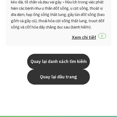
kéo dài, tê chân và đau vai gáy. • Hữu ích trong việc phát
hiện các bệnh như u thân đốt sống, u cột sống, thoát vị
đĩa đệm, hẹp ống sống thắt lưng, gãy lún đốt sống (bao
gồm cả gãy cũ), thoái hóa cột sống thắt lưng, trượt đốt
sống và cốt hóa dây chằng dọc sau (bệnh hiếm).
Xem chi tiết
Quay lại danh sách tìm kiếm
Quay lại đầu trang