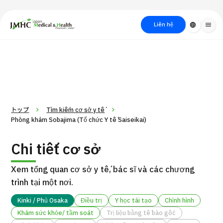
close
Trung tâm Du lịch Y tế & Sức khỏe Nhật Bản (JMHC)
Liên hệ
language
menu
PICK UP PROGRAM
Về Japan
Quy trình khám chữa
Tìm
Tìm theo
Tìm theo xét
Medical
bệnh
kiếm y
bộ phận
nghiệm / phương
học
/ bệnh
pháp /
cách điều trị
thẩm mỹ
トップ
Tìm kiếm cơ sở y tế
Phòng khám Sobajima (Tổ chức Y tế Saiseikai)
Chi tiết cơ sở
Xem tổng quan cơ sở y tế, bác sĩ và các chương
trình tại một nơi.
Kinki / Phủ Osaka
Điều trị
Y học tái tạo
Chỉnh hình
Gói dịch vụ ý kiến y tế thứ hai cho bệnh nhân quốc tế（Bệnh
Khám sức khỏe/ tầm soát
Trị liệu bằng tế bào gốc
Đ
viện Đa khoa Shonan Kamakura）