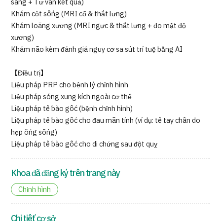
sàng + Tư vấn kết quả)
Khám cột sống (MRI cổ & thắt lưng)
Khám loãng xương (MRI ngực & thắt lưng + đo mật độ
xương)
Khám não kèm đánh giá nguy cơ sa sút trí tuệ bằng AI
【Điều trị】
Liệu pháp PRP cho bệnh lý chỉnh hình
Liệu pháp sóng xung kích ngoài cơ thể
Liệu pháp tế bào gốc (bệnh chỉnh hình)
Liệu pháp tế bào gốc cho đau mãn tính (ví dụ: tê tay chân do
hẹp ống sống)
Liệu pháp tế bào gốc cho di chứng sau đột quỵ
Khoa đã đăng ký trên trang này
Chỉnh hình
Chi tiết cơ sở