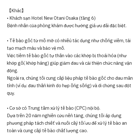
【Khác】
• Khách sạn Hotel New Otani Osaka (tầng 6)
Bệnh nhân của phòng khám được hưởng giá ưu đãi đặc biệt.
• Tế bào gốc từ mô mỡ có nhiều tác dụng như chống viêm, tái
tạo mạch máu và bảo vệ mô.
Việc tiêm tế bào gốc tự thân vào các khớp bị thoái hóa (như
khớp gối, khớp háng) giúp giảm đau và cải thiện chức năng vận
động.
Ngoài ra, chúng tôi cung cấp liệu pháp tế bào gốc cho đau mãn
tính (ví dụ: đau thần kinh do hẹp ống sống) và di chứng sau đột
quỵ.
• Cơ sở có Trung tâm xử lý tế bào (CPC) nội bộ.
Dựa trên 20 năm nghiên cứu nền tảng, chúng tôi áp dụng
phương pháp tách chiết và nuôi cấy tối ưu để xử lý tế bào an
toàn và cung cấp tế bào chất lượng cao.