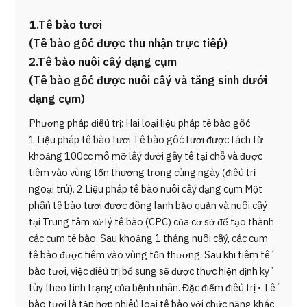
1.Tế bào tươi
(Tế bào gốc được thu nhận trực tiếp)
2.Tế bào nuôi cấy dạng cụm
(Tế bào gốc được nuôi cấy và tăng sinh dưới
dạng cụm)
Phương pháp điều trị: Hai loại liệu pháp tế bào gốc
1.Liệu pháp tế bào tươi Tế bào gốc tươi được tách từ
khoảng 100cc mô mỡ lấy dưới gây tê tại chỗ và được
tiêm vào vùng tổn thương trong cùng ngày (điều trị
ngoại trú). 2.Liệu pháp tế bào nuôi cấy dạng cụm Một
phần tế bào tươi được đông lạnh bảo quản và nuôi cấy
tại Trung tâm xử lý tế bào (CPC) của cơ sở để tạo thành
các cụm tế bào. Sau khoảng 1 tháng nuôi cấy, các cụm
tế bào được tiêm vào vùng tổn thương. Sau khi tiêm tế
bào tươi, việc điều trị bổ sung sẽ được thực hiện định kỳ
tùy theo tình trạng của bệnh nhân. Đặc điểm điều trị • Tế
bào tươi là tập hợp nhiều loại tế bào với chức năng khác