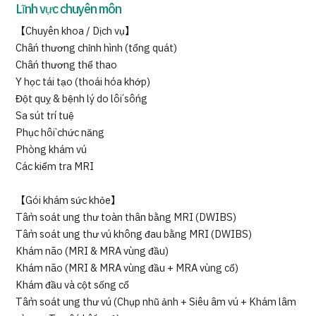
Lĩnh vực chuyên môn
【Chuyên khoa / Dịch vụ】
Chấn thương chỉnh hình (tổng quát)
Chấn thương thể thao
Y học tái tạo (thoái hóa khớp)
Đột quỵ & bệnh lý do lối sống
Sa sút trí tuệ
Phục hồi chức năng
Phòng khám vú
Các kiểm tra MRI
【Gói khám sức khỏe】
Tầm soát ung thư toàn thân bằng MRI (DWIBS)
Tầm soát ung thư vú không đau bằng MRI (DWIBS)
Khám não (MRI & MRA vùng đầu)
Khám não (MRI & MRA vùng đầu + MRA vùng cổ)
Khám đầu và cột sống cổ
Tầm soát ung thư vú (Chụp nhũ ảnh + Siêu âm vú + Khám lâm