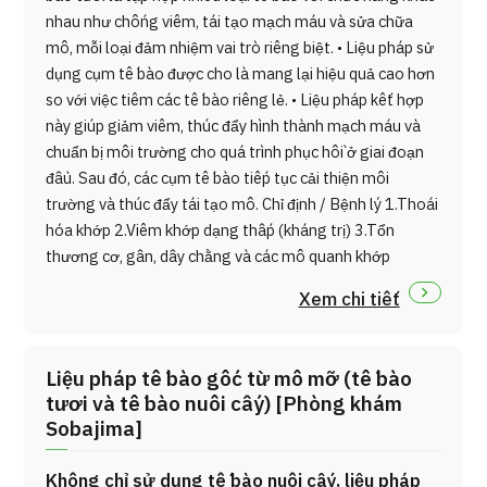
nhau như chống viêm, tái tạo mạch máu và sửa chữa
mô, mỗi loại đảm nhiệm vai trò riêng biệt. • Liệu pháp sử
dụng cụm tế bào được cho là mang lại hiệu quả cao hơn
so với việc tiêm các tế bào riêng lẻ. • Liệu pháp kết hợp
này giúp giảm viêm, thúc đẩy hình thành mạch máu và
chuẩn bị môi trường cho quá trình phục hồi ở giai đoạn
đầu. Sau đó, các cụm tế bào tiếp tục cải thiện môi
trường và thúc đẩy tái tạo mô. Chỉ định / Bệnh lý 1.Thoái
hóa khớp 2.Viêm khớp dạng thấp (kháng trị) 3.Tổn
thương cơ, gân, dây chằng và các mô quanh khớp
Xem chi tiết
Liệu pháp tế bào gốc từ mô mỡ (tế bào
tươi và tế bào nuôi cấy) [Phòng khám
Sobajima]
Không chỉ sử dụng tế bào nuôi cấy, liệu pháp