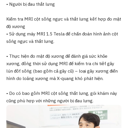
Chương trình
• Người bị đau thắt lưng
Tìm theo bộ phận / bệnh
Tìm theo xét nghiệm / phương pháp /
Kiểm tra MRI cột sống ngực và thắt lưng kết hợp đo mật
cách điều trị
độ xương
Tìm kiếm y học thẩm mỹ
• Sử dụng máy MRI 1.5 Tesla để chẩn đoán hình ảnh cột
sống ngực và thắt lưng.
Nội dung nổi bật
• Thực hiện đo mật độ xương để đánh giá sức khỏe
Tin tức
xương, đồng thời sử dụng MRI để kiểm tra chi tiết gãy
lún đốt sống (bao gồm cả gãy cũ) – loại gãy xương điển
Dành cho cơ sở y tế
hình do loãng xương mà X-quang khó phát hiện.
Công ty vận hành
• Do có bao gồm MRI cột sống thắt lưng, gói khám này
cũng phù hợp với những người bị đau lưng.
Chính sách bảo vệ dữ liệu cá nhân
Hướng dẫn và chính sách của công ty