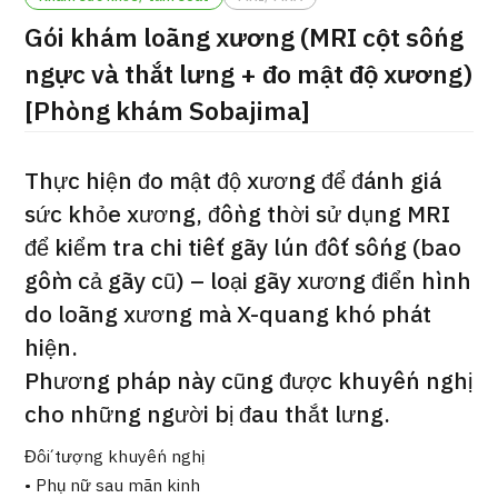
ng
Gói khám loãng xương (MRI cột sống
治療
治療
ngực và thắt lưng + đo mật độ xương)
2026.01.12
[Phòng khám Sobajima]
Thực hiện đo mật độ xương để đánh giá
sức khỏe xương, đồng thời sử dụng MRI
để kiểm tra chi tiết gãy lún đốt sống (bao
gồm cả gãy cũ) – loại gãy xương điển hình
TOP
do loãng xương mà X-quang khó phát
Giới thiệu
hiện.
Phương pháp này cũng được khuyến nghị
Bệnh nhân QT
cho những người bị đau thắt lưng.
Về Japan Medical
Đối tượng khuyến nghị
Quy trình khám chữa bệnh
• Phụ nữ sau mãn kinh