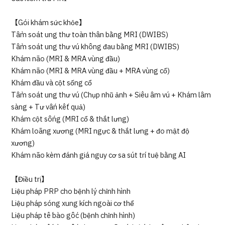
【Gói khám sức khỏe】
Tầm soát ung thư toàn thân bằng MRI (DWIBS)
Tầm soát ung thư vú không đau bằng MRI (DWIBS)
Khám não (MRI & MRA vùng đầu)
Khám não (MRI & MRA vùng đầu + MRA vùng cổ)
Khám đầu và cột sống cổ
Tầm soát ung thư vú (Chụp nhũ ảnh + Siêu âm vú + Khám lâm
sàng + Tư vấn kết quả)
Khám cột sống (MRI cổ & thắt lưng)
Khám loãng xương (MRI ngực & thắt lưng + đo mật độ
xương)
Khám não kèm đánh giá nguy cơ sa sút trí tuệ bằng AI
【Điều trị】
Liệu pháp PRP cho bệnh lý chỉnh hình
Liệu pháp sóng xung kích ngoài cơ thể
Liệu pháp tế bào gốc (bệnh chỉnh hình)