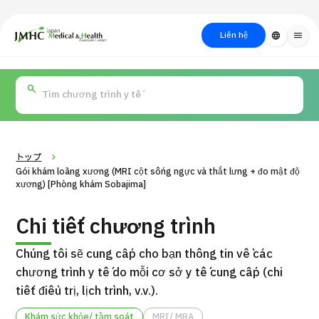
close
Trung tâm Du lịch Y tế & Sức khỏe Nhật Bản (JMHC)
Liên hệ
language
menu
PICK UP PROGRAM
Về Japan
Quy trình khám chữa
Tìm
Tìm theo
Tìm theo xét
Medical
bệnh
kiếm y
bộ phận
nghiệm / phương
học
/ bệnh
pháp /
cách điều trị
thẩm mỹ
トップ
Gói khám loãng xương (MRI cột sống ngực và thắt lưng + đo mật độ
xương) [Phòng khám Sobajima]
Chi tiết chương trình
Chúng tôi sẽ cung cấp cho bạn thông tin về các
chương trình y tế do mỗi cơ sở y tế cung cấp (chi
tiết điều trị, lịch trình, v.v.).
Gói dịch vụ ý kiến y tế thứ hai cho bệnh nhân quốc tế（Bệnh
Đ
viện Đa khoa Shonan Kamakura）
Khám sức khỏe/ tầm soát
MRI/ MRA