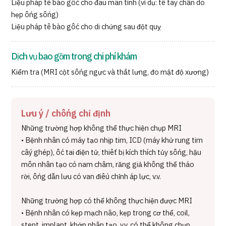
Liệu pháp tế bào gốc cho đau mãn tính (ví dụ: tê tay chân do
hẹp ống sống)
Liệu pháp tế bào gốc cho di chứng sau đột quỵ
Dịch vụ bao gồm trong chi phí khám
Kiểm tra (MRI cột sống ngực và thắt lưng, đo mật độ xương)
Lưu ý / chống chỉ định
Những trường hợp không thể thực hiện chụp MRI
• Bệnh nhân có máy tạo nhịp tim, ICD (máy khử rung tim
cấy ghép), ốc tai điện tử, thiết bị kích thích tủy sống, hậu
môn nhân tạo có nam châm, răng giả không thể tháo
rời, ống dẫn lưu có van điều chỉnh áp lực, v.v.
Những trường hợp có thể không thực hiện được MRI
• Bệnh nhân có kẹp mạch não, kẹp trong cơ thể, coil,
stent, implant, khớp nhân tạo, v.v. có thể không chụp