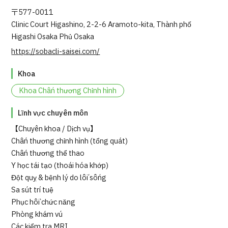
〒577-0011
Clinic Court Higashino, 2-2-6 Aramoto-kita, Thành phố
Higashi Osaka Phủ Osaka
https://sobacli-saisei.com/
Khoa
Khoa Chấn thương Chỉnh hình
Lĩnh vực chuyên môn
【Chuyên khoa / Dịch vụ】
Chấn thương chỉnh hình (tổng quát)
Chấn thương thể thao
Y học tái tạo (thoái hóa khớp)
Đột quỵ & bệnh lý do lối sống
Sa sút trí tuệ
Phục hồi chức năng
Phòng khám vú
Các kiểm tra MRI