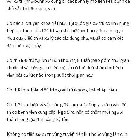
với xạ trị (như bệnh xơ cứng bì, các bệnh lý mô liên kết, bệnh da
khô sắc tố bẩm sinh, v.v.).
Có bác sĩ chuyên khoa tiết niệu tại quốc gia cư trú có khả năng
tiếp tục theo dõi điều trị sau khi chiếu xạ, bao gồm đánh giá
hiệu quả điều trị và xử lý các tác dụng phụ, và đã có cam kết
đảm bảo việc này.
Có thể lưu trú tại Nhật Bản khoảng 8 tuần (bao gồm thời gian
chuẩn bị và thời gian chiếu xạ), và có thể đến khám tại bệnh
viện bất cứ lúc nào trong suốt thời gian này.
Có thể thực hiện điều trị ngoại trú (không thể nhập viện).
Có thể trực tiếp ký vào các giấy cam kết đồng ý khám và điều
trị do bệnh viện cung cấp. Ngoài ra, nên có thêm một người
thân trong gia đình cùng ký tên.
Không có tiền sử xạ trị vùng tuyến tiền liệt hoặc vùng lân cận