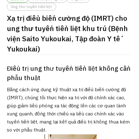
ng
Ung thư tuyến tiền liệt
治療
治療
Xạ trị điều biến cường độ (IMRT) cho
2026.01.12
ung thư tuyến tiền liệt khu trú (Bệnh
viện Saito Yukoukai, Tập đoàn Y tế
Yukoukai)
Điều trị ung thư tuyến tiền liệt không cần
phẫu thuật
TOP
Bằng cách ứng dụng kỹ thuật xạ trị điều biến cường độ
Giới thiệu
(IMRT), chúng tôi thực hiện xạ trị với độ chính xác cao,
giúp giảm liều phóng xạ tác động lên các cơ quan lành
Bệnh nhân QT
xung quanh, đồng thời chiếu xạ liều cao chính xác vào
Về Japan Medical
tuyến tiền liệt, mang lại kết quả điều trị không thua kém
Quy trình khám chữa bệnh
so với phẫu thuật.