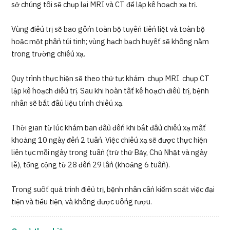
sở chúng tôi sẽ chụp lại MRI và CT để lập kế hoạch xạ trị.
Quản trị JTB
Vùng điều trị sẽ bao gồm toàn bộ tuyến tiền liệt và toàn bộ
Tiếng Nhật
Tiếng Anh
Tiếng Trung Quốc
hoặc một phần túi tinh; vùng hạch bạch huyết sẽ không nằm
Tiếng Việt
trong trường chiếu xạ.
Quy trình thực hiện sẽ theo thứ tự: khám → chụp MRI → chụp CT →
lập kế hoạch điều trị. Sau khi hoàn tất kế hoạch điều trị, bệnh
Liên hệ
nhân sẽ bắt đầu liệu trình chiếu xạ.
Thời gian từ lúc khám ban đầu đến khi bắt đầu chiếu xạ mất
khoảng 10 ngày đến 2 tuần. Việc chiếu xạ sẽ được thực hiện
liên tục mỗi ngày trong tuần (trừ thứ Bảy, Chủ Nhật và ngày
lễ), tổng cộng từ 28 đến 29 lần (khoảng 6 tuần).
Trong suốt quá trình điều trị, bệnh nhân cần kiểm soát việc đại
tiện và tiểu tiện, và không được uống rượu.