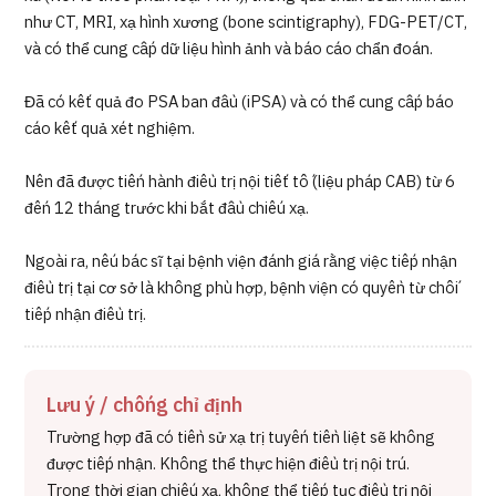
như CT, MRI, xạ hình xương (bone scintigraphy), FDG-PET/CT,
và có thể cung cấp dữ liệu hình ảnh và báo cáo chẩn đoán.
Đã có kết quả đo PSA ban đầu (iPSA) và có thể cung cấp báo
cáo kết quả xét nghiệm.
Nên đã được tiến hành điều trị nội tiết tố (liệu pháp CAB) từ 6
đến 12 tháng trước khi bắt đầu chiếu xạ.
Ngoài ra, nếu bác sĩ tại bệnh viện đánh giá rằng việc tiếp nhận
điều trị tại cơ sở là không phù hợp, bệnh viện có quyền từ chối
tiếp nhận điều trị.
Lưu ý / chống chỉ định
Trường hợp đã có tiền sử xạ trị tuyến tiền liệt sẽ không
được tiếp nhận. Không thể thực hiện điều trị nội trú.
Trong thời gian chiếu xạ, không thể tiếp tục điều trị nội