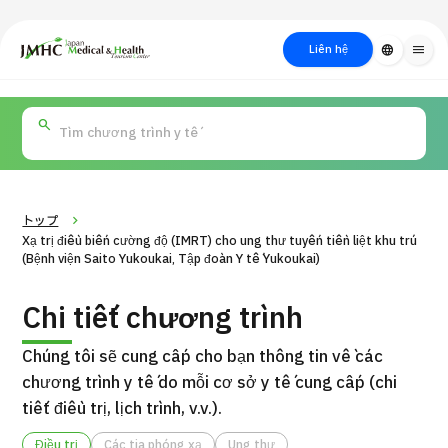
close
Trung tâm Du lịch Y tế & Sức khỏe Nhật Bản (JMHC)
Liên hệ
language
menu
PICK UP PROGRAM
Về Japan
Quy trình khám chữa
Tìm
Tìm theo
Tìm theo xét
Medical
bệnh
kiếm y
bộ phận
nghiệm / phương
học
/ bệnh
pháp /
cách điều trị
thẩm mỹ
トップ
Xạ trị điều biến cường độ (IMRT) cho ung thư tuyến tiền liệt khu trú
(Bệnh viện Saito Yukoukai, Tập đoàn Y tế Yukoukai)
Chi tiết chương trình
Chúng tôi sẽ cung cấp cho bạn thông tin về các
chương trình y tế do mỗi cơ sở y tế cung cấp (chi
tiết điều trị, lịch trình, v.v.).
Gói dịch vụ ý kiến y tế thứ hai cho bệnh nhân quốc tế（Bệnh
Đ
viện Đa khoa Shonan Kamakura）
Điều trị
Các tia phóng xạ
Ung thư