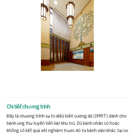
Chương trình
Tìm theo bộ phận / bệnh
Tìm theo xét nghiệm / phương pháp /
cách điều trị
Tìm kiếm y học thẩm mỹ
Nội dung nổi bật
Tin tức
Dành cho cơ sở y tế
Công ty vận hành
Chi tiết chương trình
Chính sách bảo vệ dữ liệu cá nhân
Đây là chương trình xạ trị điều biến cường độ (IMRT) dành cho
bệnh ung thư tuyến tiền liệt khu trú. Dù bệnh nhân có hoặc
Hướng dẫn và chính sách của công ty
không có kết quả xét nghiệm trước đó từ bệnh viện khác, tại cơ