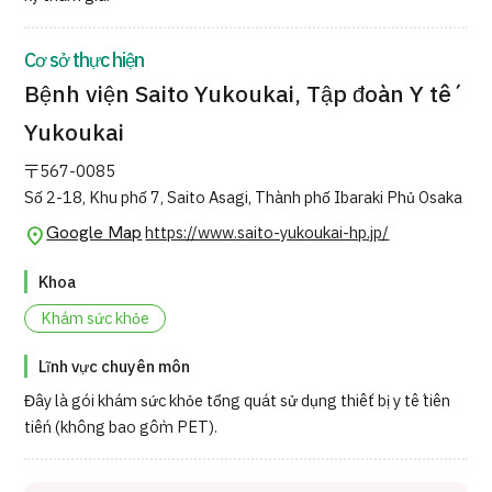
Quản trị JTB
Cơ sở thực hiện
Tiếng Nhật
Tiếng Anh
Tiếng Trung Quốc
Bệnh viện Saito Yukoukai, Tập đoàn Y tế
Tiếng Việt
Yukoukai
〒567-0085
Số 2-18, Khu phố 7, Saito Asagi, Thành phố Ibaraki Phủ Osaka
Liên hệ
Google Map
https://www.saito-yukoukai-hp.jp/
Khoa
Khám sức khỏe
Lĩnh vực chuyên môn
Đây là gói khám sức khỏe tổng quát sử dụng thiết bị y tế tiên
tiến (không bao gồm PET).