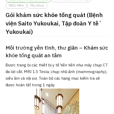
ng
MRI/ MRA
Phụ khoa
治療
治療
Gói khám sức khỏe tổng quát (Bệnh
2026.01.12
viện Saito Yukoukai, Tập đoàn Y tế
Yukoukai)
Môi trường yên tĩnh, thư giãn – Khám sức
khỏe tổng quát an tâm
TOP
Được trang bị các thiết bị y tế tiên tiến như máy chụp CT
đa lát cắt, MRI 1.5 Tesla, chụp nhũ ảnh (mammography),
Giới thiệu
siêu âm và nội soi. Toàn bộ các hạng mục kiểm tra sẽ
được hoàn tất trong 1 ngày.
Bệnh nhân QT
Về Japan Medical
Quy trình khám chữa bệnh