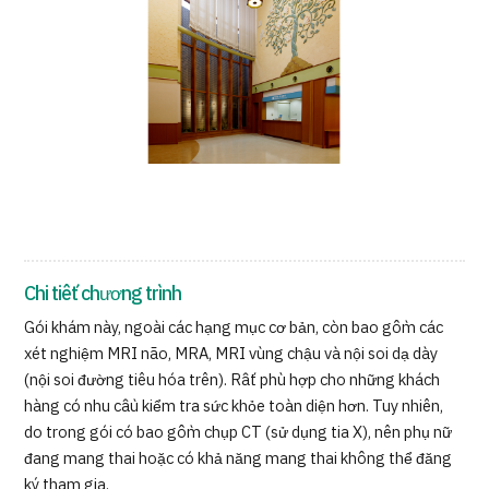
Chương trình
Tìm theo bộ phận / bệnh
Tìm theo xét nghiệm / phương pháp /
cách điều trị
Tìm kiếm y học thẩm mỹ
Nội dung nổi bật
Tin tức
Dành cho cơ sở y tế
Chi tiết chương trình
Gói khám này, ngoài các hạng mục cơ bản, còn bao gồm các
Công ty vận hành
xét nghiệm MRI não, MRA, MRI vùng chậu và nội soi dạ dày
(nội soi đường tiêu hóa trên). Rất phù hợp cho những khách
Chính sách bảo vệ dữ liệu cá nhân
hàng có nhu cầu kiểm tra sức khỏe toàn diện hơn. Tuy nhiên,
do trong gói có bao gồm chụp CT (sử dụng tia X), nên phụ nữ
Hướng dẫn và chính sách của công ty
đang mang thai hoặc có khả năng mang thai không thể đăng
ký tham gia.