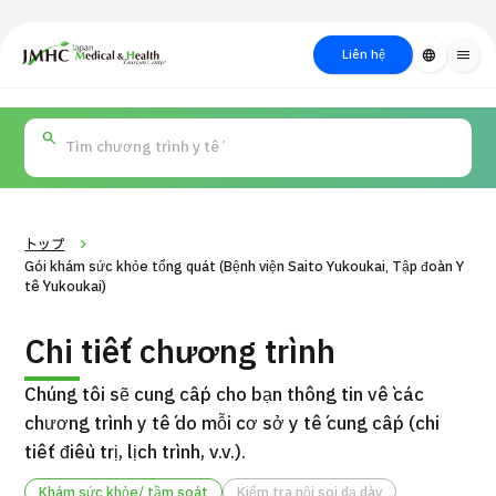
close
Trung tâm Du lịch Y tế & Sức khỏe Nhật Bản (JMHC)
Liên hệ
language
menu
PICK UP PROGRAM
Về Japan
Quy trình khám chữa
Tìm
Tìm theo
Tìm theo xét
Medical
bệnh
kiếm y
bộ phận
nghiệm / phương
học
/ bệnh
pháp /
cách điều trị
thẩm mỹ
トップ
Gói khám sức khỏe tổng quát (Bệnh viện Saito Yukoukai, Tập đoàn Y
tế Yukoukai)
Chi tiết chương trình
Chúng tôi sẽ cung cấp cho bạn thông tin về các
chương trình y tế do mỗi cơ sở y tế cung cấp (chi
tiết điều trị, lịch trình, v.v.).
Gói dịch vụ ý kiến y tế thứ hai cho bệnh nhân quốc tế（Bệnh
Đ
viện Đa khoa Shonan Kamakura）
Khám sức khỏe/ tầm soát
Kiểm tra nội soi dạ dày