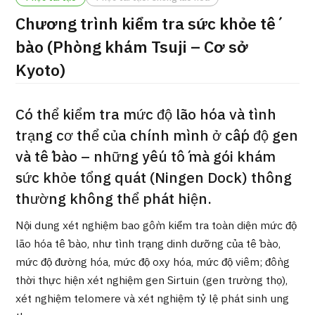
ng
Chương trình kiểm tra sức khỏe tế
治療
治療
bào (Phòng khám Tsuji – Cơ sở
2026.01.12
Kyoto)
Có thể kiểm tra mức độ lão hóa và tình
trạng cơ thể của chính mình ở cấp độ gen
và tế bào – những yếu tố mà gói khám
sức khỏe tổng quát (Ningen Dock) thông
TOP
thường không thể phát hiện.
Giới thiệu
Nội dung xét nghiệm bao gồm kiểm tra toàn diện mức độ
lão hóa tế bào, như tình trạng dinh dưỡng của tế bào,
Bệnh nhân QT
mức độ đường hóa, mức độ oxy hóa, mức độ viêm; đồng
Về Japan Medical
thời thực hiện xét nghiệm gen Sirtuin (gen trường thọ),
Quy trình khám chữa bệnh
xét nghiệm telomere và xét nghiệm tỷ lệ phát sinh ung