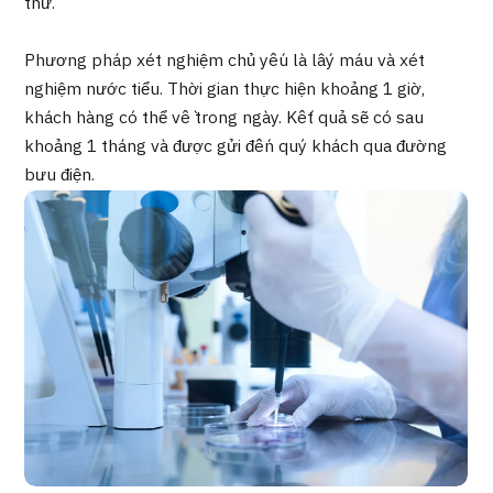
thư.
Chương trình
Tìm theo bộ phận / bệnh
Phương pháp xét nghiệm chủ yếu là lấy máu và xét
Tìm theo xét nghiệm / phương pháp /
nghiệm nước tiểu. Thời gian thực hiện khoảng 1 giờ,
cách điều trị
Tìm kiếm y học thẩm mỹ
khách hàng có thể về trong ngày. Kết quả sẽ có sau
khoảng 1 tháng và được gửi đến quý khách qua đường
Nội dung nổi bật
bưu điện.
Tin tức
Dành cho cơ sở y tế
Công ty vận hành
Chính sách bảo vệ dữ liệu cá nhân
Hướng dẫn và chính sách của công ty