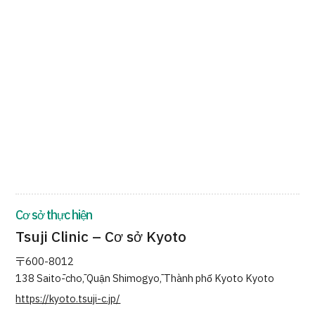
Quản trị JTB
Tiếng Nhật
Tiếng Anh
Tiếng Trung Quốc
Tiếng Việt
Liên hệ
Cơ sở thực hiện
Tsuji Clinic – Cơ sở Kyoto
〒600-8012
138 Saitō-chō, Quận Shimogyō, Thành phố Kyoto Kyoto
https://kyoto.tsuji-c.jp/