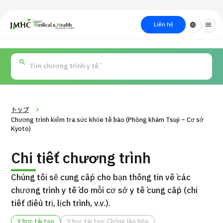
close
Trung tâm Du lịch Y tế & Sức khỏe Nhật Bản (JMHC)
Liên hệ
language
menu
PICK UP PROGRAM
Về Japan
Quy trình khám chữa
Tìm
Tìm theo
Tìm theo xét
Medical
bệnh
kiếm y
bộ phận
nghiệm / phương
học
/ bệnh
pháp /
cách điều trị
thẩm mỹ
トップ
Chương trình kiểm tra sức khỏe tế bào (Phòng khám Tsuji – Cơ sở
Kyoto)
Chi tiết chương trình
Chúng tôi sẽ cung cấp cho bạn thông tin về các
chương trình y tế do mỗi cơ sở y tế cung cấp (chi
tiết điều trị, lịch trình, v.v.).
Gói dịch vụ ý kiến y tế thứ hai cho bệnh nhân quốc tế（Bệnh
Đ
viện Đa khoa Shonan Kamakura）
Y học tái tạo
Y học tái tạo: Chống lão hóa