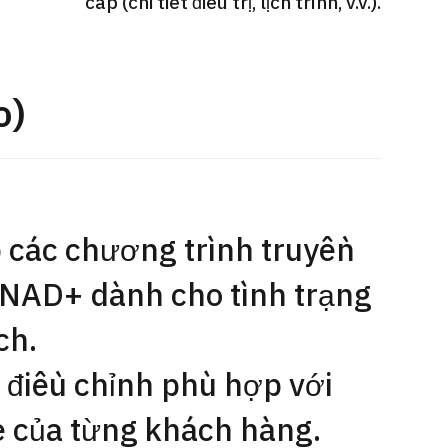
cấp (chi tiết điều trị, lịch trình, v.v.).
Gói dịch vụ ý kiến y tế thứ hai cho
Điều t
 quát
bệnh nhân quốc tế（Bệnh viện Đa
nặng O
oi dạ dày
khoa Shonan Kamakura）
【Trung
o)
治療
治療
治療
ổng quát
2026.
2026.01.12
 các chương trình truyền
NAD+ dành cho tình trạng
ch.
 điều chỉnh phù hợp với
e của từng khách hàng.