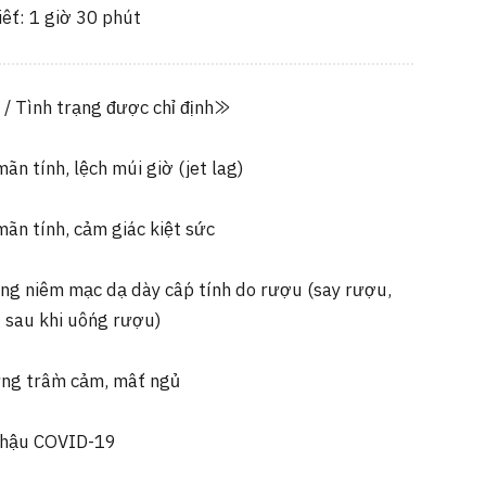
iết: 1 giờ 30 phút
 / Tình trạng được chỉ định≫
ãn tính, lệch múi giờ (jet lag)
ãn tính, cảm giác kiệt sức
ng niêm mạc dạ dày cấp tính do rượu (say rượu,
 sau khi uống rượu)
ứng trầm cảm, mất ngủ
 hậu COVID-19