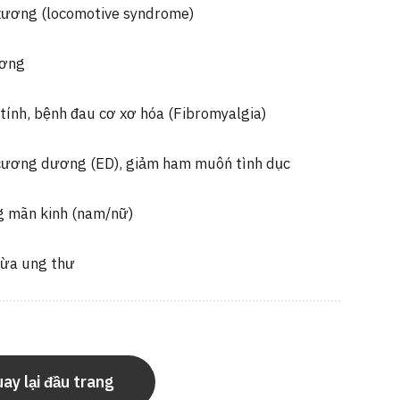
xương (locomotive syndrome)
ương
ính, bệnh đau cơ xơ hóa (Fibromyalgia)
 cương dương (ED), giảm ham muốn tình dục
g mãn kinh (nam/nữ)
ừa ung thư
ay lại đầu trang