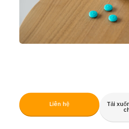
Liên hệ
Tải xuố
c