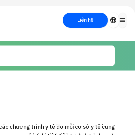
close
language
menu
Liên hệ
Tìm kiếm y học thẩm mỹ
PICK UP PROGRAM
các chương trình y tế do mỗi cơ sở y tế cung