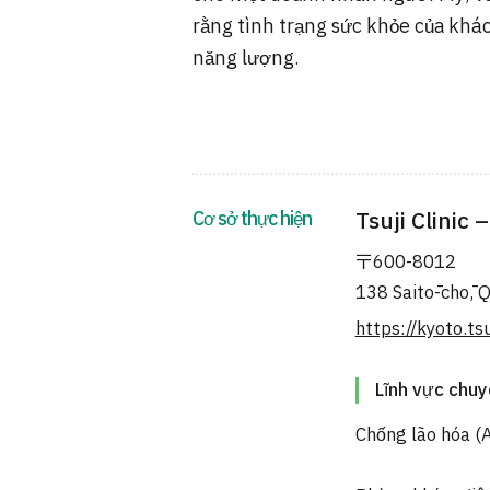
rằng tình trạng sức khỏe của khác
năng lượng.
Cơ sở thực hiện
Tsuji Clinic 
〒600-8012
138 Saitō-chō, 
https://kyoto.tsu
Lĩnh vực chu
Chống lão hóa (A