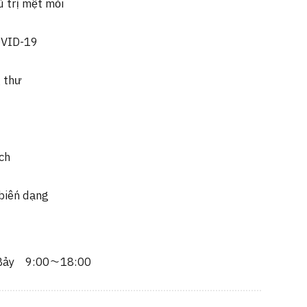
 trị mệt mỏi
OVID-19
 thư
ch
biến dạng
Bảy 9:00～18:00