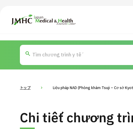
Trung tâm Du lịch Y tế & Sức khỏe Nhật Bản (JMHC)
TOP
Giới thiệu
Nội
Tìm theo bộ phận / bệnh
T
Bệnh nhân QT
Tin
Về Japan Medical
トップ
Liệu pháp NAD (Phòng khám Tsuji – Cơ sở Kyo
Quy trình khám chữa bệnh
Dàn
Chi tiết chương tr
Chương trình
Tìm theo bộ phận / bệnh
Tìm theo xét nghiệm / phương pháp /