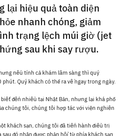
 lại hiệu quả toàn diện
khỏe nhanh chóng, giảm
ình trạng lệch múi giờ (jet
chứng sau khi say rượu.
 nhưng nếu tính cả khám lâm sàng thì quý
 phút. Quý khách có thể ra về ngay trong ngày.
biết đến nhiều tại Nhật Bản, nhưng lại khá phổ
ủa chúng tôi, chúng tôi hợp tác với viện nghiên
một khách sạn, chúng tôi đã tiến hành điều trị
 sau đó nhận được phản hồi từ phía khách sạn