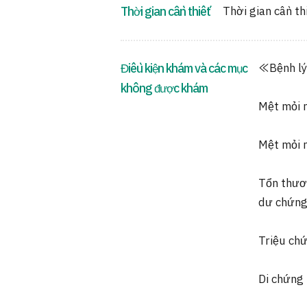
Thời gian cần thiết
Thời gian cần th
Điều kiện khám và các mục
≪Bệnh lý
không được khám
Mệt mỏi m
Mệt mỏi m
Tổn thươ
dư chứng
Triệu ch
Di chứng