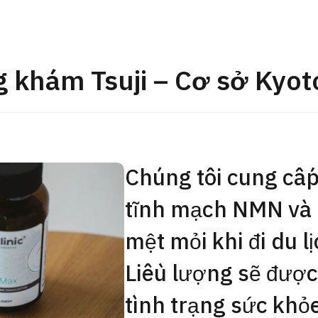
Gói khám sức khỏe tổng
JMHC-A ＜bao gồm nội s
ng Việt
＞ – Dành cho nam giới
 khám Tsuji – Cơ sở Kyot
tâm kiểm tra sức khỏe t
Tokyo Yaesu】
健診
健診
健診
Chúng tôi cung cấp
2026.01.12
Liên hệ
tĩnh mạch NMN và 
mệt mỏi khi đi du lị
Liều lượng sẽ được
tình trạng sức khỏ