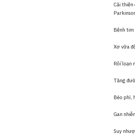
Cải thiện
Parkinson,
Bệnh tim
Xơ vữa đ
Rối loạn 
Tăng đườ
Béo phì,
Gan nhiễ
Suy nhược