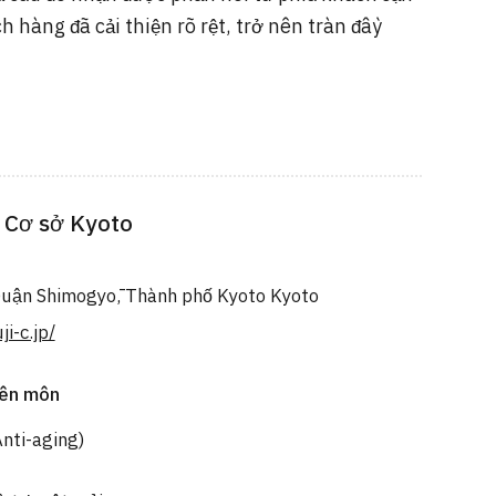
h hàng đã cải thiện rõ rệt, trở nên tràn đầy
– Cơ sở Kyoto
Quận Shimogyō, Thành phố Kyoto Kyoto
ji-c.jp/
yên môn
nti-aging)