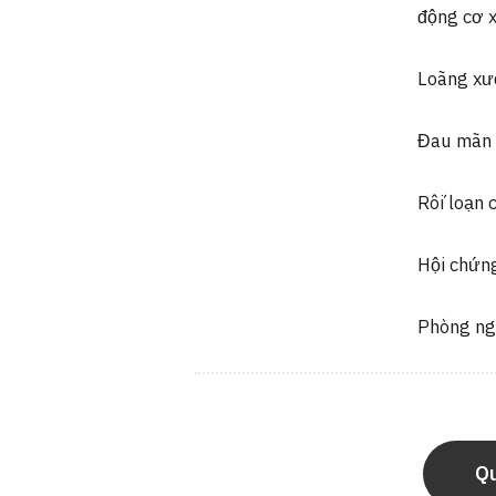
động cơ 
Loãng x
Đau mãn t
Rối loạn
Hội chứn
Phòng ng
Qu