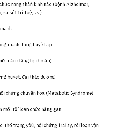
 chức năng thần kinh não (bệnh Alzheimer,
 sa sút trí tuệ, v.v.)
 mạch
ộng mạch, tăng huyết áp
mỡ máu (tăng lipid máu)
ng huyết, đái tháo đường
 hội chứng chuyển hóa (Metabolic Syndrome)
m mỡ, rối loạn chức năng gan
, thể trạng yếu, hội chứng frailty, rối loạn vận