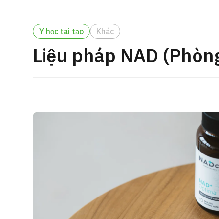
cách điều trị
Tìm kiếm y học thẩm mỹ
Y học tái tạo
Khác
Tiếng Nhật
Tiếng Anh
Tiếng Trung Quốc
Tiế
Liệu pháp NAD (Phòng