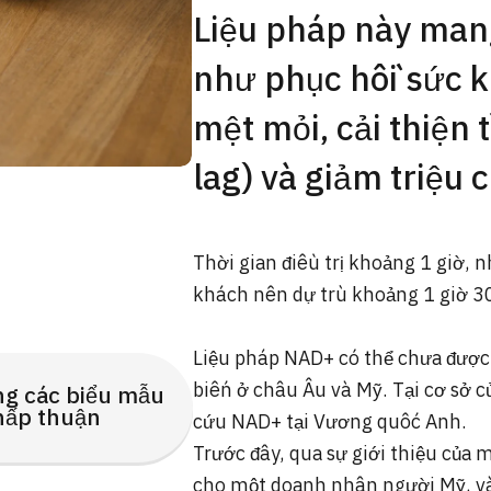
Liệu pháp này mang
như phục hồi sức 
mệt mỏi, cải thiện t
lag) và giảm triệu 
Thời gian điều trị khoảng 1 giờ,
khách nên dự trù khoảng 1 giờ 30
Liệu pháp NAD+ có thể chưa được 
biến ở châu Âu và Mỹ. Tại cơ sở c
ng các biểu mẫu
hấp thuận
cứu NAD+ tại Vương quốc Anh.
Trước đây, qua sự giới thiệu của 
cho một doanh nhân người Mỹ, và