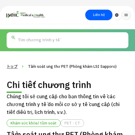
close
Trung tâm Du lịch Y tế & Sức khỏe Nhật Bản (JMHC)
Liên hệ
language
menu
PICK UP PROGRAM
Về Japan
Quy trình khám chữa
Tìm
Tìm theo
Tìm theo xét
Medical
bệnh
kiếm y
bộ phận
nghiệm / phương
học
/ bệnh
pháp /
cách điều trị
thẩm mỹ
トップ
Tầm soát ung thư PET (Phòng khám LSI Sapporo)
Chi tiết chương trình
Chúng tôi sẽ cung cấp cho bạn thông tin về các
chương trình y tế do mỗi cơ sở y tế cung cấp (chi
tiết điều trị, lịch trình, v.v.).
Khám sức khỏe/ tầm soát
PET - CT
Gói dịch vụ ý kiến y tế thứ hai cho bệnh nhân quốc tế（Bệnh
Đ
viện Đa khoa Shonan Kamakura）
Tầm soát ung thư PET (Phòng khám