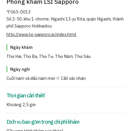
Phòng khám LSI Sapporo
Quản trị JTB
〒065-0013
Tiếng Nhật
Tiếng Anh
Tiếng Trung Quốc
Số 2-50, khu 1-chome, Higashi 13-jō Kita, quận Higashi, thành
phố Sapporo Hokkaidou
Tiếng Việt
http://www.lsi-sapporo.jp/index.html
Ngày khám
Liên hệ
Thứ Hai, Thứ Ba, Thứ Tư, Thứ Năm, Thứ Sáu
Ngày nghỉ
Cuối năm và đầu năm mới ※ Cần xác nhận
Thời gian cần thiết
Khoảng 2,5 giờ
Dịch vụ bao gồm trong chi phí khám