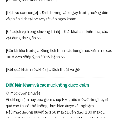
[Chương trình khám sức khỏe]
[Dịch vụ concierge] ... Định hướng vào ngày trước, hướng dẫn
và phiên dịch tại cơ sở y tế vào ngày khám
[Các dịch vụ trong chương trình] ... Giải khát sau kiểm tra, các
vật dụng thư giãn, v.v.
[Gửi tài liệu trước] ... Bảng lịch trình, các hạng mục kiểm tra, các
lưu ý, đơn đồng ý, phiếu hỏi bệnh, v.v.
[Kết quả khám sức khỏe] ... Dịch thuật và gửi
Điều kiện khám và các mục không được khám
◇ Mức đường huyết
Vì xét nghiệm này bao gồm chụp PET, nếu mức đường huyết
quá cao thì có thể không thực hiện được xét nghiệm.
Nếu mức đường huyết từ 150 mg/dL đến dưới 200 mg/dL,