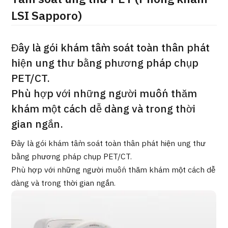
ng
LSI Sapporo)
治療
治療
2026.01.12
Đây là gói khám tầm soát toàn thân phát
hiện ung thư bằng phương pháp chụp
PET/CT.
Phù hợp với những người muốn thăm
khám một cách dễ dàng và trong thời
gian ngắn.
TOP
Đây là gói khám tầm soát toàn thân phát hiện ung thư
Giới thiệu
bằng phương pháp chụp PET/CT.
Phù hợp với những người muốn thăm khám một cách dễ
Bệnh nhân QT
dàng và trong thời gian ngắn.
Về Japan Medical
Quy trình khám chữa bệnh