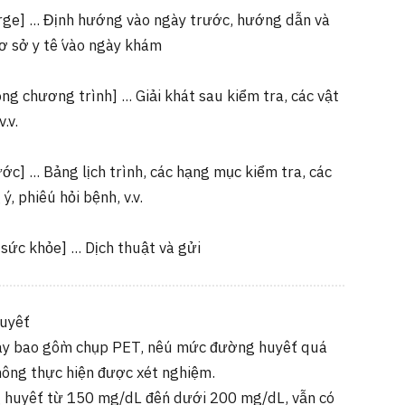
erge] ... Định hướng vào ngày trước, hướng dẫn và
cơ sở y tế vào ngày khám
ong chương trình] ... Giải khát sau kiểm tra, các vật
.v.
ước] ... Bảng lịch trình, các hạng mục kiểm tra, các
ý, phiếu hỏi bệnh, v.v.
ức khỏe] ... Dịch thuật và gửi
uyết
này bao gồm chụp PET, nếu mức đường huyết quá
không thực hiện được xét nghiệm.
huyết từ 150 mg/dL đến dưới 200 mg/dL, vẫn có