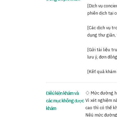
[Dịch vụ conci
phiên dịch tại 
[Các dịch vụ tr
dụng thư giãn, v
[Gửi tài liệu tr
lưu ý, đơn đồng 
[Kết quả khám s
Điều kiện khám và
◇ Mức đường h
Vì xét nghiệm 
các mục không được
cao thì có thể 
khám
Nếu mức đường 