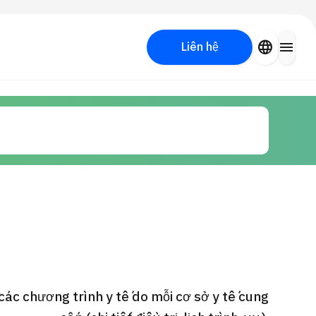
close
language
menu
Liên hệ
Tìm kiếm y học thẩm mỹ
PICK UP PROGRAM
các chương trình y tế do mỗi cơ sở y tế cung