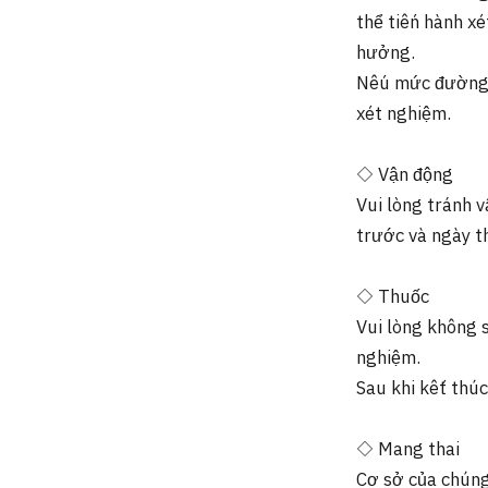
thể tiến hành x
hưởng.
Nếu mức đường h
xét nghiệm.
◇ Vận động
Vui lòng tránh v
trước và ngày t
◇ Thuốc
Vui lòng không 
nghiệm.
Sau khi kết thú
◇ Mang thai
Cơ sở của chúng