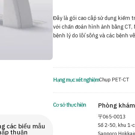
Đây là gói cao cấp sử dụng kiểm t
với chẩn đoán hình ảnh bằng CT, 
bệnh lý do lối sống và các bệnh v
Hạng mục xét nghiệm
Chụp PET-CT
Cơ sở thực hiện
Phòng khám
〒065-0013
Số 2-50, khu 1-c
ng các biểu mẫu
hấp thuận
Sapporo Hokkai