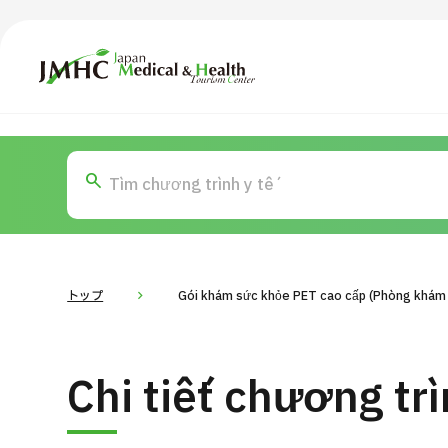
Trung tâm Du lịch Y tế & Sức khỏe Nhật Bản (JMHC)
TOP
Giới thiệu
Nội
Tìm theo bộ phận / bệnh
T
Bệnh nhân QT
Tin
Về Japan Medical
トップ
Gói khám sức khỏe PET cao cấp (Phòng khám
Quy trình khám chữa bệnh
Dàn
Chi tiết chương tr
Chương trình
Tìm theo bộ phận / bệnh
Tìm theo xét nghiệm / phương pháp /