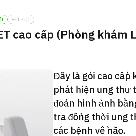
Gói khám sức khỏe tổng
JMHC-A ＜bao gồm nội s
át
PET - CT
ng Việt
＞ – Dành cho nam giới
ET cao cấp (Phòng khám L
tâm kiểm tra sức khỏe t
Tokyo Yaesu】
健診
健診
健診
Đây là gói cao cấp 
2026.01.12
Liên hệ
phát hiện ung thư 
đoán hình ảnh bằng
tra đồng thời ung t
các bệnh về não.