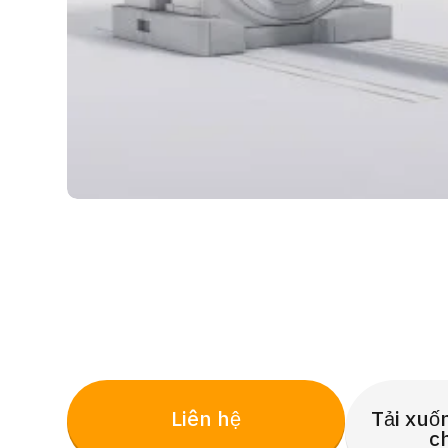
Liên hệ
Tải xuố
c