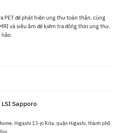
ra PET để phát hiện ung thư toàn thân, cùng
MRI và siêu âm để kiểm tra đồng thời ung thư,
ề não.
 LSI Sapporo
home, Higashi 13-jō Kita, quận Higashi, thành phố
dou