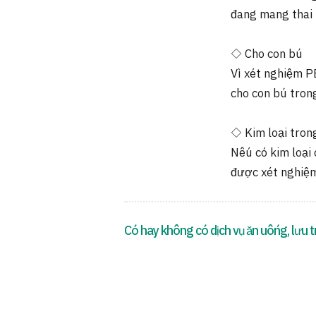
đang mang thai 
◇ Cho con bú
Vì xét nghiệm P
cho con bú tron
◇ Kim loại tron
Nếu có kim loại
được xét nghiệ
Có hay không có dịch vụ ăn uống, lưu t