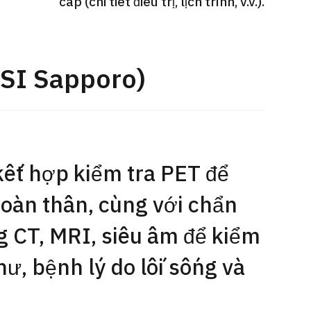
cấp (chi tiết điều trị, lịch trình, v.v.).
Gói dịch vụ ý kiến y tế thứ hai cho
Điều t
 quát
bệnh nhân quốc tế（Bệnh viện Đa
nặng O
oi dạ dày
khoa Shonan Kamakura）
【Trung
SI Sapporo)
治療
治療
治療
ổng quát
2026.
2026.01.12
kết hợp kiểm tra PET để
toàn thân, cùng với chẩn
 CT, MRI, siêu âm để kiểm
hư, bệnh lý do lối sống và