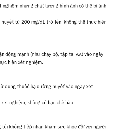
ét nghiệm nhưng chất lượng hình ảnh có thể bị ảnh
uyết từ 200 mg/dL trở lên, không thể thực hiện
ận động mạnh (như chạy bộ, tập tạ, v.v.) vào ngày
hực hiện xét nghiệm.
sử dụng thuốc hạ đường huyết vào ngày xét
c xét nghiệm, không có hạn chế nào.
 tôi không tiếp nhận khám sức khỏe đối với người