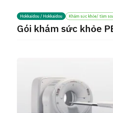
cách điều trị
Tìm kiếm y học thẩm mỹ
Hokkaidou / Hokkaidou
Khám sức khỏe/ tầm so
Tiếng Nhật
Tiếng Anh
Tiếng Trung Quốc
Tiế
Gói khám sức khỏe P