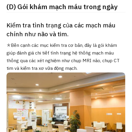
(D) Gói khám mạch máu trong ngày
ng
治療
治療
2026.01.12
Kiểm tra tình trạng của các mạch máu
chính như não và tim.
＊Bên cạnh các mục kiểm tra cơ bản, đây là gói khám
giúp đánh giá chi tiết tình trạng hệ thống mạch máu
thông qua các xét nghiệm như chụp MRI não, chụp CT
tim và kiểm tra xơ vữa động mạch.
TOP
Giới thiệu
Bệnh nhân QT
Về Japan Medical
Quy trình khám chữa bệnh