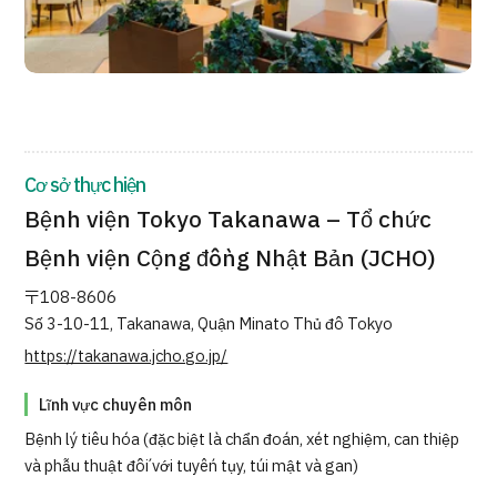
Chương trình
Tìm theo bộ phận / bệnh
Tìm theo xét nghiệm / phương pháp /
cách điều trị
Tìm kiếm y học thẩm mỹ
Nội dung nổi bật
Cơ sở thực hiện
Bệnh viện Tokyo Takanawa – Tổ chức
Tin tức
Bệnh viện Cộng đồng Nhật Bản (JCHO)
Dành cho cơ sở y tế
〒108-8606
Số 3-10-11, Takanawa, Quận Minato Thủ đô Tokyo
Công ty vận hành
https://takanawa.jcho.go.jp/
Chính sách bảo vệ dữ liệu cá nhân
Lĩnh vực chuyên môn
Bệnh lý tiêu hóa (đặc biệt là chẩn đoán, xét nghiệm, can thiệp
Hướng dẫn và chính sách của công ty
và phẫu thuật đối với tuyến tụy, túi mật và gan)