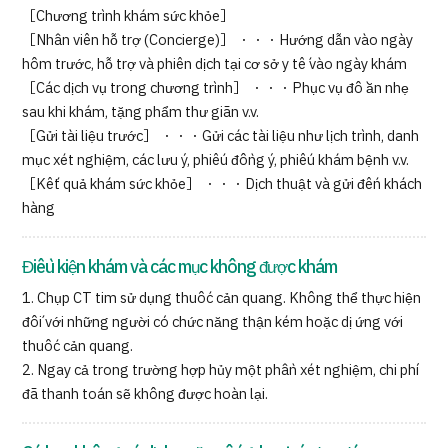
［Chương trình khám sức khỏe］
［Nhân viên hỗ trợ (Concierge)］ ・・・Hướng dẫn vào ngày
hôm trước, hỗ trợ và phiên dịch tại cơ sở y tế vào ngày khám
［Các dịch vụ trong chương trình］ ・・・Phục vụ đồ ăn nhẹ
sau khi khám, tặng phẩm thư giãn v.v.
［Gửi tài liệu trước］ ・・・Gửi các tài liệu như lịch trình, danh
mục xét nghiệm, các lưu ý, phiếu đồng ý, phiếu khám bệnh v.v.
［Kết quả khám sức khỏe］ ・・・Dịch thuật và gửi đến khách
hàng
Điều kiện khám và các mục không được khám
1. Chụp CT tim sử dụng thuốc cản quang. Không thể thực hiện
đối với những người có chức năng thận kém hoặc dị ứng với
thuốc cản quang.
2. Ngay cả trong trường hợp hủy một phần xét nghiệm, chi phí
đã thanh toán sẽ không được hoàn lại.