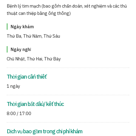
Quản trị JTB
Bệnh lý tim mạch (bao gồm chẩn đoán, xét nghiệm và các thủ
thuật can thiệp bằng ống thông)
Tiếng Nhật
Tiếng Anh
Tiếng Trung Quốc
Ngày khám
Tiếng Việt
Thứ Ba, Thứ Năm, Thứ Sáu
Ngày nghỉ
Liên hệ
Chủ Nhật, Thứ Hai, Thứ Bảy
Thời gian cần thiết
1 ngày
Thời gian bắt đầu/ kết thúc
8:00 / 17:00
Dịch vụ bao gồm trong chi phí khám