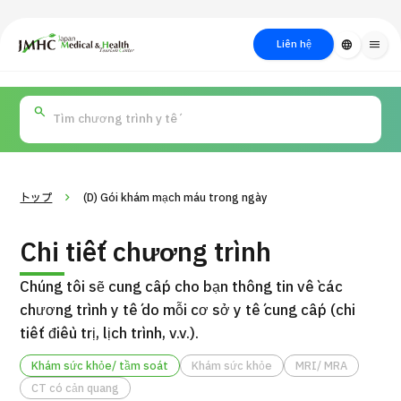
close
Trung tâm Du lịch Y tế & Sức khỏe Nhật Bản (JMHC)
Liên hệ
language
menu
PICK UP PROGRAM
Về Japan
Quy trình khám chữa
Tìm
Tìm theo
Tìm theo xét
Medical
bệnh
kiếm y
bộ phận
nghiệm / phương
học
/ bệnh
pháp /
cách điều trị
thẩm mỹ
トップ
(D) Gói khám mạch máu trong ngày
Chi tiết chương trình
Chúng tôi sẽ cung cấp cho bạn thông tin về các
chương trình y tế do mỗi cơ sở y tế cung cấp (chi
tiết điều trị, lịch trình, v.v.).
Khám sức khỏe/ tầm soát
Khám sức khỏe
MRI/ MRA
Gói dịch vụ ý kiến y tế thứ hai cho bệnh nhân quốc tế（Bệnh
Đ
CT có cản quang
viện Đa khoa Shonan Kamakura）