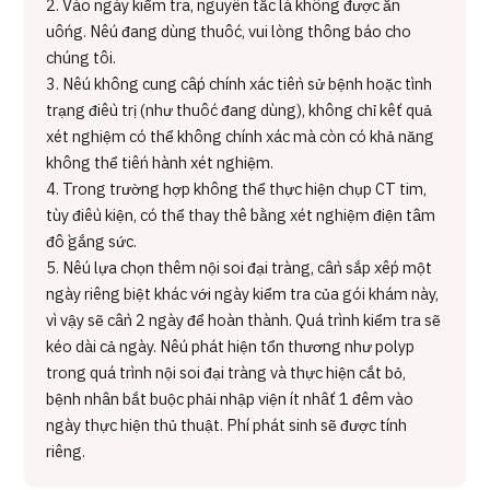
2. Vào ngày kiểm tra, nguyên tắc là không được ăn
uống. Nếu đang dùng thuốc, vui lòng thông báo cho
chúng tôi.
3. Nếu không cung cấp chính xác tiền sử bệnh hoặc tình
trạng điều trị (như thuốc đang dùng), không chỉ kết quả
xét nghiệm có thể không chính xác mà còn có khả năng
không thể tiến hành xét nghiệm.
4. Trong trường hợp không thể thực hiện chụp CT tim,
tùy điều kiện, có thể thay thế bằng xét nghiệm điện tâm
đồ gắng sức.
5. Nếu lựa chọn thêm nội soi đại tràng, cần sắp xếp một
ngày riêng biệt khác với ngày kiểm tra của gói khám này,
vì vậy sẽ cần 2 ngày để hoàn thành. Quá trình kiểm tra sẽ
kéo dài cả ngày. Nếu phát hiện tổn thương như polyp
trong quá trình nội soi đại tràng và thực hiện cắt bỏ,
bệnh nhân bắt buộc phải nhập viện ít nhất 1 đêm vào
ngày thực hiện thủ thuật. Phí phát sinh sẽ được tính
riêng.