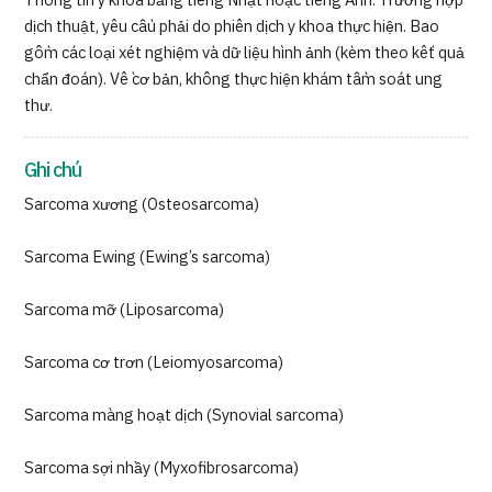
Thông tin y khoa bằng tiếng Nhật hoặc tiếng Anh. Trường hợp
dịch thuật, yêu cầu phải do phiên dịch y khoa thực hiện. Bao
gồm các loại xét nghiệm và dữ liệu hình ảnh (kèm theo kết quả
chẩn đoán). Về cơ bản, không thực hiện khám tầm soát ung
thư.
Ghi chú
Sarcoma xương (Osteosarcoma)
Sarcoma Ewing (Ewing’s sarcoma)
Sarcoma mỡ (Liposarcoma)
Sarcoma cơ trơn (Leiomyosarcoma)
Sarcoma màng hoạt dịch (Synovial sarcoma)
Sarcoma sợi nhầy (Myxofibrosarcoma)