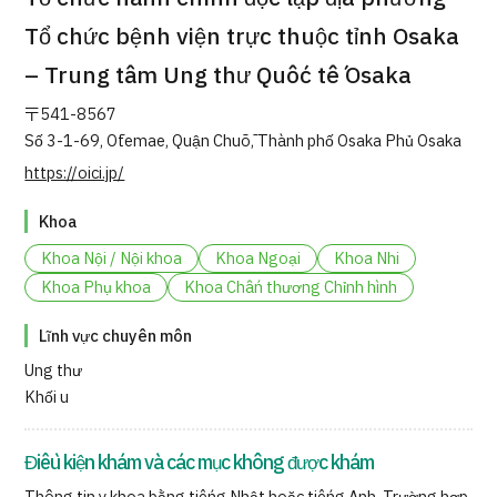
Quản trị JTB
Tổ chức bệnh viện trực thuộc tỉnh Osaka
Tiếng Nhật
Tiếng Anh
Tiếng Trung Quốc
– Trung tâm Ung thư Quốc tế Osaka
Tiếng Việt
〒541-8567
Số 3-1-69, Ōtemae, Quận Chūō, Thành phố Osaka Phủ Osaka
https://oici.jp/
Liên hệ
Khoa
Khoa Nội / Nội khoa
Khoa Ngoại
Khoa Nhi
Khoa Phụ khoa
Khoa Chấn thương Chỉnh hình
Lĩnh vực chuyên môn
Ung thư
Khối u
Điều kiện khám và các mục không được khám