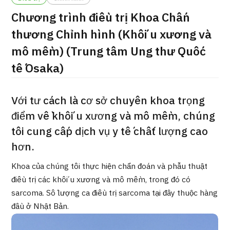
ng
Chương trình điều trị Khoa Chấn
治療
治療
thương Chỉnh hình (Khối u xương và
2026.01.12
mô mềm) (Trung tâm Ung thư Quốc
tế Osaka)
Với tư cách là cơ sở chuyên khoa trọng
điểm về khối u xương và mô mềm, chúng
tôi cung cấp dịch vụ y tế chất lượng cao
TOP
hơn.
Giới thiệu
Khoa của chúng tôi thực hiện chẩn đoán và phẫu thuật
điều trị các khối u xương và mô mềm, trong đó có
Bệnh nhân QT
sarcoma. Số lượng ca điều trị sarcoma tại đây thuộc hàng
Về Japan Medical
đầu ở Nhật Bản.
Quy trình khám chữa bệnh