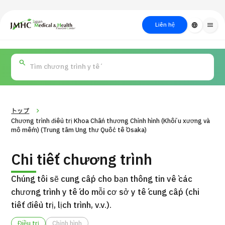
close
Trung tâm Du lịch Y tế & Sức khỏe Nhật Bản (JMHC)
Liên hệ
language
menu
PICK UP PROGRAM
Về Japan
Quy trình khám chữa
Tìm
Tìm theo
Tìm theo xét
Medical
bệnh
kiếm y
bộ phận
nghiệm / phương
học
/ bệnh
pháp /
cách điều trị
thẩm mỹ
トップ
Chương trình điều trị Khoa Chấn thương Chỉnh hình (Khối u xương và
mô mềm) (Trung tâm Ung thư Quốc tế Osaka)
Chi tiết chương trình
Chúng tôi sẽ cung cấp cho bạn thông tin về các
chương trình y tế do mỗi cơ sở y tế cung cấp (chi
tiết điều trị, lịch trình, v.v.).
Gói dịch vụ ý kiến y tế thứ hai cho bệnh nhân quốc tế（Bệnh
Đ
viện Đa khoa Shonan Kamakura）
Điều trị
Chỉnh hình