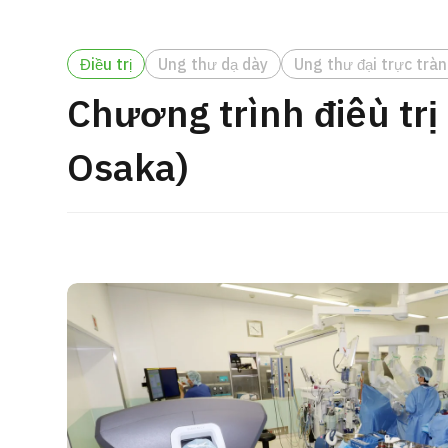
cách điều trị
Tìm kiếm y học thẩm mỹ
Điều trị
Ung thư dạ dày
Ung thư đại trực trà
Tiếng Nhật
Tiếng Anh
Tiếng Trung Quốc
Tiế
Chương trình điều trị
Osaka)