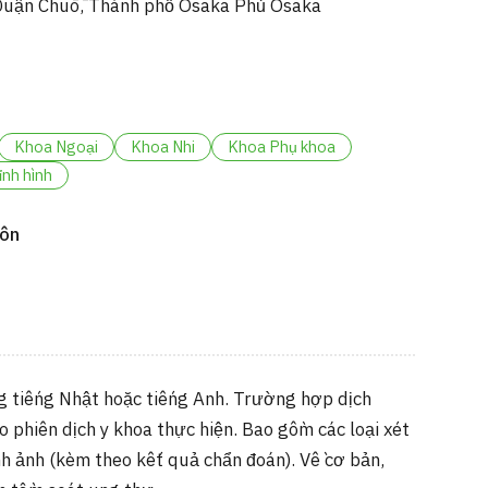
Quận Chūō, Thành phố Osaka Phủ Osaka
Khoa Ngoại
Khoa Nhi
Khoa Phụ khoa
nh hình
môn
g tiếng Nhật hoặc tiếng Anh. Trường hợp dịch
o phiên dịch y khoa thực hiện. Bao gồm các loại xét
nh ảnh (kèm theo kết quả chẩn đoán). Về cơ bản,