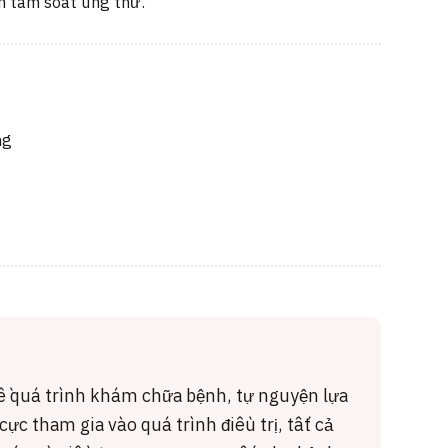
m tầm soát ung thư.
ng
về quá trình khám chữa bệnh, tự nguyện lựa
ực tham gia vào quá trình điều trị, tất cả