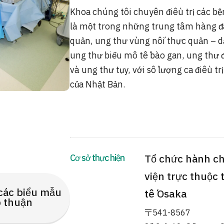
Khoa chúng tôi chuyên điều trị các bệ
là một trong những trung tâm hàng đầ
quản, ung thư vùng nối thực quản – dạ
ung thư biểu mô tế bào gan, ung thư 
và ung thư tụy, với số lượng ca điều t
của Nhật Bản.
Cơ sở thực hiện
Tổ chức hành ch
viện trực thuộc
các biểu mẫu
tế Osaka
 thuận
〒541-8567