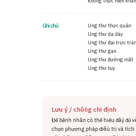
không thực hiện khá
Ghi chú
Ung thư thực quản
Ung thư dạ dày
Ung thư đại trực trà
Ung thư gan
Ung thư đường mật
Ung thư tụy
Lưu ý / chống chỉ định
Để bệnh nhân có thể hiểu đầy đủ 
chọn phương pháp điều trị và tích c