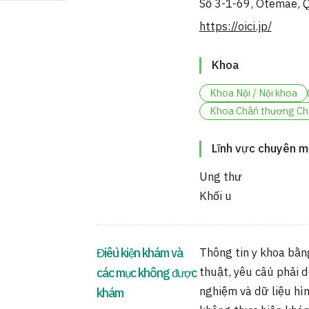
Số 3-1-69, Ōtemae, 
https://oici.jp/
Khoa
Khoa Nội / Nội khoa
Khoa Chấn thương Chỉ
Lĩnh vực chuyên 
Ung thư
Khối u
Điều kiện khám và
Thông tin y khoa bằn
thuật, yêu cầu phải d
các mục không được
nghiệm và dữ liệu hì
khám