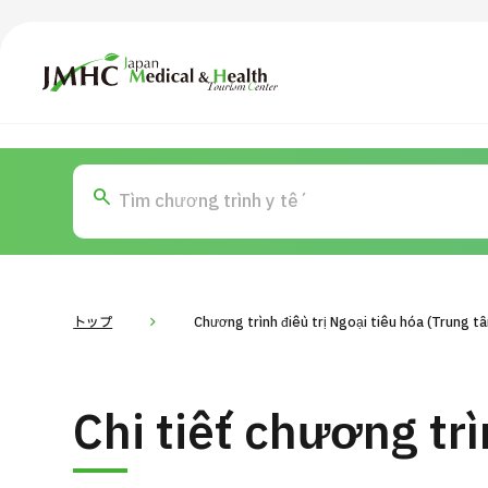
Trung tâm Du lịch Y tế & Sức khỏe Nhật Bản (JMHC)
TOP
Giới thiệu
Nội
Tìm theo bộ phận / bệnh
T
Bệnh nhân QT
Tin
Về Japan Medical
トップ
Chương trình điều trị Ngoại tiêu hóa (Trung 
Quy trình khám chữa bệnh
Dàn
Chi tiết chương tr
Chương trình
Tìm theo bộ phận / bệnh
Tìm theo xét nghiệm / phương pháp /