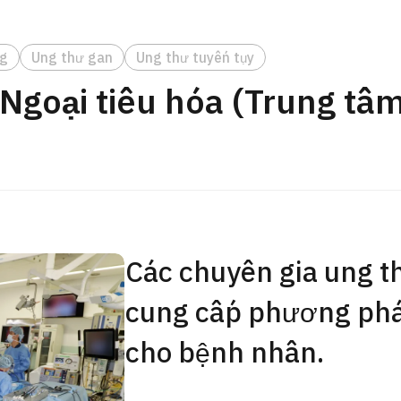
Gói khám sức khỏe tổng
JMHC-A ＜bao gồm nội s
ng
Ung thư gan
Ung thư tuyến tụy
ng Việt
＞ – Dành cho nam giới
 Ngoại tiêu hóa (Trung tâ
tâm kiểm tra sức khỏe t
Tokyo Yaesu】
健診
健診
健診
2026.01.12
Liên hệ
Các chuyên gia ung t
cung cấp phương pháp
cho bệnh nhân.