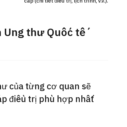
cấp (chi tiết điều trị, lịch trình, v.v.).
Gói dịch vụ ý kiến y tế thứ hai cho
Điều t
 quát
bệnh nhân quốc tế（Bệnh viện Đa
nặng O
oi dạ dày
khoa Shonan Kamakura）
【Trung
m Ung thư Quốc tế
治療
治療
治療
ổng quát
2026.
2026.01.12
hư của từng cơ quan sẽ
 điều trị phù hợp nhất