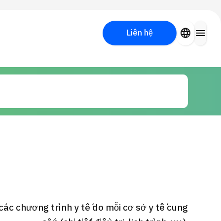
close
language
menu
Liên hệ
Tìm kiếm y học thẩm mỹ
PICK UP PROGRAM
các chương trình y tế do mỗi cơ sở y tế cung