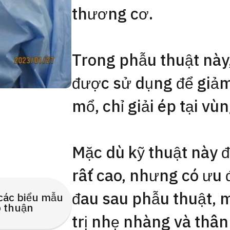
thương cơ.
Trong phẫu thuật này,
được sử dụng để giảm
mổ, chỉ giải ép tại vù
Mặc dù kỹ thuật này đ
rất cao, nhưng có ưu 
đau sau phẫu thuật, 
các biểu mẫu
 thuận
trị nhẹ nhàng và thân