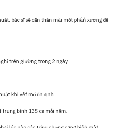
thuật, bác sĩ sẽ cẩn thận mài một phần xương để
ghỉ trên giường trong 2 ngày
huật khi vết mổ ổn định
t trung bình 135 ca mỗi năm.
phải lúc nào các triệu chứng cũng biến mất