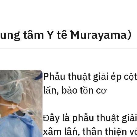
Gói khám sức khỏe tổng
JMHC-A ＜bao gồm nội s
ng Việt
＞ – Dành cho nam giới
rung tâm Y tế Murayama
tâm kiểm tra sức khỏe t
Tokyo Yaesu】
健診
健診
健診
Phẫu thuật giải ép cộ
2026.01.12
Liên hệ
lấn, bảo tồn cơ
Đây là phẫu thuật giải
xâm lấn, thân thiện vớ