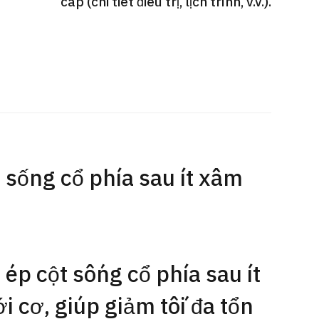
cấp (chi tiết điều trị, lịch trình, v.v.).
Gói dịch vụ ý kiến y tế thứ hai cho
Điều t
 quát
bệnh nhân quốc tế（Bệnh viện Đa
nặng O
oi dạ dày
khoa Shonan Kamakura）
【Trung
）
治療
治療
治療
ổng quát
2026.
2026.01.12
t sống cổ phía sau ít xâm
 ép cột sống cổ phía sau ít
i cơ, giúp giảm tối đa tổn