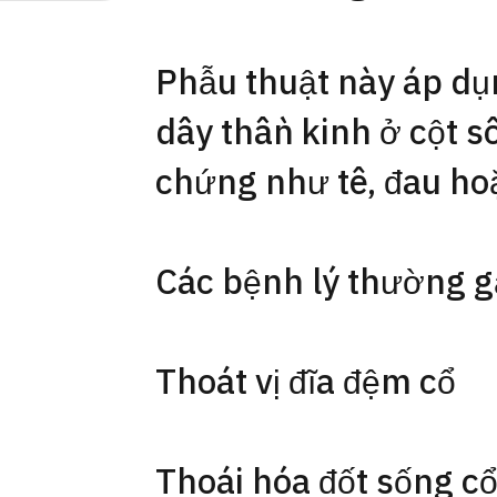
Phẫu thuật này áp dụ
dây thần kinh ở cột số
chứng như tê, đau hoặ
Các bệnh lý thường 
Thoát vị đĩa đệm cổ
Thoái hóa đốt sống c