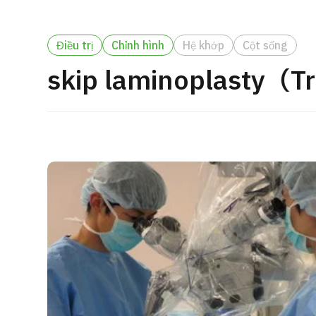
cách điều trị
Tìm kiếm y học thẩm mỹ
Điều trị
Chỉnh hình
Hệ khớp
Cột sống
Tiếng Nhật
Tiếng Anh
Tiếng Trung Quốc
Tiế
skip laminoplasty（T