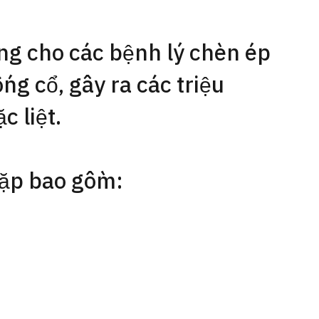
ng cho các bệnh lý chèn ép
ng cổ, gây ra các triệu
c liệt.
gặp bao gồm:
ổ