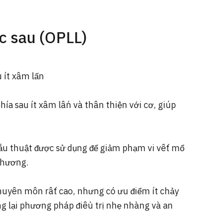
c sau (OPLL)
u ít xâm lấn
hía sau ít xâm lấn và thân thiện với cơ, giúp
hẫu thuật được sử dụng để giảm phạm vi vết mổ
 thương.
chuyên môn rất cao, nhưng có ưu điểm ít chảy
 lại phương pháp điều trị nhẹ nhàng và an