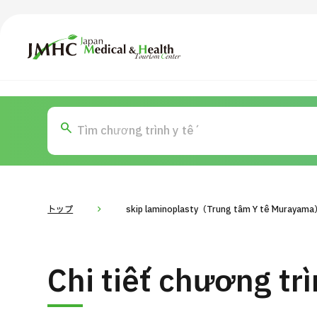
Trung tâm Du lịch Y tế & Sức khỏe Nhật Bản (JMHC)
TOP
Giới thiệu
Nội
Tìm theo bộ phận / bệnh
T
Bệnh nhân QT
Tin
Về Japan Medical
トップ
skip laminoplasty（Trung tâm Y tế Murayam
Quy trình khám chữa bệnh
Dàn
Chi tiết chương tr
Chương trình
Tìm theo bộ phận / bệnh
Tìm theo xét nghiệm / phương pháp /