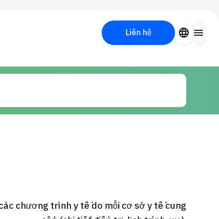
close
language
menu
Liên hệ
Tìm kiếm y học thẩm mỹ
PICK UP PROGRAM
các chương trình y tế do mỗi cơ sở y tế cung