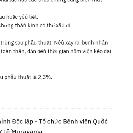
u hoặc yếu liệt.
hứng thần kinh có thể xấu đi.
 trùng sau phẫu thuật. Nếu xảy ra, bệnh nhân
 toàn thân, dẫn đến thời gian nằm viện kéo dài
u phẫu thuật là 2,3%.
ính Độc lập - Tổ chức Bệnh viện Quốc
 Y tế Murayama