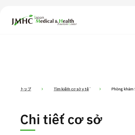
Trung tâm Du lịch Y tế & Sức khỏe Nhật Bản (JMHC)
TOP
Giới thiệu
Nội
Tìm theo bộ phận / bệnh
T
Bệnh nhân QT
Tin
Về Japan Medical
トップ
Tìm kiếm cơ sở y tế
Phòng khám S
Quy trình khám chữa bệnh
Dàn
Chi tiết cơ sở
Chương trình
Tìm theo bộ phận / bệnh
Tìm theo xét nghiệm / phương pháp /