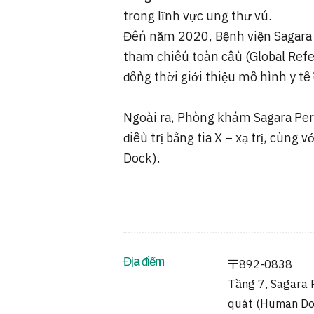
trong lĩnh vực ung thư vú.
Đến năm 2020, Bệnh viện Sagara c
tham chiếu toàn cầu (Global Refe
đồng thời giới thiệu mô hình y tế
Ngoài ra, Phòng khám Sagara Per
điều trị bằng tia X – xạ trị, cùn
Dock).
Địa điểm
〒892-0838
Tầng 7, Sagara P
quát (Human Doc