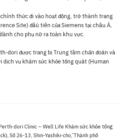
hính thức đi vào hoạt động, trở thành trang
rence Site) đầu tiên của Siemens tại châu Á,
 dành cho phụ nữ ra toàn khu vực.
th-dori được trang bị Trung tâm chẩn đoán và
g với dịch vụ khám sức khỏe tổng quát (Human
erth-dori Clinic – Well Life Khám sức khỏe tổng
k), Số 26-13, Shin-Yashiki-chō, Thành phố