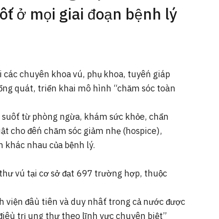
t ở mọi giai đoạn bệnh lý
ới các chuyên khoa vú, phụ khoa, tuyến giáp
ng quát, triển khai mô hình “chăm sóc toàn
n suốt từ phòng ngừa, khám sức khỏe, chẩn
huật cho đến chăm sóc giảm nhẹ (hospice),
n khác nhau của bệnh lý.
hư vú tại cơ sở đạt 697 trường hợp, thuộc
 viện đầu tiên và duy nhất trong cả nước được
điều trị ung thư theo lĩnh vực chuyên biệt”