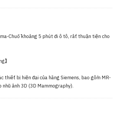
ma-Chūō khoảng 5 phút đi ô tô, rất thuận tiện cho
ụng】
c thiết bị hiện đại của hãng Siemens, bao gồm MR-
p nhũ ảnh 3D (3D Mammography).