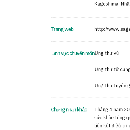
Kagoshima, Nhậ
Trang web
http://www.saga
Lĩnh vực chuyên môn
Ung thư vú
Ung thư tử cun
Ung thư tuyến g
Chứng nhận khác
Tháng 4 năm 20
sức khỏe tổng q
liên kết điều tr