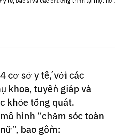
y tế, bác sĩ và các chương trình tại một nơi.
Gói dịch vụ ý kiến y tế thứ hai cho
Điều t
 quát
bệnh nhân quốc tế（Bệnh viện Đa
nặng O
oi dạ dày
khoa Shonan Kamakura）
【Trung
治療
治療
治療
ổng quát
2026.
2026.01.12
4 cơ sở y tế, với các
ụ khoa, tuyến giáp và
c khỏe tổng quát.
 mô hình “chăm sóc toàn
 nữ”, bao gồm: