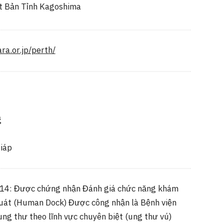
t Bản Tỉnh Kagoshima
ra.or.jp/perth/
g
iáp
14: Được chứng nhận Đánh giá chức năng khám
uát (Human Dock) Được công nhận là Bệnh viện
ị ung thư theo lĩnh vực chuyên biệt (ung thư vú)