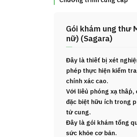
Chương trình cung cấp
Gói khám ung thư 
nữ) (Sagara)
Đây là thiết bị xét ngh
phép thực hiện kiểm tra
chính xác cao.
Với liều phóng xạ thấp, 
đặc biệt hữu ích trong 
tử cung.
Đây là gói khám tổng q
sức khỏe cơ bản.