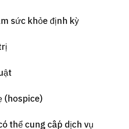
m sức khỏe định kỳ
rị
uật
 (hospice)
có thể cung cấp dịch vụ