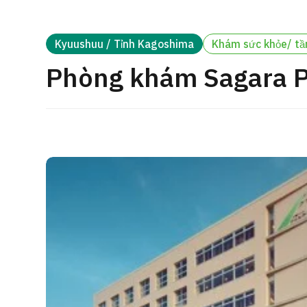
cách điều trị
Tìm kiếm y học thẩm mỹ
Kyuushuu / Tỉnh Kagoshima
Khám sức khỏe/ tầ
Tiếng Nhật
Tiếng Anh
Tiếng Trung Quốc
Tiế
Phòng khám Sagara Pe