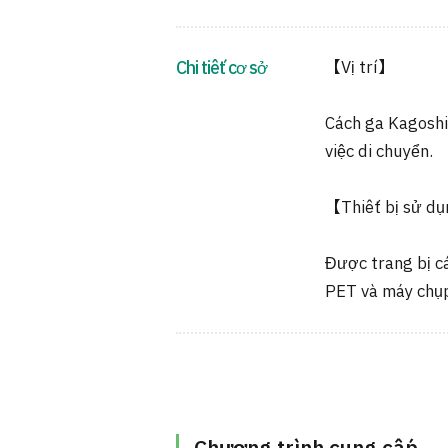
Chi tiết cơ sở
【Vị trí】
Cách ga Kagoshi
việc di chuyển.
【Thiết bị sử d
Được trang bị cá
PET và máy chụ