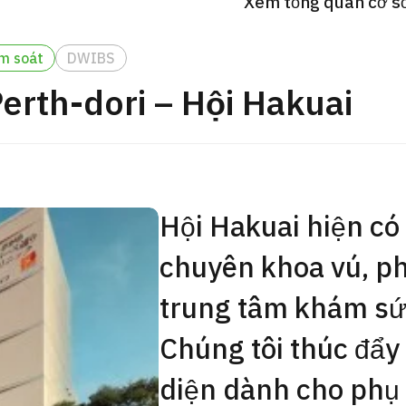
Xem tổng quan cơ sở 
Gói khám sức khỏe tổng
JMHC-A ＜bao gồm nội s
m soát
DWIBS
ng Việt
＞ – Dành cho nam giới
rth-dori – Hội Hakuai
tâm kiểm tra sức khỏe t
Tokyo Yaesu】
健診
健診
健診
Hội Hakuai hiện có 
2026.01.12
Liên hệ
chuyên khoa vú, ph
trung tâm khám sứ
Chúng tôi thúc đẩy
diện dành cho phụ