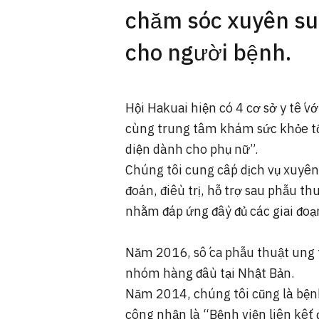
chăm sóc xuyên suố
cho người bệnh.
Hội Hakuai hiện có 4 cơ sở y tế v
cùng trung tâm khám sức khỏe tổ
diện dành cho phụ nữ”.
Chúng tôi cung cấp dịch vụ xuyê
đoán, điều trị, hỗ trợ sau phẫu t
nhằm đáp ứng đầy đủ các giai đoạ
Năm 2016, số ca phẫu thuật ung t
nhóm hàng đầu tại Nhật Bản.
Năm 2014, chúng tôi cũng là bệnh
công nhận là “Bệnh viện liên kết 