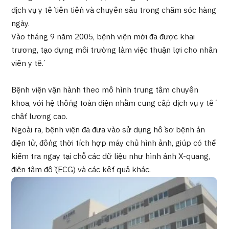
Chương trình
dịch vụ y tế tiên tiến và chuyên sâu trong chăm sóc hàng
Tìm theo bộ phận / bệnh
ngày.
Tìm theo xét nghiệm / phương pháp /
Vào tháng 9 năm 2005, bệnh viện mới đã được khai
cách điều trị
trương, tạo dựng môi trường làm việc thuận lợi cho nhân
Tìm kiếm y học thẩm mỹ
viên y tế.
Nội dung nổi bật
Bệnh viện vận hành theo mô hình trung tâm chuyên
Tin tức
khoa, với hệ thống toàn diện nhằm cung cấp dịch vụ y tế
chất lượng cao.
Ngoài ra, bệnh viện đã đưa vào sử dụng hồ sơ bệnh án
Dành cho cơ sở y tế
điện tử, đồng thời tích hợp máy chủ hình ảnh, giúp có thể
kiểm tra ngay tại chỗ các dữ liệu như hình ảnh X-quang,
Công ty vận hành
điện tâm đồ (ECG) và các kết quả khác.
Chính sách bảo vệ dữ liệu cá nhân
Hướng dẫn và chính sách của công ty