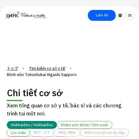
close
Trung tâm Du lịch Y tế & Sức khỏe Nhật Bản (JMHC)
Liên hệ
language
menu
PICK UP PROGRAM
Về Japan
Quy trình khám chữa
Tìm
Tìm theo
Tìm theo xét
Medical
bệnh
kiếm y
bộ phận
nghiệm / phương
học
/ bệnh
pháp /
cách điều trị
thẩm mỹ
トップ
Tìm kiếm cơ sở y tế
Bệnh viện Tokushukai Higashi Sapporo
Chi tiết cơ sở
Xem tổng quan cơ sở y tế, bác sĩ và các chương
trình tại một nơi.
Hokkaidou / Hokkaidou
Khám sức khỏe/ tầm soát
Gói dịch vụ ý kiến y tế thứ hai cho bệnh nhân quốc tế（Bệnh
Lọc máu
PET - CT
MRI/ MRA
Kiểm tra nội soi dạ dày
Đ
viện Đa khoa Shonan Kamakura）