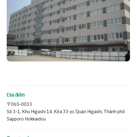
Quản trị JTB
Tiếng Nhật
Tiếng Anh
Tiếng Trung Quốc
Tiếng Việt
Liên hệ
Địa điểm
〒065-0033
Số 3-1, Khu Higashi 14, Kita 33-jō, Quận Higashi, Thành phố
Sapporo Hokkaidou