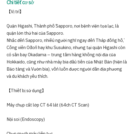
Chi tiết cơ sở
【Vị trí】
Quận Higashi, Thành phố Sapporo, nơi bệnh viện tọa lạc, là
quận lớn thứ hai của Sapporo.
Nhắc đến Sapporo, nhiều người nghĩ ngay đến Tháp đồng hồ,
Công viên Ōdōri hay khu Susukino, nhưng tại quận Higashi còn
có sân bay Okadama – trung tâm hàng không nội địa của
Hokkaido, cũng như nhà máy bia đầu tiên của Nhật Bản (hiện là
Bảo tàng và Vườn bia), vốn luôn được người dân địa phương
và du khách yêu thích.
【Thiết bị sử dụng】
Máy chụp cắt lớp CT 64 lát (64ch CT Scan)
Nội soi (Endoscopy)
Chụp mạch máu liên tục