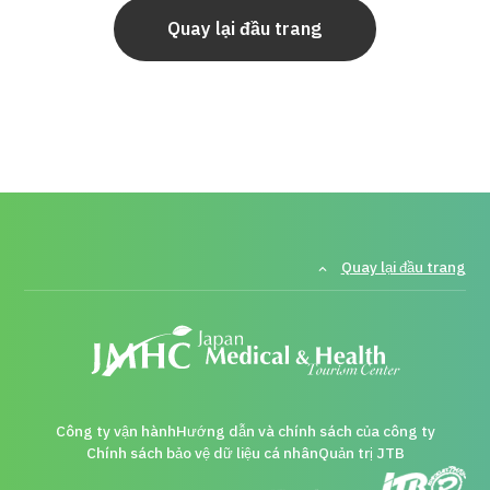
Quay lại đầu trang
Quay lại đầu trang
Công ty vận hành
Hướng dẫn và chính sách của công ty
Chính sách bảo vệ dữ liệu cá nhân
Quản trị JTB