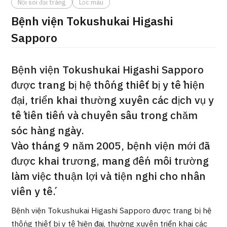
Nội soi đại tràng
Lọc máu
ng
治療
治療
Bệnh viện Tokushukai Higashi
Sapporo
2026.01.12
Bệnh viện Tokushukai Higashi Sapporo
được trang bị hệ thống thiết bị y tế hiện
đại, triển khai thường xuyên các dịch vụ y
tế tiên tiến và chuyên sâu trong chăm
TOP
sóc hàng ngày.
Vào tháng 9 năm 2005, bệnh viện mới đã
Giới thiệu
được khai trương, mang đến môi trường
làm việc thuận lợi và tiện nghi cho nhân
Bệnh nhân QT
viên y tế.
Về Japan Medical
Quy trình khám chữa bệnh
Bệnh viện Tokushukai Higashi Sapporo được trang bị hệ
thống thiết bị y tế hiện đại, thường xuyên triển khai các