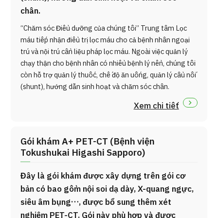
chân.
“Chăm sóc Điều dưỡng của chúng tôi” Trung tâm Lọc
máu tiếp nhận điều trị lọc máu cho cả bệnh nhân ngoại
trú và nội trú cần liệu pháp lọc máu. Ngoài việc quản lý
chạy thận cho bệnh nhân có nhiều bệnh lý nền, chúng tôi
còn hỗ trợ quản lý thuốc, chế độ ăn uống, quản lý cầu nối
(shunt), hướng dẫn sinh hoạt và chăm sóc chân.
Xem chi tiết
Gói khám A+ PET-CT (Bệnh viện
Tokushukai Higashi Sapporo)
Đây là gói khám được xây dựng trên gói cơ
bản có bao gồm nội soi dạ dày, X-quang ngực,
siêu âm bụng…, được bổ sung thêm xét
nghiệm PET-CT. Gói này phù hợp và được