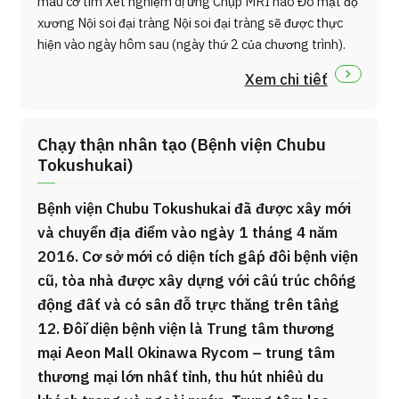
máu cơ tim Xét nghiệm dị ứng Chụp MRI não Đo mật độ
xương Nội soi đại tràng Nội soi đại tràng sẽ được thực
hiện vào ngày hôm sau (ngày thứ 2 của chương trình).
Xem chi tiết
Chạy thận nhân tạo (Bệnh viện Chubu
Tokushukai)
Bệnh viện Chubu Tokushukai đã được xây mới
và chuyển địa điểm vào ngày 1 tháng 4 năm
2016. Cơ sở mới có diện tích gấp đôi bệnh viện
cũ, tòa nhà được xây dựng với cấu trúc chống
động đất và có sân đỗ trực thăng trên tầng
12. Đối diện bệnh viện là Trung tâm thương
mại Aeon Mall Okinawa Rycom – trung tâm
thương mại lớn nhất tỉnh, thu hút nhiều du