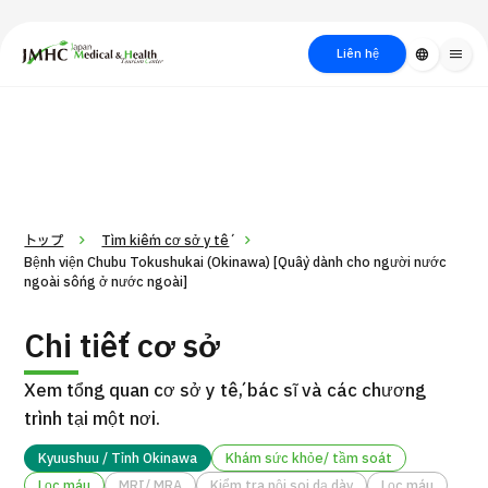
close
Trung tâm Du lịch Y tế & Sức khỏe Nhật Bản (JMHC)
Liên hệ
language
menu
PICK UP PROGRAM
Về Japan
Quy trình khám chữa
Tìm
Tìm theo
Tìm theo xét
Medical
bệnh
kiếm y
bộ phận
nghiệm / phương
học
/ bệnh
pháp /
cách điều trị
thẩm mỹ
トップ
Tìm kiếm cơ sở y tế
Bệnh viện Chubu Tokushukai (Okinawa) [Quầy dành cho người nước
ngoài sống ở nước ngoài]
Chi tiết cơ sở
Xem tổng quan cơ sở y tế, bác sĩ và các chương
trình tại một nơi.
Gói dịch vụ ý kiến y tế thứ hai cho bệnh nhân quốc tế（Bệnh
Kyuushuu / Tỉnh Okinawa
Khám sức khỏe/ tầm soát
Đ
viện Đa khoa Shonan Kamakura）
Lọc máu
MRI/ MRA
Kiểm tra nội soi dạ dày
Lọc máu