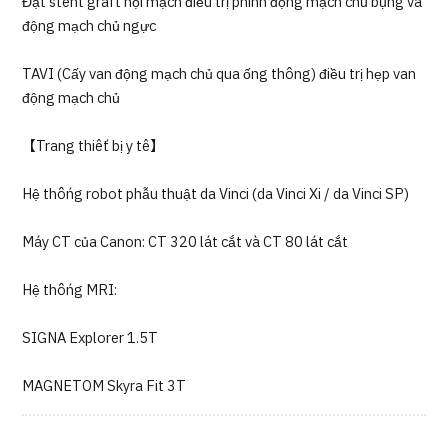
Đặt stent graft nội mạch điều trị phình động mạch chủ bụng và
động mạch chủ ngực
TAVI (Cấy van động mạch chủ qua ống thông) điều trị hẹp van
động mạch chủ
【Trang thiết bị y tế】
Hệ thống robot phẫu thuật da Vinci (da Vinci Xi / da Vinci SP)
Máy CT của Canon: CT 320 lát cắt và CT 80 lát cắt
Hệ thống MRI:
SIGNA Explorer 1.5T
MAGNETOM Skyra Fit 3T