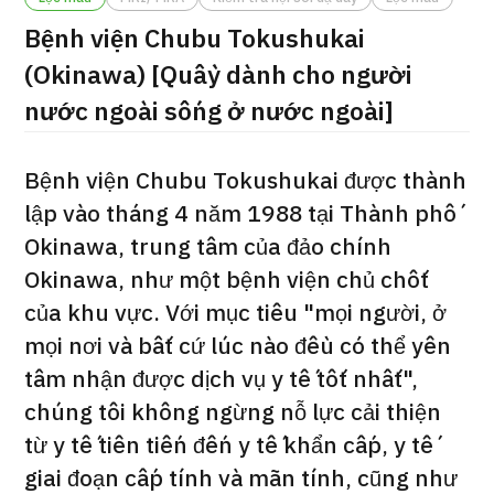
ng
Bệnh viện Chubu Tokushukai
治療
治療
(Okinawa) [Quầy dành cho người
2026.01.12
nước ngoài sống ở nước ngoài]
Bệnh viện Chubu Tokushukai được thành
lập vào tháng 4 năm 1988 tại Thành phố
Okinawa, trung tâm của đảo chính
Okinawa, như một bệnh viện chủ chốt
TOP
của khu vực. Với mục tiêu "mọi người, ở
Giới thiệu
mọi nơi và bất cứ lúc nào đều có thể yên
tâm nhận được dịch vụ y tế tốt nhất",
Bệnh nhân QT
chúng tôi không ngừng nỗ lực cải thiện
Về Japan Medical
từ y tế tiên tiến đến y tế khẩn cấp, y tế
Quy trình khám chữa bệnh
giai đoạn cấp tính và mãn tính, cũng như