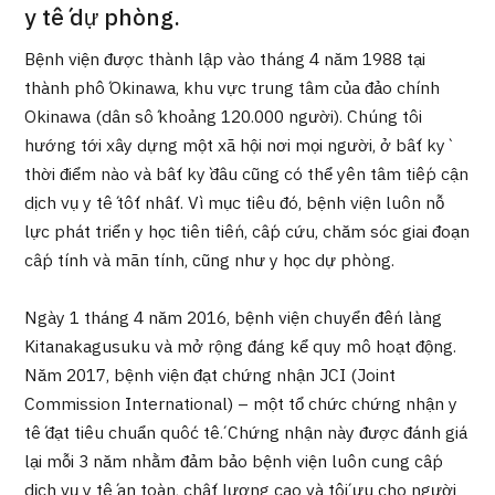
Chương trình
y tế dự phòng.
Tìm theo bộ phận / bệnh
Bệnh viện được thành lập vào tháng 4 năm 1988 tại
Tìm theo xét nghiệm / phương pháp /
thành phố Okinawa, khu vực trung tâm của đảo chính
cách điều trị
Tìm kiếm y học thẩm mỹ
Okinawa (dân số khoảng 120.000 người). Chúng tôi
hướng tới xây dựng một xã hội nơi mọi người, ở bất kỳ
Nội dung nổi bật
thời điểm nào và bất kỳ đâu cũng có thể yên tâm tiếp cận
dịch vụ y tế tốt nhất. Vì mục tiêu đó, bệnh viện luôn nỗ
Tin tức
lực phát triển y học tiên tiến, cấp cứu, chăm sóc giai đoạn
cấp tính và mãn tính, cũng như y học dự phòng.
Dành cho cơ sở y tế
Ngày 1 tháng 4 năm 2016, bệnh viện chuyển đến làng
Công ty vận hành
Kitanakagusuku và mở rộng đáng kể quy mô hoạt động.
Năm 2017, bệnh viện đạt chứng nhận JCI (Joint
Chính sách bảo vệ dữ liệu cá nhân
Commission International) – một tổ chức chứng nhận y
tế đạt tiêu chuẩn quốc tế. Chứng nhận này được đánh giá
Hướng dẫn và chính sách của công ty
lại mỗi 3 năm nhằm đảm bảo bệnh viện luôn cung cấp
dịch vụ y tế an toàn, chất lượng cao và tối ưu cho người