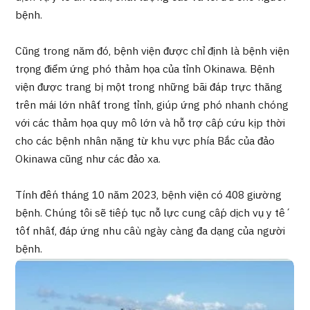
Quản trị JTB
bệnh.
Tiếng Nhật
Tiếng Anh
Tiếng Trung Quốc
Cũng trong năm đó, bệnh viện được chỉ định là bệnh viện
Tiếng Việt
trọng điểm ứng phó thảm họa của tỉnh Okinawa. Bệnh
viện được trang bị một trong những bãi đáp trực thăng
trên mái lớn nhất trong tỉnh, giúp ứng phó nhanh chóng
với các thảm họa quy mô lớn và hỗ trợ cấp cứu kịp thời
Liên hệ
cho các bệnh nhân nặng từ khu vực phía Bắc của đảo
Okinawa cũng như các đảo xa.
Tính đến tháng 10 năm 2023, bệnh viện có 408 giường
bệnh. Chúng tôi sẽ tiếp tục nỗ lực cung cấp dịch vụ y tế
tốt nhất, đáp ứng nhu cầu ngày càng đa dạng của người
bệnh.