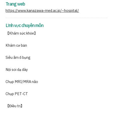
Trang web
https://www.kanazawa-med.ac.jp/~hospital/
Lĩnh vực chuyên môn
【Khám sức khỏe】
Khám cơ bản
Siêu âm ổ bụng
Nội soi dạ dày
Chụp MRI/MRA não
Chụp PET-CT
【Điều trị】