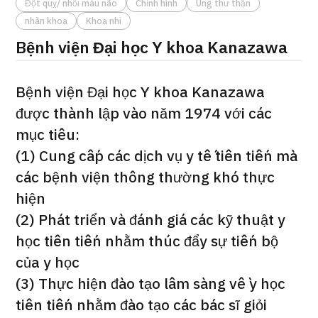
Đột quỵ/ nhồi máu não
Chỉnh hình
Ung thư thận
ng
nhãn khoa
Khoa nhi
治療
治療
Bệnh viện Đại học Y khoa Kanazawa
2026.01.12
Bệnh viện Đại học Y khoa Kanazawa
được thành lập vào năm 1974 với các
mục tiêu:
(1) Cung cấp các dịch vụ y tế tiên tiến mà
các bệnh viện thông thường khó thực
TOP
hiện
Giới thiệu
(2) Phát triển và đánh giá các kỹ thuật y
học tiên tiến nhằm thúc đẩy sự tiến bộ
Bệnh nhân QT
của y học
Về Japan Medical
(3) Thực hiện đào tạo lâm sàng về y học
Quy trình khám chữa bệnh
tiên tiến nhằm đào tạo các bác sĩ giỏi