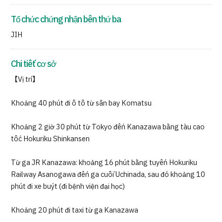
Tổ chức chứng nhận bên thứ ba
JIH
Chi tiết cơ sở
【Vị trí】
Khoảng 40 phút đi ô tô từ sân bay Komatsu
Khoảng 2 giờ 30 phút từ Tokyo đến Kanazawa bằng tàu cao
tốc Hokuriku Shinkansen
Từ ga JR Kanazawa: khoảng 16 phút bằng tuyến Hokuriku
Railway Asanogawa đến ga cuối Uchinada, sau đó khoảng 10
phút đi xe buýt (đi bệnh viện đại học)
Khoảng 20 phút đi taxi từ ga Kanazawa