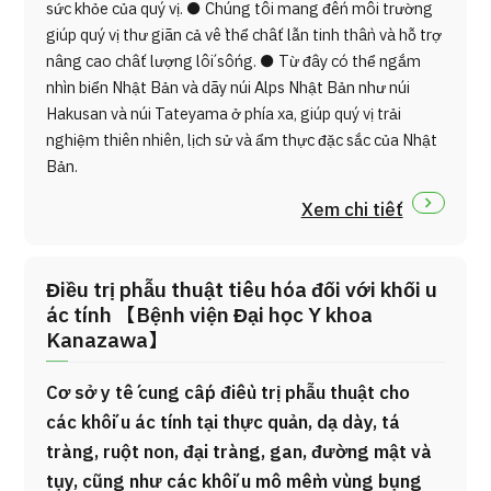
sức khỏe của quý vị. ● Chúng tôi mang đến môi trường
giúp quý vị thư giãn cả về thể chất lẫn tinh thần và hỗ trợ
nâng cao chất lượng lối sống. ● Từ đây có thể ngắm
nhìn biển Nhật Bản và dãy núi Alps Nhật Bản như núi
Hakusan và núi Tateyama ở phía xa, giúp quý vị trải
nghiệm thiên nhiên, lịch sử và ẩm thực đặc sắc của Nhật
Bản.
Xem chi tiết
Điều trị phẫu thuật tiêu hóa đối với khối u
ác tính 【Bệnh viện Đại học Y khoa
Kanazawa】
Cơ sở y tế cung cấp điều trị phẫu thuật cho
các khối u ác tính tại thực quản, dạ dày, tá
tràng, ruột non, đại tràng, gan, đường mật và
tụy, cũng như các khối u mô mềm vùng bụng