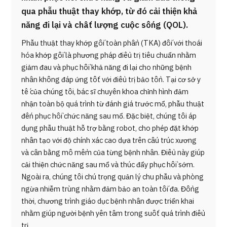
qua phẫu thuật thay khớp, từ đó cải thiện khả
năng đi lại và chất lượng cuộc sống (QOL).
Phẫu thuật thay khớp gối toàn phần (TKA) đối với thoái
hóa khớp gối là phương pháp điều trị tiêu chuẩn nhằm
giảm đau và phục hồi khả năng đi lại cho những bệnh
nhân không đáp ứng tốt với điều trị bảo tồn. Tại cơ sở y
tế của chúng tôi, bác sĩ chuyên khoa chỉnh hình đảm
nhận toàn bộ quá trình từ đánh giá trước mổ, phẫu thuật
đến phục hồi chức năng sau mổ. Đặc biệt, chúng tôi áp
dụng phẫu thuật hỗ trợ bằng robot, cho phép đặt khớp
nhân tạo với độ chính xác cao dựa trên cấu trúc xương
và cân bằng mô mềm của từng bệnh nhân. Điều này giúp
cải thiện chức năng sau mổ và thúc đẩy phục hồi sớm.
Ngoài ra, chúng tôi chú trọng quản lý chu phẫu và phòng
ngừa nhiễm trùng nhằm đảm bảo an toàn tối đa. Đồng
thời, chương trình giáo dục bệnh nhân được triển khai
nhằm giúp người bệnh yên tâm trong suốt quá trình điều
trị.