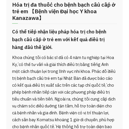
Hóa trị đa thuốc cho bệnh bạch cầu cấp ở
trẻ em 【Bệnh viện Đại học Y khoa
Kanazawa】
Có thể tiếp nhận liệu pháp hóa trị cho bệnh
bạch cầu cấp ở trẻ em với kết quả điều trị
hàng đầu thế giới.
Khoa chúng tôi có bác sĩ đã có 4 năm tu nghiệp tại Hoa
Kỳ, có thể tư vấn và giải thích điều trị bằng tiếng Anh
một cách thuận lợi trong lĩnh vực nhi khoa. Phác đồ điều
trị bệnh bạch cầu trẻ em tại Nhật Bản đã được báo cáo
có kết quả điều trị xuất sắc trên các tạp chí quốc tế, cho
phép bệnh nhân tiếp cận với các phương pháp điều trị
tiêu chuẩn và tiên tiến. Ngoài ra, chúng tôi cung cấp dịch
vụ chăm sóc điều dưỡng tận tâm, hỗ trợ toàn diện cho
cả bệnh nhân và gia đình. Bệnh viện có vị trí thuận lợi,
cách sân bay Komatsu khoảng 1 giờ di chuyển, phù hợp
cho bệnh nhân quốc tế. Hệ thống hỗ trợ toàn diện bao