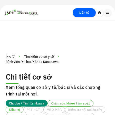
close
Trung tâm Du lịch Y tế & Sức khỏe Nhật Bản (JMHC)
Liên hệ
language
menu
PICK UP PROGRAM
Về Japan
Quy trình khám chữa
Tìm
Tìm theo
Tìm theo xét
Medical
bệnh
kiếm y
bộ phận
nghiệm / phương
học
/ bệnh
pháp /
cách điều trị
thẩm mỹ
トップ
Tìm kiếm cơ sở y tế
Bệnh viện Đại học Y khoa Kanazawa
Chi tiết cơ sở
Xem tổng quan cơ sở y tế, bác sĩ và các chương
trình tại một nơi.
Chuubu / Tỉnh Ishikawa
Khám sức khỏe/ tầm soát
Gói dịch vụ ý kiến y tế thứ hai cho bệnh nhân quốc tế（Bệnh
Điều trị
PET - CT
MRI/ MRA
Kiểm tra nội soi dạ dày
Đ
viện Đa khoa Shonan Kamakura）