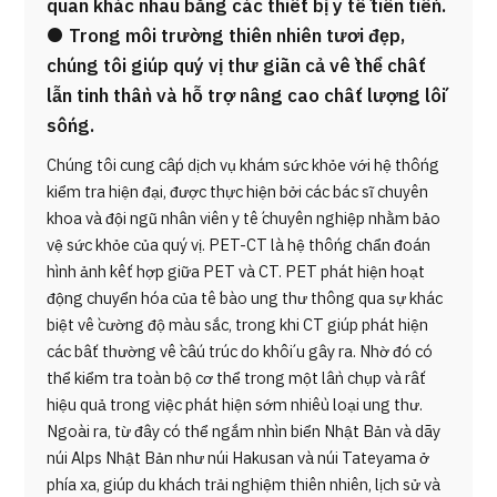
quan khác nhau bằng các thiết bị y tế tiên tiến.
● Trong môi trường thiên nhiên tươi đẹp,
chúng tôi giúp quý vị thư giãn cả về thể chất
lẫn tinh thần và hỗ trợ nâng cao chất lượng lối
sống.
Chúng tôi cung cấp dịch vụ khám sức khỏe với hệ thống
kiểm tra hiện đại, được thực hiện bởi các bác sĩ chuyên
khoa và đội ngũ nhân viên y tế chuyên nghiệp nhằm bảo
vệ sức khỏe của quý vị. PET-CT là hệ thống chẩn đoán
hình ảnh kết hợp giữa PET và CT. PET phát hiện hoạt
động chuyển hóa của tế bào ung thư thông qua sự khác
biệt về cường độ màu sắc, trong khi CT giúp phát hiện
các bất thường về cấu trúc do khối u gây ra. Nhờ đó có
thể kiểm tra toàn bộ cơ thể trong một lần chụp và rất
hiệu quả trong việc phát hiện sớm nhiều loại ung thư.
Ngoài ra, từ đây có thể ngắm nhìn biển Nhật Bản và dãy
núi Alps Nhật Bản như núi Hakusan và núi Tateyama ở
phía xa, giúp du khách trải nghiệm thiên nhiên, lịch sử và