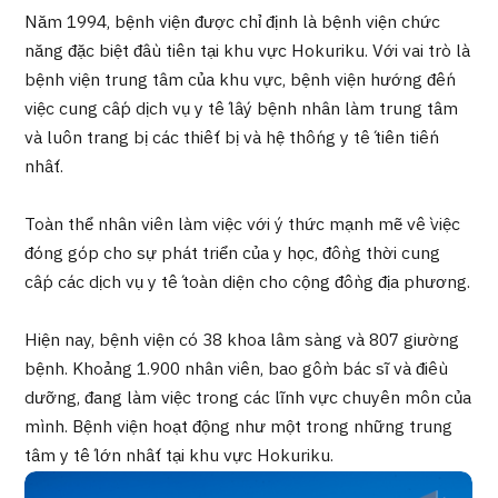
Chương trình
Năm 1994, bệnh viện được chỉ định là bệnh viện chức
Tìm theo bộ phận / bệnh
năng đặc biệt đầu tiên tại khu vực Hokuriku. Với vai trò là
Tìm theo xét nghiệm / phương pháp /
bệnh viện trung tâm của khu vực, bệnh viện hướng đến
cách điều trị
việc cung cấp dịch vụ y tế lấy bệnh nhân làm trung tâm
Tìm kiếm y học thẩm mỹ
và luôn trang bị các thiết bị và hệ thống y tế tiên tiến
Nội dung nổi bật
nhất.
Tin tức
Toàn thể nhân viên làm việc với ý thức mạnh mẽ về việc
đóng góp cho sự phát triển của y học, đồng thời cung
cấp các dịch vụ y tế toàn diện cho cộng đồng địa phương.
Dành cho cơ sở y tế
Hiện nay, bệnh viện có 38 khoa lâm sàng và 807 giường
Công ty vận hành
bệnh. Khoảng 1.900 nhân viên, bao gồm bác sĩ và điều
dưỡng, đang làm việc trong các lĩnh vực chuyên môn của
Chính sách bảo vệ dữ liệu cá nhân
mình. Bệnh viện hoạt động như một trong những trung
tâm y tế lớn nhất tại khu vực Hokuriku.
Hướng dẫn và chính sách của công ty