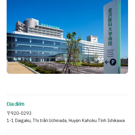
Quản trị JTB
Tiếng Nhật
Tiếng Anh
Tiếng Trung Quốc
Tiếng Việt
Liên hệ
Địa điểm
〒920-0293
1-1 Daigaku, Thị trấn Uchinada, Huyện Kahoku Tỉnh Ishikawa