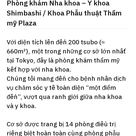
Phòng khám Nha khoa – Y khoa
ng
治療
治療
Shimbashi / Khoa Phẫu thuật Thẩm
mỹ Plaza
2026.01.12
Với diện tích lên đến 200 tsubo (≈
660m²), một trong những cơ sở lớn nhất
tại Tokyo, đây là phòng khám thẩm mỹ
kết hợp với nha khoa.
TOP
Chúng tôi mang đến cho bệnh nhân dịch
vụ chăm sóc y tế toàn diện “một điểm
Giới thiệu
đến”, vượt qua ranh giới giữa nha khoa
và y khoa.
Bệnh nhân QT
Về Japan Medical
Cơ sở được trang bị 14 phòng điều trị
Quy trình khám chữa bệnh
riêng biệt hoàn toàn cùng phòng phẫu