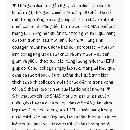
▼ Thời gian điều trị ngắn Ngay cả khi điều trị toàn bộ
khuôn mặt, thời gian chiếu chỉ khoảng 30 phút. Đây là
một trong những phương pháp cải thiện chảy xệ nhanh
nhất, có thể tác động đến tận lớp cân cơ SMAS. Kết quả
mang lại đường nét khuôn mặt thon gọn, hiệu quả nâng
cơ toàn diện chỉ sau một lần điều trị. ▼ Tăng sinh
collagen mạnh mẽ Các tế bào sợi (fibroblast) – nơi sản
sinh collagen giúp da săn chắc và ẩm mượt – sẽ dần
giảm và yếu đi theo tuổi tác. Năng lượng nhiệt từ HIFU
giúp co rút sợi collagen ngay lập tức, mang lại hiệu quả
căng da tức thì sau điều trị. Đồng thời, quá trình kích
thích sản sinh collagen mới tiếp tục diễn ra trong vòng
tối đa 6 tháng, tạo ra hiệu quả lâu dài và bền vững. ▼
Siết chặt lớp cân cơ SMAS Một trong những nguyên
nhân gây chảy xệ da là do lớp cân cơ SMAS (nằm giữa
lớp mỡ và lớp cơ) bị lỏng lẻo. HIFU truyền năng lượng
nhiệt chính xác vào vùng này, tạo ra tổn thương nhiệt có
kiểm soát, giúp lớp cân cơ co rút và săn chắc ngay lập