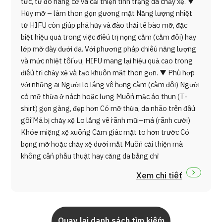
tức, từ đó nâng cơ và cải thiện tình trạng da chảy xệ. ▼
Hủy mỡ – làm thon gọn gương mặt Năng lượng nhiệt
từ HIFU còn giúp phá hủy và đào thải tế bào mỡ, đặc
biệt hiệu quả trong việc điều trị nọng cằm (cằm đôi) hay
lớp mỡ dày dưới da. Với phương pháp chiếu năng lượng
và mức nhiệt tối ưu, HIFU mang lại hiệu quả cao trong
điều trị chảy xệ và tạo khuôn mặt thon gọn. ▼ Phù hợp
với những ai Người lo lắng về nọng cằm (cằm đôi) Người
có mỡ thừa ở nách hoặc lưng Muốn mặc áo thun (T-
shirt) gọn gàng, đẹp hơn Có mỡ thừa, da nhão trên đầu
gối Má bị chảy xệ Lo lắng về rãnh mũi–má (rãnh cười)
Khóe miệng xệ xuống Cảm giác mặt to hơn trước Có
bọng mỡ hoặc chảy xệ dưới mắt Muốn cải thiện mà
không cần phẫu thuật hay căng da bằng chỉ
Xem chi tiết
Quay lại danh sách tìm kiếm