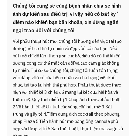
Chúng tôi cũng sẽ cùng bệnh nhân chia sẻ hình
ảnh dự kiến sau điều trị, vì vậy nếu có bất kỳ
điểm nào khiến bạn băn khoăn, xin đừng ngần
ngại trao đổi với chúng tôi.
Với phẫu thuật hút mỡ, chúng tôi hướng đến việc tái tạo
đường nét cơ thể tự nhiên và đẹp vốn có của bạn. Nếu
hút mỡ chỉ để làm thon gọn cục bộ, điều đó có thể khiến
đường cong cơ thể mất cân đối và tạo cảm giác không
tự nhiên. Tại cơ sở chúng tôi, chúng tôi luôn tôn trọng
vóc dáng vốn có của bệnh nhân và chú trọng việc khôi
phục, tái tạo lại hình thể phù hợp. Phẫu thuật được thực
hiện với thiết kế 3 chiều để mang lại kết quả hài hòa và
thẩm mỹ. Quy trình điều trị 1.Chụp ảnh trước phẫu thuật
2.Vẽ bản thiết kế chi tiết các vùng cần hút mỡ 3.Sát
trùng và gây tê 4.Tiêm dung dịch cocktail theo phương
pháp Plaza 5.Tiến hành hút mỡ bằng ống cannula phù
hợp với từng vị trí 6.Sau thủ thuật, thực hiện massage và