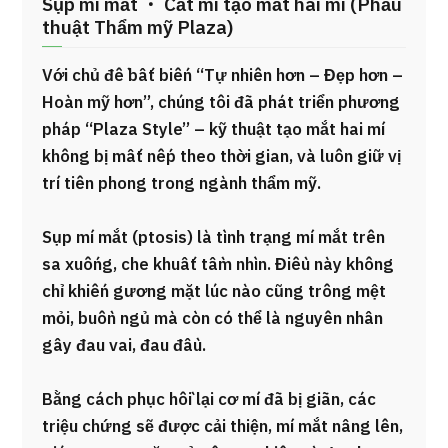
Sụp mí mắt ・ Cắt mí tạo mắt hai mí (Phẫu
thuật Thẩm mỹ Plaza)
Với chủ đề bất biến “Tự nhiên hơn – Đẹp hơn –
Hoàn mỹ hơn”, chúng tôi đã phát triển phương
pháp “Plaza Style” – kỹ thuật tạo mắt hai mí
không bị mất nếp theo thời gian, và luôn giữ vị
trí tiên phong trong ngành thẩm mỹ.
Sụp mí mắt (ptosis) là tình trạng mí mắt trên
sa xuống, che khuất tầm nhìn. Điều này không
chỉ khiến gương mặt lúc nào cũng trông mệt
mỏi, buồn ngủ mà còn có thể là nguyên nhân
gây đau vai, đau đầu.
Bằng cách phục hồi lại cơ mí đã bị giãn, các
triệu chứng sẽ được cải thiện, mí mắt nâng lên,