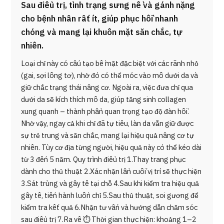
Sau điều trị, tình trạng sưng nề và gánh nặng
cho bệnh nhân rất ít, giúp phục hồi nhanh
chóng và mang lại khuôn mặt săn chắc, tự
nhiên.
Loại chỉ này có cấu tạo bề mặt đặc biệt với các rãnh nhỏ
(gai, sợi lông tơ), nhờ đó có thể móc vào mô dưới da và
giữ chắc trạng thái nâng cơ. Ngoài ra, việc đưa chỉ qua
dưới da sẽ kích thích mô da, giúp tăng sinh collagen
xung quanh – thành phần quan trọng tạo độ đàn hồi.
Nhờ vậy, ngay cả khi chỉ đã tự tiêu, làn da vẫn giữ được
sự trẻ trung và săn chắc, mang lại hiệu quả nâng cơ tự
nhiên. Tùy cơ địa từng người, hiệu quả này có thể kéo dài
từ 3 đến 5 năm. Quy trình điều trị 1.Thay trang phục
dành cho thủ thuật 2.Xác nhận lần cuối vị trí sẽ thực hiện
3.Sát trùng và gây tê tại chỗ 4.Sau khi kiểm tra hiệu quả
gây tê, tiến hành luồn chỉ 5.Sau thủ thuật, soi gương để
kiểm tra kết quả 6.Nhận tư vấn và hướng dẫn chăm sóc
sau điều trị 7.Ra về ⏱ Thời gian thực hiện: khoảng 1–2