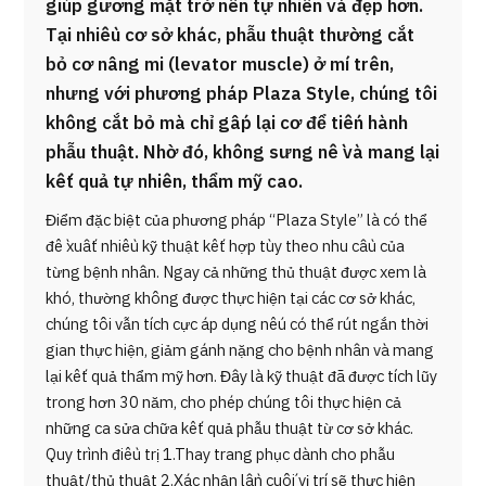
giúp gương mặt trở nên tự nhiên và đẹp hơn.
Tại nhiều cơ sở khác, phẫu thuật thường cắt
bỏ cơ nâng mi (levator muscle) ở mí trên,
nhưng với phương pháp Plaza Style, chúng tôi
không cắt bỏ mà chỉ gấp lại cơ để tiến hành
phẫu thuật. Nhờ đó, không sưng nề và mang lại
kết quả tự nhiên, thẩm mỹ cao.
Điểm đặc biệt của phương pháp “Plaza Style” là có thể
đề xuất nhiều kỹ thuật kết hợp tùy theo nhu cầu của
từng bệnh nhân. Ngay cả những thủ thuật được xem là
khó, thường không được thực hiện tại các cơ sở khác,
chúng tôi vẫn tích cực áp dụng nếu có thể rút ngắn thời
gian thực hiện, giảm gánh nặng cho bệnh nhân và mang
lại kết quả thẩm mỹ hơn. Đây là kỹ thuật đã được tích lũy
trong hơn 30 năm, cho phép chúng tôi thực hiện cả
những ca sửa chữa kết quả phẫu thuật từ cơ sở khác.
Quy trình điều trị 1.Thay trang phục dành cho phẫu
thuật/thủ thuật 2.Xác nhận lần cuối vị trí sẽ thực hiện