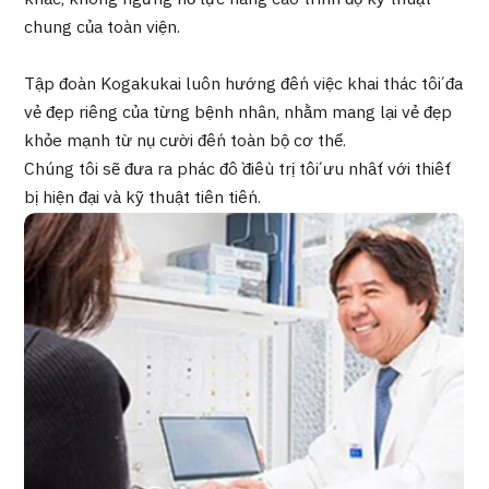
Quản trị JTB
chung của toàn viện.
Tiếng Nhật
Tiếng Anh
Tiếng Trung Quốc
Tập đoàn Kogakukai luôn hướng đến việc khai thác tối đa
Tiếng Việt
vẻ đẹp riêng của từng bệnh nhân, nhằm mang lại vẻ đẹp
khỏe mạnh từ nụ cười đến toàn bộ cơ thể.
Chúng tôi sẽ đưa ra phác đồ điều trị tối ưu nhất với thiết
bị hiện đại và kỹ thuật tiên tiến.
Liên hệ