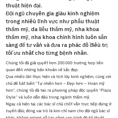
Chương trình
thuật hiện đại.
Tìm theo bộ phận / bệnh
Đội ngũ chuyên gia giàu kinh nghiệm
Tìm theo xét nghiệm / phương pháp /
trong nhiều lĩnh vực như phẫu thuật
cách điều trị
Tìm kiếm y học thẩm mỹ
thẩm mỹ, da liễu thẩm mỹ, nha khoa
thẩm mỹ, nha khoa chỉnh hình luôn sẵn
Nội dung nổi bật
sàng để tư vấn và đưa ra phác đồ điều trị
tối ưu nhất cho từng bệnh nhân.
Tin tức
Chúng tôi đã giải quyết hơn 200.000 trường hợp liên
Dành cho cơ sở y tế
quan đến những băn khoăn về sắc đẹp.
Qua nhiều lần thực hiện và tích lũy kinh nghiệm, cùng với
Công ty vận hành
chủ đề bất biến “Tự nhiên hơn – Đẹp hơn – Hoàn mỹ
hơn”, chúng tôi đã tạo ra phương pháp độc quyền “Plaza
Chính sách bảo vệ dữ liệu cá nhân
Style” và luôn dẫn đầu trong ngành thẩm mỹ.
Ngay cả hiện tại, các bác sĩ chủ chốt vẫn trực tiếp đứng ở
Hướng dẫn và chính sách của công ty
tuyến đầu, đóng vai trò là kim chỉ nam cho đội ngũ bác sĩ
khác, không ngừng nỗ lực nâng cao trình độ kỹ thuật