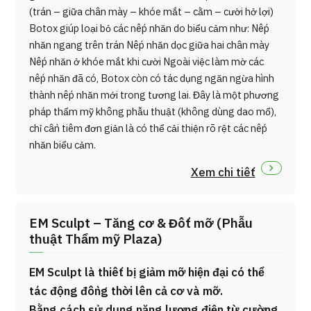
(trán – giữa chân mày – khóe mắt – cằm – cười hở lợi)
Botox giúp loại bỏ các nếp nhăn do biểu cảm như: Nếp
nhăn ngang trên trán Nếp nhăn dọc giữa hai chân mày
Nếp nhăn ở khóe mắt khi cười Ngoài việc làm mờ các
nếp nhăn đã có, Botox còn có tác dụng ngăn ngừa hình
thành nếp nhăn mới trong tương lai. Đây là một phương
pháp thẩm mỹ không phẫu thuật (không dùng dao mổ),
chỉ cần tiêm đơn giản là có thể cải thiện rõ rệt các nếp
nhăn biểu cảm.
Xem chi tiết
EM Sculpt – Tăng cơ & Đốt mỡ (Phẫu
thuật Thẩm mỹ Plaza)
EM Sculpt là thiết bị giảm mỡ hiện đại có thể
tác động đồng thời lên cả cơ và mỡ.
Bằng cách sử dụng năng lượng điện từ cường