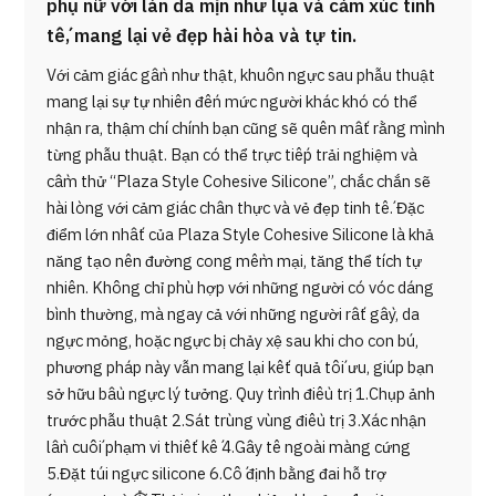
phụ nữ với làn da mịn như lụa và cảm xúc tinh
tế, mang lại vẻ đẹp hài hòa và tự tin.
Với cảm giác gần như thật, khuôn ngực sau phẫu thuật
mang lại sự tự nhiên đến mức người khác khó có thể
nhận ra, thậm chí chính bạn cũng sẽ quên mất rằng mình
từng phẫu thuật. Bạn có thể trực tiếp trải nghiệm và
cầm thử “Plaza Style Cohesive Silicone”, chắc chắn sẽ
hài lòng với cảm giác chân thực và vẻ đẹp tinh tế. Đặc
điểm lớn nhất của Plaza Style Cohesive Silicone là khả
năng tạo nên đường cong mềm mại, tăng thể tích tự
nhiên. Không chỉ phù hợp với những người có vóc dáng
bình thường, mà ngay cả với những người rất gầy, da
ngực mỏng, hoặc ngực bị chảy xệ sau khi cho con bú,
phương pháp này vẫn mang lại kết quả tối ưu, giúp bạn
sở hữu bầu ngực lý tưởng. Quy trình điều trị 1.Chụp ảnh
trước phẫu thuật 2.Sát trùng vùng điều trị 3.Xác nhận
lần cuối phạm vi thiết kế 4.Gây tê ngoài màng cứng
5.Đặt túi ngực silicone 6.Cố định bằng đai hỗ trợ