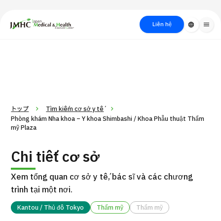
close
Trung tâm Du lịch Y tế & Sức khỏe Nhật Bản (JMHC)
Liên hệ
language
menu
PICK UP PROGRAM
Về Japan
Quy trình khám chữa
Tìm
Tìm theo
Tìm theo xét
Medical
bệnh
kiếm y
bộ phận
nghiệm / phương
học
/ bệnh
pháp /
cách điều trị
thẩm mỹ
トップ
Tìm kiếm cơ sở y tế
Phòng khám Nha khoa – Y khoa Shimbashi / Khoa Phẫu thuật Thẩm
mỹ Plaza
Chi tiết cơ sở
Xem tổng quan cơ sở y tế, bác sĩ và các chương
trình tại một nơi.
Gói dịch vụ ý kiến y tế thứ hai cho bệnh nhân quốc tế（Bệnh
Kantou / Thủ đô Tokyo
Thẩm mỹ
Thẩm mỹ
Đ
viện Đa khoa Shonan Kamakura）