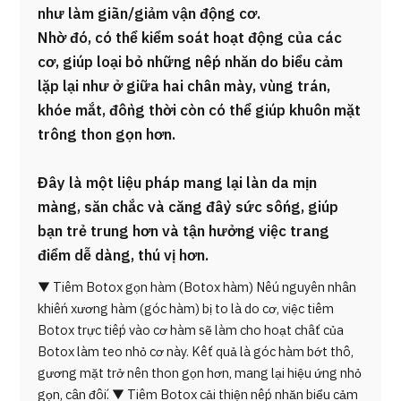
như làm giãn/giảm vận động cơ.
Nhờ đó, có thể kiểm soát hoạt động của các
cơ, giúp loại bỏ những nếp nhăn do biểu cảm
lặp lại như ở giữa hai chân mày, vùng trán,
khóe mắt, đồng thời còn có thể giúp khuôn mặt
trông thon gọn hơn.
Đây là một liệu pháp mang lại làn da mịn
màng, săn chắc và căng đầy sức sống, giúp
bạn trẻ trung hơn và tận hưởng việc trang
điểm dễ dàng, thú vị hơn.
▼ Tiêm Botox gọn hàm (Botox hàm) Nếu nguyên nhân
khiến xương hàm (góc hàm) bị to là do cơ, việc tiêm
Botox trực tiếp vào cơ hàm sẽ làm cho hoạt chất của
Botox làm teo nhỏ cơ này. Kết quả là góc hàm bớt thô,
gương mặt trở nên thon gọn hơn, mang lại hiệu ứng nhỏ
gọn, cân đối. ▼ Tiêm Botox cải thiện nếp nhăn biểu cảm