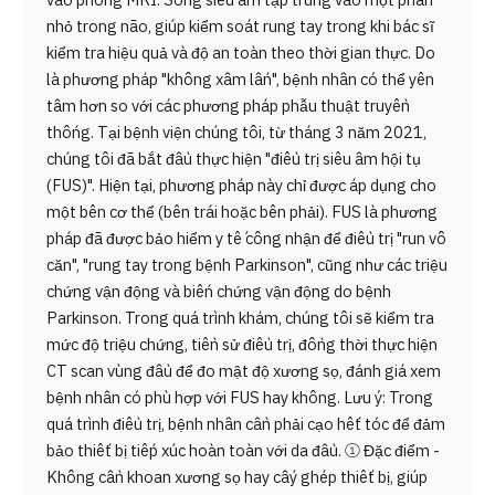
vào phòng MRI. Sóng siêu âm tập trung vào một phần
nhỏ trong não, giúp kiểm soát rung tay trong khi bác sĩ
kiểm tra hiệu quả và độ an toàn theo thời gian thực. Do
là phương pháp "không xâm lấn", bệnh nhân có thể yên
tâm hơn so với các phương pháp phẫu thuật truyền
thống. Tại bệnh viện chúng tôi, từ tháng 3 năm 2021,
chúng tôi đã bắt đầu thực hiện "điều trị siêu âm hội tụ
(FUS)". Hiện tại, phương pháp này chỉ được áp dụng cho
một bên cơ thể (bên trái hoặc bên phải). FUS là phương
pháp đã được bảo hiểm y tế công nhận để điều trị "run vô
căn", "rung tay trong bệnh Parkinson", cũng như các triệu
chứng vận động và biến chứng vận động do bệnh
Parkinson. Trong quá trình khám, chúng tôi sẽ kiểm tra
mức độ triệu chứng, tiền sử điều trị, đồng thời thực hiện
CT scan vùng đầu để đo mật độ xương sọ, đánh giá xem
bệnh nhân có phù hợp với FUS hay không. Lưu ý: Trong
quá trình điều trị, bệnh nhân cần phải cạo hết tóc để đảm
bảo thiết bị tiếp xúc hoàn toàn với da đầu. ① Đặc điểm -
Không cần khoan xương sọ hay cấy ghép thiết bị, giúp