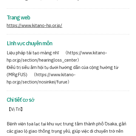
Trang web
https://www.kitano-hp.or.jp/
Lĩnh vực chuyên môn
Liệu pháp tái tạo màng nhĩ （https://www.kitano-
hp.or.jp/section/hearingloss_center）
Điều trị siêu âm hội tụ dưới hướng dẫn của cộng hưởng từ
(MRgFUS) （https://www.kitano-
hp.or.jp/section/nosinkei/furue）
Chi tiết cơ sở
【Vị Trí】
Bệnh viện tọa lạc tại khu vực trung tâm thành phố Osaka, gần
các giao lộ giao thông trọng yếu, giúp việc di chuyển trở nên