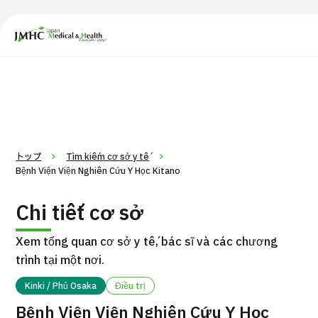
Trung tâm Du lịch Y tế & Sức khỏe Nhật Bản (JMHC)
PICK UP PROGRAM
T
トップ
Tìm kiếm cơ sở y tế
Bệnh Viện Viện Nghiên Cứu Y Học Kitano
Chi tiết cơ sở
Xem tổng quan cơ sở y tế, bác sĩ và các chương
trình tại một nơi.
Kinki / Phủ Osaka
Điều trị
Bệnh Viện Viện Nghiên Cứu Y Học