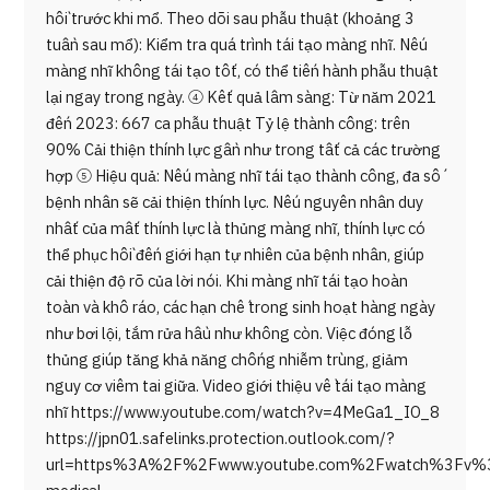
hồi trước khi mổ. Theo dõi sau phẫu thuật (khoảng 3
tuần sau mổ): Kiểm tra quá trình tái tạo màng nhĩ. Nếu
màng nhĩ không tái tạo tốt, có thể tiến hành phẫu thuật
lại ngay trong ngày. ④ Kết quả lâm sàng: Từ năm 2021
đến 2023: 667 ca phẫu thuật Tỷ lệ thành công: trên
90% Cải thiện thính lực gần như trong tất cả các trường
hợp ⑤ Hiệu quả: Nếu màng nhĩ tái tạo thành công, đa số
bệnh nhân sẽ cải thiện thính lực. Nếu nguyên nhân duy
nhất của mất thính lực là thủng màng nhĩ, thính lực có
thể phục hồi đến giới hạn tự nhiên của bệnh nhân, giúp
cải thiện độ rõ của lời nói. Khi màng nhĩ tái tạo hoàn
toàn và khô ráo, các hạn chế trong sinh hoạt hàng ngày
như bơi lội, tắm rửa hầu như không còn. Việc đóng lỗ
thủng giúp tăng khả năng chống nhiễm trùng, giảm
nguy cơ viêm tai giữa. Video giới thiệu về tái tạo màng
nhĩ https://www.youtube.com/watch?v=4MeGa1_IO_8
https://jpn01.safelinks.protection.outlook.com/?
url=https%3A%2F%2Fwww.youtube.com%2Fwatch%3Fv%