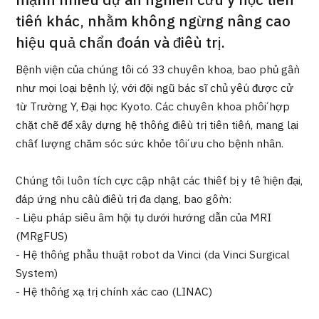
mạnh nhiều dự án nghiên cứu y học tiên
2026.01.12
tiến khác, nhằm không ngừng nâng cao
hiệu quả chẩn đoán và điều trị.
Bệnh viện của chúng tôi có 33 chuyên khoa, bao phủ gần
như mọi loại bệnh lý, với đội ngũ bác sĩ chủ yếu được cử
từ Trường Y, Đại học Kyoto. Các chuyên khoa phối hợp
chặt chẽ để xây dựng hệ thống điều trị tiên tiến, mang lại
chất lượng chăm sóc sức khỏe tối ưu cho bệnh nhân.
TOP
Chúng tôi luôn tích cực cập nhật các thiết bị y tế hiện đại,
Giới thiệu
đáp ứng nhu cầu điều trị đa dạng, bao gồm:
- Liệu pháp siêu âm hội tụ dưới hướng dẫn của MRI
Bệnh nhân QT
(MRgFUS)
Về Japan Medical
- Hệ thống phẫu thuật robot da Vinci (da Vinci Surgical
Quy trình khám chữa bệnh
System)
- Hệ thống xạ trị chính xác cao (LINAC)
Chương trình