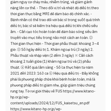
giảm nguy cơ chảy máu, nhiễm trùng, và giảm gánh
nặng lên cơ thể. - Theo dõi vị trí và nhiệt độ điều trị theo
thời gian thực bằng MRI để đảm bảo độ chính xác. -
Bệnh nhân có thể trao đổi với bác sĩ trong suốt quá trình
điều trị, bác sĩ sẽ kiểm tra hiệu quả điều trị khi chiếu siêu
âm. - Cần cạo tóc hoàn toàn để đảm bảo sóng siêu âm
truyền vào mục tiêu trong não một cách an toàn. ②
Thời gian thực hiện - Thời gian phẫu thuật: khoảng 3–4
giờ. ③ Số ngày điều trị 1. Khám ngoại trú (3 ngày) 2.
Phẫu thuật và nhập viện (2 đêm 3 ngày) ※ Cần cách
khoảng 2 tuần giữa (1) khám ngoại trú và (2) phẫu
thuật. ④ Kết quả lâm sàng - Số ca thực hiện từ năm
2021 đến 2023: 163 ca ⑤ Hiệu quả điều trị - Đây không
phải là phương pháp chữa khỏi bệnh hoàn toàn, mà là
phương pháp điều trị giảm nhẹ, giúp giảm triệu chứng
rung tay. Tờ rơi giới thiệu về FUS https://www.kitano-
hp.or.jp/wp-
content/uploads/2024/12/FUS_kaisetsu_en.pdf
https://www.kitano-hp.or.jp/wp-