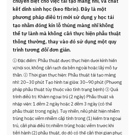
chuyên biệt cho việc tái tạo màng nhĩ, và chất
kết dính sinh học (keo fibrin). Đây là một
phương pháp điều trị mới sử dụng y học tái
tạo nhằm đóng kín lỗ thủng màng nhĩ không
thể tự lành mà không cần thực hiện phẫu thuật
thông thường, thay vào đó sử dụng một quy
trình tương đối đơn giản.
① Đặc điểm: Phẫu thuật được thực hiện dưới kính hiển
vi/nội soi, không cần rạch da bên ngoài hoặc lấy mô tự
thân. ② Thời gian thực hiện: Phẫu thuật tái tạo màng
nhĩ: 20–30 phút Tạo hình tai giữa: 30–90 phút (Phương
pháp phẫu thuật tùy thuộc vào tình trạng bệnh) ③ Quá
trình điều trị: Khám ngoại trú (2 ngày) Phẫu thuật và
nhập viện: 1 đêm 2 ngày hoặc 2 đêm 3 ngày (có thể
phẫu thuật trong ngày). Tuy nhiên, nếu phát hiện nhiễm
trùng hoặc viêm nhiễm cấp tính trong (1) kiểm tra ngoại
trú, cần phải điều trị nhiễm trùng hoặc viêm trước khi
tiến hành (2) phẫu thuật, do đó có thể cần thời gian phục