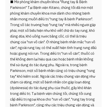
■ Mở phòng khám chuyên khoa "Rung tay & Bệnh
Parkinson" Tại Bệnh viện Kitano, chúng tôi đã mở một
phòng khám chuyên khoa mới dành cho những bệnh
nhân mong muốn điều trị "rung tay & bệnh Parkinson".
Trong số các trường hợp "rung tay" mà nhiều người gặp
phải, một số biểu hiện như khó viết chữ do tay rung, khó
dùng đũa, khó uống nước bằng cốc, có thể là triệu
chứng của "run vô căn". Ở những bệnh nhân mắc "run vô
căn", ngoài rung tay, có thể xuất hiện tình trạng rung đầu
hoặc giọng nói run. Trong điều trị "run vô căn", thuốc có
thể không đem lại hiệu quả cao hoặc bệnh nhân không
thể sử dụng do tác dụng phụ. Ngoài ra, trong bệnh
Parkinson, một số bệnh nhân cũng có triệu chứng "rung
tay" khó kiểm soát. Ngoài các triệu chứng vận động như
chậm cử động, một số bệnh nhân còn gặp loạn động
(dyskinesia) do tác dụng phụ của thuốc, gây khó khăn
trong điều trị. Tại bệnh viện chúng tôi, chúng tôi cung
cấp điều trị ngoại khoa cho "run vô căn", "rung tay trong
bệnh Parkinson", cũng như các triệu chứng vận động và