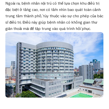
Tìm theo bộ phận / bệnh
Ngoài ra, bệnh nhân nội trú có thể lựa chọn khu điều trị
Tìm theo xét nghiệm / phương pháp /
đặc biệt ở tầng cao, nơi có tầm nhìn bao quát toàn cảnh
cách điều trị
Tìm kiếm y học thẩm mỹ
trung tâm thành phố, tùy thuộc vào sự cho phép của bác
sĩ điều trị. Điều này giúp bệnh nhân có không gian thư
Nội dung nổi bật
giãn thoải mái để tập trung vào quá trình hồi phục.
Tin tức
Dành cho cơ sở y tế
Công ty vận hành
Chính sách bảo vệ dữ liệu cá nhân
Hướng dẫn và chính sách của công ty
Quản trị JTB