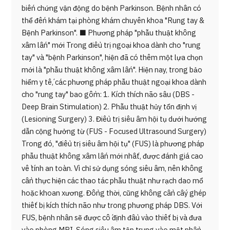
biến chứng vận động do bệnh Parkinson. Bệnh nhân có
thể đến khám tại phòng khám chuyên khoa "Rung tay &
Bệnh Parkinson". ■ Phương pháp "phẫu thuật không
xâm lấn" mới Trong điều trị ngoại khoa dành cho "rung
tay" và "bệnh Parkinson", hiện đã có thêm một lựa chọn
mới là "phẫu thuật không xâm lấn". Hiện nay, trong bảo
hiểm y tế, các phương pháp phẫu thuật ngoại khoa dành
cho "rung tay" bao gồm: 1. Kích thích não sâu (DBS -
Deep Brain Stimulation) 2. Phẫu thuật hủy tổn định vị
(Lesioning Surgery) 3. Điều trị siêu âm hội tụ dưới hướng
dẫn cộng hưởng từ (FUS - Focused Ultrasound Surgery)
Trong đó, "điều trị siêu âm hội tụ" (FUS) là phương pháp
phẫu thuật không xâm lấn mới nhất, được đánh giá cao
về tính an toàn. Vì chỉ sử dụng sóng siêu âm, nên không
cần thực hiện các thao tác phẫu thuật như rạch dao mổ
hoặc khoan xương. Đồng thời, cũng không cần cấy ghép
thiết bị kích thích não như trong phương pháp DBS. Với
FUS, bệnh nhân sẽ được cố định đầu vào thiết bị và đưa