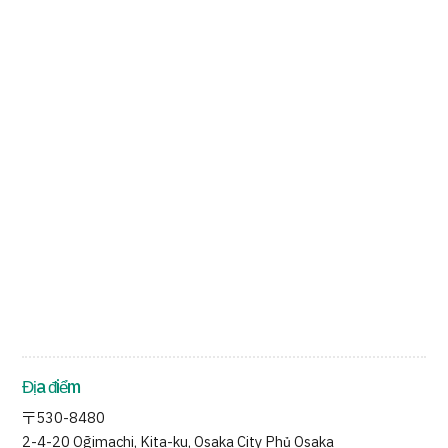
Tiếng Nhật
Tiếng Anh
Tiếng Trung 
Địa điểm
〒530-8480
2-4-20 Ōgimachi, Kita-ku, Osaka City Phủ Osaka