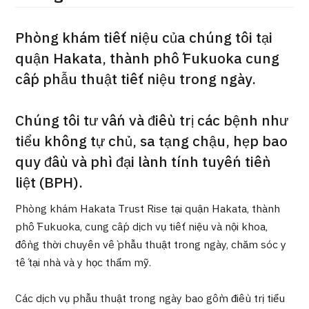
ng
治療
治療
Phòng khám tiết niệu của chúng tôi tại
quận Hakata, thành phố Fukuoka cung
2026.01.12
cấp phẫu thuật tiết niệu trong ngày.
Chúng tôi tư vấn và điều trị các bệnh như
tiểu không tự chủ, sa tạng chậu, hẹp bao
quy đầu và phì đại lành tính tuyến tiền
TOP
liệt (BPH).
Phòng khám Hakata Trust Rise tại quận Hakata, thành
Giới thiệu
phố Fukuoka, cung cấp dịch vụ tiết niệu và nội khoa,
đồng thời chuyên về phẫu thuật trong ngày, chăm sóc y
Bệnh nhân QT
tế tại nhà và y học thẩm mỹ.
Về Japan Medical
Quy trình khám chữa bệnh
Các dịch vụ phẫu thuật trong ngày bao gồm điều trị tiểu