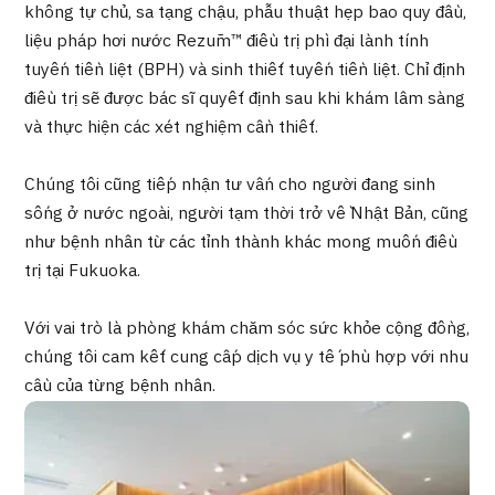
không tự chủ, sa tạng chậu, phẫu thuật hẹp bao quy đầu,
Chương trình
liệu pháp hơi nước Rezūm™ điều trị phì đại lành tính
Tìm theo bộ phận / bệnh
tuyến tiền liệt (BPH) và sinh thiết tuyến tiền liệt. Chỉ định
Tìm theo xét nghiệm / phương pháp /
cách điều trị
điều trị sẽ được bác sĩ quyết định sau khi khám lâm sàng
Tìm kiếm y học thẩm mỹ
và thực hiện các xét nghiệm cần thiết.
Nội dung nổi bật
Chúng tôi cũng tiếp nhận tư vấn cho người đang sinh
sống ở nước ngoài, người tạm thời trở về Nhật Bản, cũng
Tin tức
như bệnh nhân từ các tỉnh thành khác mong muốn điều
trị tại Fukuoka.
Dành cho cơ sở y tế
Với vai trò là phòng khám chăm sóc sức khỏe cộng đồng,
Công ty vận hành
chúng tôi cam kết cung cấp dịch vụ y tế phù hợp với nhu
cầu của từng bệnh nhân.
Chính sách bảo vệ dữ liệu cá nhân
Hướng dẫn và chính sách của công ty