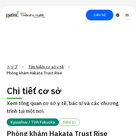
close
Trung tâm Du lịch Y tế & Sức khỏe Nhật Bản (JMHC)
Liên hệ
language
menu
PICK UP PROGRAM
Về Japan
Quy trình khám chữa
Tìm
Tìm theo
Tìm theo xét
Medical
bệnh
kiếm y
bộ phận
nghiệm / phương
học
/ bệnh
pháp /
cách điều trị
thẩm mỹ
トップ
Tìm kiếm cơ sở y tế
Phòng khám Hakata Trust Rise
Chi tiết cơ sở
Xem tổng quan cơ sở y tế, bác sĩ và các chương
trình tại một nơi.
Kyuushuu / Tỉnh Fukuoka
Điều trị
Gói dịch vụ ý kiến y tế thứ hai cho bệnh nhân quốc tế（Bệnh
Đ
Phòng khám Hakata Trust Rise
viện Đa khoa Shonan Kamakura）