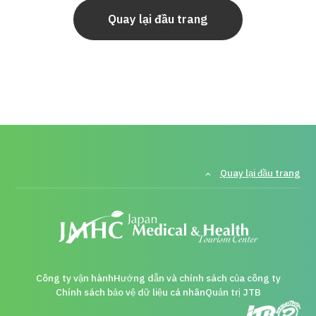
Quay lại đầu trang
Quay lại đầu trang
Công ty vận hành
Hướng dẫn và chính sách của công ty
Chính sách bảo vệ dữ liệu cá nhân
Quản trị JTB