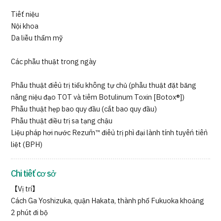
Tiết niệu
Nội khoa
Da liễu thẩm mỹ
Các phẫu thuật trong ngày
Phẫu thuật điều trị tiểu không tự chủ (phẫu thuật đặt băng
nâng niệu đạo TOT và tiêm Botulinum Toxin [Botox®])
Phẫu thuật hẹp bao quy đầu (cắt bao quy đầu)
Phẫu thuật điều trị sa tạng chậu
Liệu pháp hơi nước Rezūm™ điều trị phì đại lành tính tuyến tiền
liệt (BPH)
Chi tiết cơ sở
【Vị trí】
Cách Ga Yoshizuka, quận Hakata, thành phố Fukuoka khoảng
2 phút đi bộ