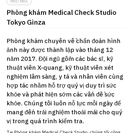
MRI/ MRA
ng
治療
治療
Phòng khám Medical Check Studio
Tokyo Ginza
2026.01.12
Phòng khám chuyên về chẩn đoán hình
ảnh này được thành lập vào tháng 12
năm 2017. Đội ngũ gồm các bác sĩ, kỹ
thuật viên X-quang, kỹ thuật viên xét
TOP
nghiệm lâm sàng, y tá và nhân viên cùng
hợp tác nhằm hỗ trợ quý vị duy trì sức
Giới thiệu
khỏe và phát hiện sớm các vấn đề sức
khỏe. Chúng tôi luôn nỗ lực mỗi ngày để
Bệnh nhân QT
mang đến trải nghiệm thoải mái cho quý
Về Japan Medical
vị trong quá trình kiểm tra.
Quy trình khám chữa bệnh
Tại Phòng khám Medical Check Studio, chúng tôi cũng