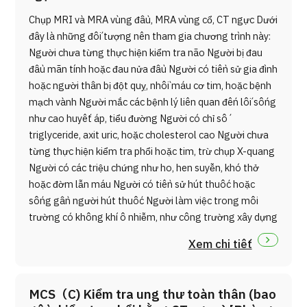
Chụp MRI và MRA vùng đầu, MRA vùng cổ, CT ngực Dưới
đây là những đối tượng nên tham gia chương trình này:
Người chưa từng thực hiện kiểm tra não Người bị đau
đầu mãn tính hoặc đau nửa đầu Người có tiền sử gia đình
hoặc người thân bị đột quỵ, nhồi máu cơ tim, hoặc bệnh
mạch vành Người mắc các bệnh lý liên quan đến lối sống
như cao huyết áp, tiểu đường Người có chỉ số
triglyceride, axit uric, hoặc cholesterol cao Người chưa
từng thực hiện kiểm tra phổi hoặc tim, trừ chụp X-quang
Người có các triệu chứng như ho, hen suyễn, khó thở
hoặc đờm lẫn máu Người có tiền sử hút thuốc hoặc
sống gần người hút thuốc Người làm việc trong môi
trường có không khí ô nhiễm, như công trường xây dựng
Xem chi tiết
MCS（C) Kiểm tra ung thư toàn thân (bao