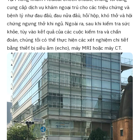
Chương trình
cung cấp dịch vụ khám ngoại trú cho các triệu chứng và
Tìm theo bộ phận / bệnh
bệnh lý như đau đầu, đau nửa đầu, hồi hộp, khó thở và hội
Tìm theo xét nghiệm / phương pháp /
chứng ngưng thở khi ngủ. Ngoài ra, sau khi kiểm tra sức
cách điều trị
Tìm kiếm y học thẩm mỹ
khỏe, tùy vào kết quả của các cuộc kiểm tra và chẩn
đoán, chúng tôi có thể thực hiện các xét nghiệm chi tiết
Nội dung nổi bật
bằng thiết bị siêu âm (echo), máy MRI hoặc máy CT.
Tin tức
Dành cho cơ sở y tế
Công ty vận hành
Chính sách bảo vệ dữ liệu cá nhân
Hướng dẫn và chính sách của công ty