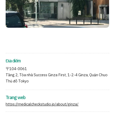
Quản trị JTB
Tiếng Nhật
Tiếng Anh
Tiếng Trung Quốc
Tiếng Việt
Liên hệ
Địa điểm
〒104-0061
Tầng 2, Tòa nhà Success Ginza First, 1-2-4 Ginza, Quận Chuo
Thủ đô Tokyo
Trang web
https://medicalcheckstudio.jp/about/ginza/