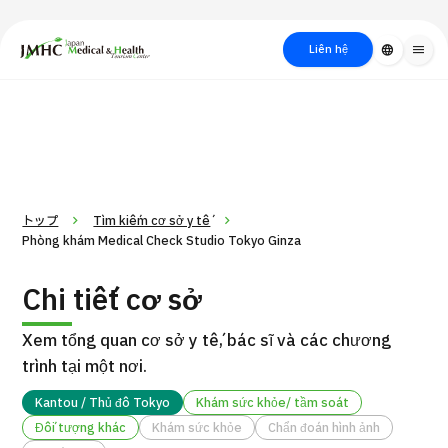
close
Trung tâm Du lịch Y tế & Sức khỏe Nhật Bản (JMHC)
Liên hệ
language
menu
PICK UP PROGRAM
Về Japan
Quy trình khám chữa
Tìm
Tìm theo
Tìm theo xét
Medical
bệnh
kiếm y
bộ phận
nghiệm / phương
học
/ bệnh
pháp /
cách điều trị
thẩm mỹ
トップ
Tìm kiếm cơ sở y tế
Phòng khám Medical Check Studio Tokyo Ginza
Chi tiết cơ sở
Xem tổng quan cơ sở y tế, bác sĩ và các chương
trình tại một nơi.
Kantou / Thủ đô Tokyo
Khám sức khỏe/ tầm soát
Gói dịch vụ ý kiến y tế thứ hai cho bệnh nhân quốc tế（Bệnh
Đối tượng khác
Khám sức khỏe
Chẩn đoán hình ảnh
Đ
viện Đa khoa Shonan Kamakura）