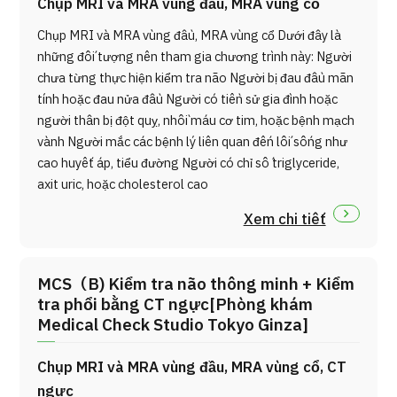
Chụp MRI và MRA vùng đầu, MRA vùng cổ
Chụp MRI và MRA vùng đầu, MRA vùng cổ Dưới đây là
những đối tượng nên tham gia chương trình này: Người
chưa từng thực hiện kiểm tra não Người bị đau đầu mãn
tính hoặc đau nửa đầu Người có tiền sử gia đình hoặc
người thân bị đột quỵ, nhồi máu cơ tim, hoặc bệnh mạch
vành Người mắc các bệnh lý liên quan đến lối sống như
cao huyết áp, tiểu đường Người có chỉ số triglyceride,
axit uric, hoặc cholesterol cao
Xem chi tiết
MCS（B) Kiểm tra não thông minh + Kiểm
tra phổi bằng CT ngực[Phòng khám
Medical Check Studio Tokyo Ginza]
Chụp MRI và MRA vùng đầu, MRA vùng cổ, CT
ngực