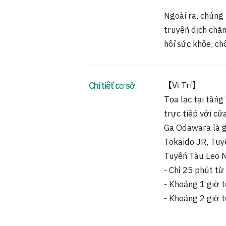
Ngoài ra, chúng 
truyền dịch chă
hồi sức khỏe, ch
Chi tiết cơ sở
【Vị Trí】
Tọa lạc tại tầng
trực tiếp với c
Ga Odawara là g
Tokaido JR, Tuy
Tuyến Tàu Leo N
- Chỉ 25 phút t
- Khoảng 1 giờ 
- Khoảng 2 giờ 