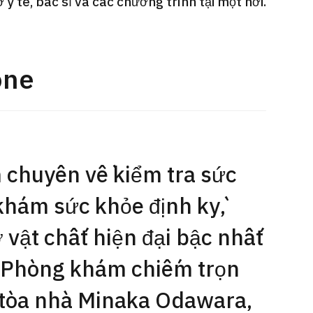
y tế, bác sĩ và các chương trình tại một nơi.
Gói dịch vụ ý kiến y tế thứ hai cho
Điều t
 quát
bệnh nhân quốc tế（Bệnh viện Đa
nặng O
oi dạ dày
khoa Shonan Kamakura）
【Trung
one
治療
治療
治療
ổng quát
2026.
2026.01.12
 chuyên về kiểm tra sức
khám sức khỏe định kỳ,
 vật chất hiện đại bậc nhất
. Phòng khám chiếm trọn
 tòa nhà Minaka Odawara,