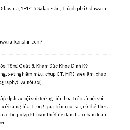
 Odawara, 1-1-15 Sakae-cho, Thành phố Odawara
awara-kenshin.com/
hỏe Tổng Quát & Khám Sức Khỏe Định Kỳ
ng, xét nghiệm máu, chụp CT, MRI, siêu âm, chụp
raphy), và nội soi)
ấp dịch vụ nội soi đường tiêu hóa trên và nội soi
ưới cùng lúc. Trong quá trình nội soi, có thể thực
và cắt bỏ polyp khi cần thiết để đảm bảo chẩn đoán
ời.