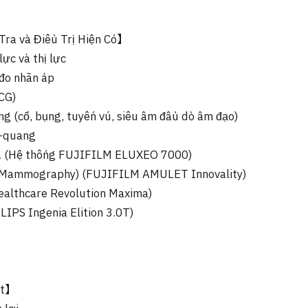
Tra và Điều Trị Hiện Có】
lực và thị lực
 đo nhãn áp
CG)
ng (cổ, bụng, tuyến vú, siêu âm đầu dò âm đạo)
X-quang
hóa (Hệ thống FUJIFILM ELUXEO 7000)
 (Mammography) (FUJIFILM AMULET Innovality)
ealthcare Revolution Maxima)
LIPS Ingenia Elition 3.0T)
ất】