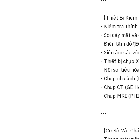
---
【Thiết Bị Kiểm 
- Kiểm tra thính 
- Soi đáy mắt và
- Điện tâm đồ (E
- Siêu âm các vù
- Thiết bị chụp 
- Nội soi tiêu 
- Chụp nhũ ảnh
- Chụp CT (GE H
- Chụp MRI (PHI
---
【Cơ Sở Vật Ch