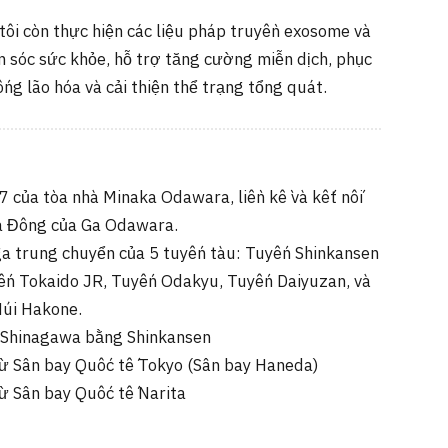
tôi còn thực hiện các liệu pháp truyền exosome và
m sóc sức khỏe, hỗ trợ tăng cường miễn dịch, phục
ống lão hóa và cải thiện thể trạng tổng quát.
 7 của tòa nhà Minaka Odawara, liền kề và kết nối
ửa Đông của Ga Odawara.
a trung chuyển của 5 tuyến tàu: Tuyến Shinkansen
ến Tokaido JR, Tuyến Odakyu, Tuyến Daiyuzan, và
úi Hakone.
ừ Shinagawa bằng Shinkansen
từ Sân bay Quốc tế Tokyo (Sân bay Haneda)
từ Sân bay Quốc tế Narita