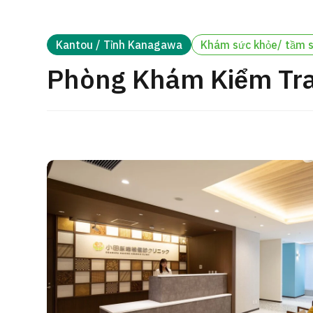
cách điều trị
Tìm kiếm y học thẩm mỹ
Kantou / Tỉnh Kanagawa
Khám sức khỏe/ tầm 
Tiếng Nhật
Tiếng Anh
Tiếng Trung Quốc
Tiế
Phòng Khám Kiểm Tr