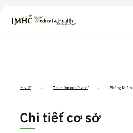
Trung tâm Du lịch Y tế & Sức khỏe Nhật Bản (JMHC)
TOP
Giới thiệu
Nội
Tìm theo bộ phận / bệnh
T
Bệnh nhân QT
Tin
Về Japan Medical
トップ
Tìm kiếm cơ sở y tế
Phòng Khám 
Quy trình khám chữa bệnh
Dàn
Chi tiết cơ sở
Chương trình
Tìm theo bộ phận / bệnh
Tìm theo xét nghiệm / phương pháp /