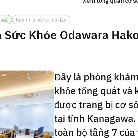
Xem tổng quan cơ sở 
Gói khám sức khỏe tổng
JMHC-A ＜bao gồm nội s
soát
Kiểm tra nội soi dạ dày
ng Việt
＞ – Dành cho nam giới
a Sức Khỏe Odawara Hak
tâm kiểm tra sức khỏe t
Tokyo Yaesu】
健診
健診
健診
Đây là phòng khám
2026.01.12
Liên hệ
khỏe tổng quát và 
được trang bị cơ sở
tại tỉnh Kanagawa
toàn bộ tầng 7 của