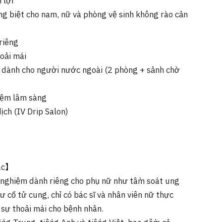
 lợi
êng biệt cho nam, nữ và phòng vệ sinh không rào cản
riêng
oải mái
t dành cho người nước ngoài (2 phòng + sảnh chờ
iệm lâm sàng
ịch (IV Drip Salon)
ác】
t nghiệm dành riêng cho phụ nữ như tầm soát ung
ư cổ tử cung, chỉ có bác sĩ và nhân viên nữ thực
 sự thoải mái cho bệnh nhân.