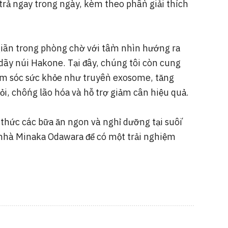
rả ngay trong ngày, kèm theo phần giải thích
giãn trong phòng chờ với tầm nhìn hướng ra
dãy núi Hakone. Tại đây, chúng tôi còn cung
hăm sóc sức khỏe như truyền exosome, tăng
i, chống lão hóa và hỗ trợ giảm cân hiệu quả.
 thức các bữa ăn ngon và nghỉ dưỡng tại suối
nhà Minaka Odawara để có một trải nghiệm