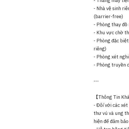
- Thang máy tiện
- Nhà vệ sinh ri
(barrier-free)
- Phòng thay đồ 
- Khu vực chờ th
- Phòng đặc biệ
riêng)
- Phòng xét ngh
- Phòng truyền d
---
【Thông Tin Kh
- Đối với các xé
thư vú và ung th
hiện để đảm bảo