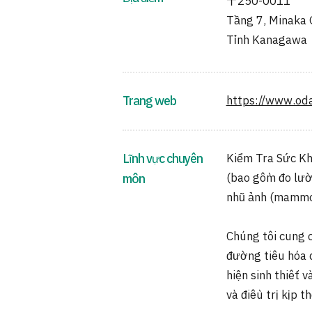
〒250-0011
Tầng 7, Minaka
Tỉnh Kanagawa
Trang web
https://www.od
Lĩnh vực chuyên
Kiểm Tra Sức K
(bao gồm đo lườ
môn
nhũ ảnh (mammog
Chúng tôi cung c
đường tiêu hóa d
hiện sinh thiết 
và điều trị kịp th