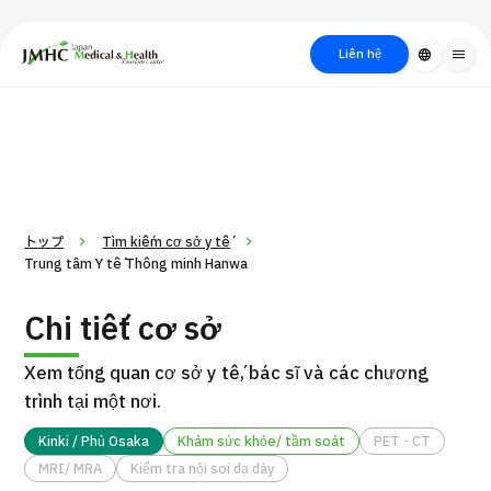
close
Trung tâm Du lịch Y tế & Sức khỏe Nhật Bản (JMHC)
Liên hệ
language
menu
PICK UP PROGRAM
Về Japan
Quy trình khám chữa
Tìm
Tìm theo
Tìm theo xét
Medical
bệnh
kiếm y
bộ phận
nghiệm / phương
học
/ bệnh
pháp /
cách điều trị
thẩm mỹ
トップ
Tìm kiếm cơ sở y tế
Trung tâm Y tế Thông minh Hanwa
Chi tiết cơ sở
Xem tổng quan cơ sở y tế, bác sĩ và các chương
trình tại một nơi.
Kinki / Phủ Osaka
Khám sức khỏe/ tầm soát
PET - CT
Gói dịch vụ ý kiến y tế thứ hai cho bệnh nhân quốc tế（Bệnh
MRI/ MRA
Kiểm tra nội soi dạ dày
Đ
viện Đa khoa Shonan Kamakura）