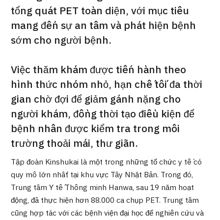
Chương trình
tổng quát PET toàn diện, với mục tiêu
Tìm theo bộ phận / bệnh
mang đến sự an tâm và phát hiện bệnh
Tìm theo xét nghiệm / phương pháp /
sớm cho người bệnh.
cách điều trị
Tìm kiếm y học thẩm mỹ
Việc thăm khám được tiến hành theo
Nội dung nổi bật
hình thức nhóm nhỏ, hạn chế tối đa thời
gian chờ đợi để giảm gánh nặng cho
Tin tức
người khám, đồng thời tạo điều kiện để
Dành cho cơ sở y tế
bệnh nhân được kiểm tra trong môi
trường thoải mái, thư giãn.
Công ty vận hành
Tập đoàn Kinshukai là một trong những tổ chức y tế có
quy mô lớn nhất tại khu vực Tây Nhật Bản. Trong đó,
Chính sách bảo vệ dữ liệu cá nhân
Trung tâm Y tế Thông minh Hanwa, sau 19 năm hoạt
động, đã thực hiện hơn 88.000 ca chụp PET. Trung tâm
Hướng dẫn và chính sách của công ty
cũng hợp tác với các bệnh viện đại học để nghiên cứu và