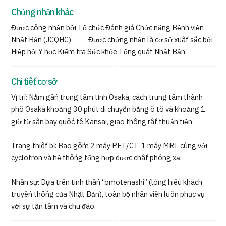
Chứng nhận khác
Được công nhận bởi Tổ chức Đánh giá Chức năng Bệnh viện
Nhật Bản (JCQHC) Được chứng nhận là cơ sở xuất sắc bởi
Hiệp hội Y học Kiểm tra Sức khỏe Tổng quát Nhật Bản
Chi tiết cơ sở
Vị trí: Nằm gần trung tâm tỉnh Osaka, cách trung tâm thành
phố Osaka khoảng 30 phút di chuyển bằng ô tô và khoảng 1
giờ từ sân bay quốc tế Kansai, giao thông rất thuận tiện.
Trang thiết bị: Bao gồm 2 máy PET/CT, 1 máy MRI, cùng với
cyclotron và hệ thống tổng hợp dược chất phóng xạ.
Nhân sự: Dựa trên tinh thần “omotenashi” (lòng hiếu khách
truyền thống của Nhật Bản), toàn bộ nhân viên luôn phục vụ
với sự tận tâm và chu đáo.