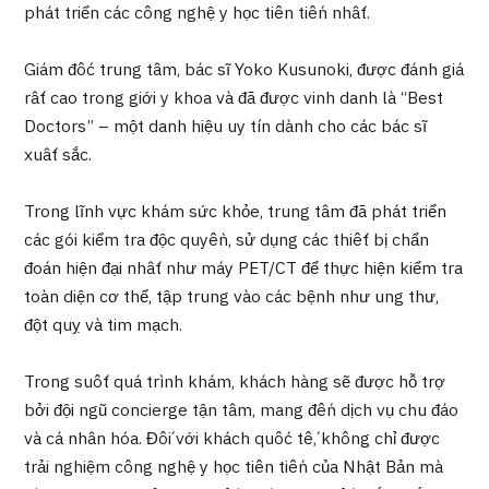
phát triển các công nghệ y học tiên tiến nhất.
Quản trị JTB
Giám đốc trung tâm, bác sĩ Yoko Kusunoki, được đánh giá
Tiếng Nhật
Tiếng Anh
Tiếng Trung Quốc
rất cao trong giới y khoa và đã được vinh danh là “Best
Tiếng Việt
Doctors” – một danh hiệu uy tín dành cho các bác sĩ
xuất sắc.
Liên hệ
Trong lĩnh vực khám sức khỏe, trung tâm đã phát triển
các gói kiểm tra độc quyền, sử dụng các thiết bị chẩn
đoán hiện đại nhất như máy PET/CT để thực hiện kiểm tra
toàn diện cơ thể, tập trung vào các bệnh như ung thư,
đột quỵ và tim mạch.
Trong suốt quá trình khám, khách hàng sẽ được hỗ trợ
bởi đội ngũ concierge tận tâm, mang đến dịch vụ chu đáo
và cá nhân hóa. Đối với khách quốc tế, không chỉ được
trải nghiệm công nghệ y học tiên tiến của Nhật Bản mà