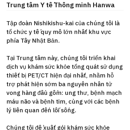
Trung tâm Y tế Thông minh Hanwa
ng
治療
治療
Tập đoàn Nishikishu-kai của chúng tôi là
2026.01.12
tổ chức y tế quy mô lớn nhất khu vực
phía Tây Nhật Bản.
Tại Trung tâm này, chúng tôi triển khai
dịch vụ khám sức khỏe tổng quát sử dụng
TOP
thiết bị PET/CT hiện đại nhất, nhằm hỗ
trợ phát hiện sớm ba nguyên nhân tử
Giới thiệu
vong hàng đầu gồm: ung thư, bệnh mạch
máu não và bệnh tim, cùng với các bệnh
Bệnh nhân QT
lý liên quan đến lối sống.
Về Japan Medical
Quy trình khám chữa bệnh
Chúng tôi đề xuất gói khám sức khỏe