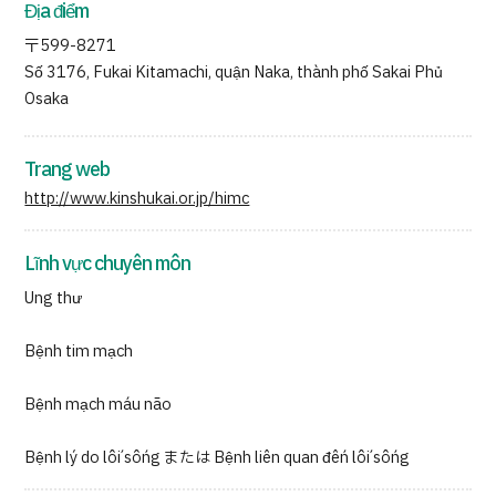
Địa điểm
〒599-8271
Số 3176, Fukai Kitamachi, quận Naka, thành phố Sakai Phủ
Osaka
Trang web
http://www.kinshukai.or.jp/himc
Lĩnh vực chuyên môn
Ung thư
Bệnh tim mạch
Bệnh mạch máu não
Bệnh lý do lối sống または Bệnh liên quan đến lối sống