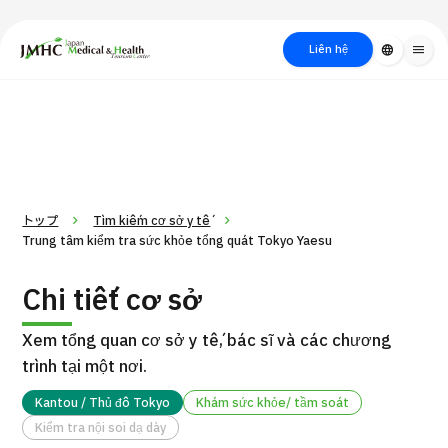
close
Trung tâm Du lịch Y tế & Sức khỏe Nhật Bản (JMHC)
Liên hệ
language
menu
PICK UP PROGRAM
Về Japan
Quy trình khám chữa
Tìm
Tìm theo
Tìm theo xét
Medical
bệnh
kiếm y
bộ phận
nghiệm / phương
học
/ bệnh
pháp /
cách điều trị
thẩm mỹ
トップ
Tìm kiếm cơ sở y tế
Trung tâm kiểm tra sức khỏe tổng quát Tokyo Yaesu
Chi tiết cơ sở
Xem tổng quan cơ sở y tế, bác sĩ và các chương
trình tại một nơi.
Kantou / Thủ đô Tokyo
Khám sức khỏe/ tầm soát
Gói dịch vụ ý kiến y tế thứ hai cho bệnh nhân quốc tế（Bệnh
Kiểm tra nội soi dạ dày
Đ
viện Đa khoa Shonan Kamakura）