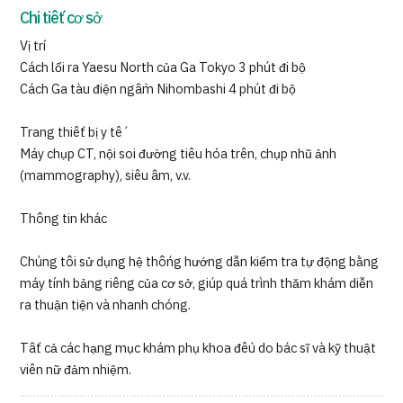
Chi tiết cơ sở
Vị trí
Cách lối ra Yaesu North của Ga Tokyo 3 phút đi bộ
Cách Ga tàu điện ngầm Nihombashi 4 phút đi bộ
Trang thiết bị y tế
Máy chụp CT, nội soi đường tiêu hóa trên, chụp nhũ ảnh
(mammography), siêu âm, v.v.
Thông tin khác
Chúng tôi sử dụng hệ thống hướng dẫn kiểm tra tự động bằng
máy tính bảng riêng của cơ sở, giúp quá trình thăm khám diễn
ra thuận tiện và nhanh chóng.
Tất cả các hạng mục khám phụ khoa đều do bác sĩ và kỹ thuật
viên nữ đảm nhiệm.