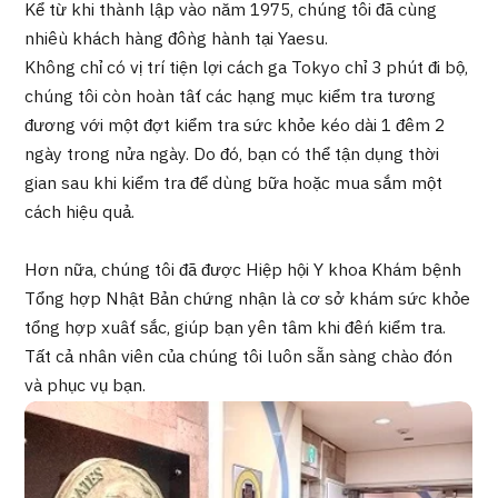
Kể từ khi thành lập vào năm 1975, chúng tôi đã cùng
Chương trình
nhiều khách hàng đồng hành tại Yaesu.
Tìm theo bộ phận / bệnh
Không chỉ có vị trí tiện lợi cách ga Tokyo chỉ 3 phút đi bộ,
Tìm theo xét nghiệm / phương pháp /
cách điều trị
chúng tôi còn hoàn tất các hạng mục kiểm tra tương
Tìm kiếm y học thẩm mỹ
đương với một đợt kiểm tra sức khỏe kéo dài 1 đêm 2
ngày trong nửa ngày. Do đó, bạn có thể tận dụng thời
Nội dung nổi bật
gian sau khi kiểm tra để dùng bữa hoặc mua sắm một
cách hiệu quả.
Tin tức
Hơn nữa, chúng tôi đã được Hiệp hội Y khoa Khám bệnh
Dành cho cơ sở y tế
Tổng hợp Nhật Bản chứng nhận là cơ sở khám sức khỏe
tổng hợp xuất sắc, giúp bạn yên tâm khi đến kiểm tra.
Công ty vận hành
Tất cả nhân viên của chúng tôi luôn sẵn sàng chào đón
và phục vụ bạn.
Chính sách bảo vệ dữ liệu cá nhân
Hướng dẫn và chính sách của công ty