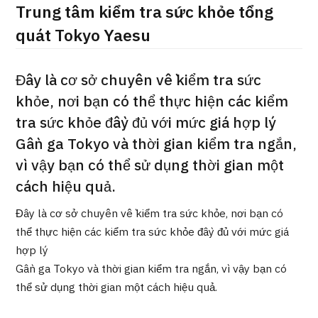
Trung tâm kiểm tra sức khỏe tổng
ng
治療
治療
quát Tokyo Yaesu
2026.01.12
Đây là cơ sở chuyên về kiểm tra sức
khỏe, nơi bạn có thể thực hiện các kiểm
tra sức khỏe đầy đủ với mức giá hợp lý
Gần ga Tokyo và thời gian kiểm tra ngắn,
vì vậy bạn có thể sử dụng thời gian một
TOP
cách hiệu quả.
Đây là cơ sở chuyên về kiểm tra sức khỏe, nơi bạn có
Giới thiệu
thể thực hiện các kiểm tra sức khỏe đầy đủ với mức giá
hợp lý
Bệnh nhân QT
Gần ga Tokyo và thời gian kiểm tra ngắn, vì vậy bạn có
Về Japan Medical
thể sử dụng thời gian một cách hiệu quả.
Quy trình khám chữa bệnh