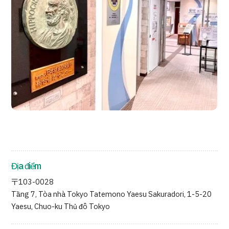
Quản trị JTB
Tiếng Nhật
Tiếng Anh
Tiếng Trung Quốc
Tiếng Việt
Liên hệ
Địa điểm
〒103-0028
Tầng 7, Tòa nhà Tokyo Tatemono Yaesu Sakuradori, 1-5-20
Yaesu, Chuo-ku Thủ đô Tokyo