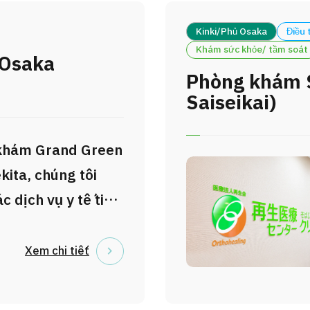
Kinki/Phủ Osaka
Điều t
Khám sức khỏe/ tầm soát
 Osaka
Phòng khám S
Saiseikai)
khám Grand Green
ita, chúng tôi
c dịch vụ y tế tiên
nh thức tự chi trả
ệnh nhân quốc tế,
Xem chi tiết
hững thành tựu y
i hàng đầu của