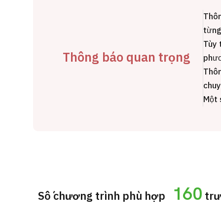
cách điều trị
Thôn
Tìm kiếm y học thẩm mỹ
từng
Tiếng Nhật
Tiếng Anh
Tiếng Trung Quốc
Tiế
Tùy 
Thông báo quan trọng
phư
Thôn
chuy
Một 
160
Số chương trình phù hợp
tr