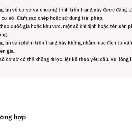
g tin về cơ sở và chương trình trên trang này được đăng t
Gói khám sức khỏe tổng
 cơ sở. Cấm sao chép hoặc sử dụng trái phép.
JMHC-A ＜bao gồm nội s
ng Việt
theo quốc gia hoặc khu vực, một số chỉ định hoặc tên sản p
＞ – Dành cho nam giới
ơng.
tâm kiểm tra sức khỏe t
Tokyo Yaesu】
g tin sản phẩm trên trang này không nhằm mục đích tư vấn
ên gia.
健診
健診
健診
số cơ sở có thể không được liệt kê theo yêu cầu. Vui lòng li
2026.01.12
Liên hệ
ường hợp