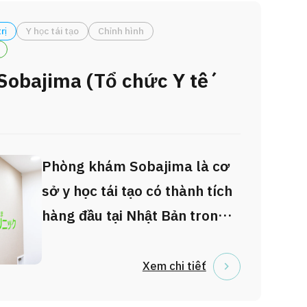
rị
Y học tái tạo
Chỉnh hình
obajima (Tổ chức Y tế
Phòng khám Sobajima là cơ
sở y học tái tạo có thành tích
hàng đầu tại Nhật Bản trong
điều trị thoái hóa khớp bằng
liệu pháp cấy ghép tế bào.
Xem chi tiết
Giám đốc phòng khám đã