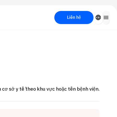
close
language
menu
Liên hệ
Tìm kiếm y học thẩm mỹ
PICK UP PROGRAM
 cơ sở y tế theo khu vực hoặc tên bệnh viện.