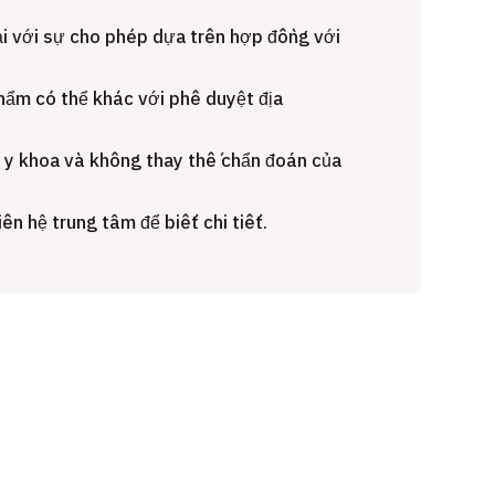
Gói dịch vụ ý kiến y tế thứ hai cho
Điều t
ải với sự cho phép dựa trên hợp đồng với
 quát
bệnh nhân quốc tế（Bệnh viện Đa
nặng O
oi dạ dày
khoa Shonan Kamakura）
hẩm có thể khác với phê duyệt địa
【Trung
治療
治療
治療
ổng quát
 y khoa và không thay thế chẩn đoán của
2026.
2026.01.12
ên hệ trung tâm để biết chi tiết.