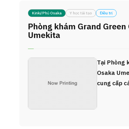
Kinki/Phủ Osaka
Y học tái tạo
Điều trị
Phòng khám Grand Green
Umekita
Tại Phòng 
Osaka Umek
cung cấp cá
tiến theo hì
dành cho b
ứng dụng n
học hiện đạ