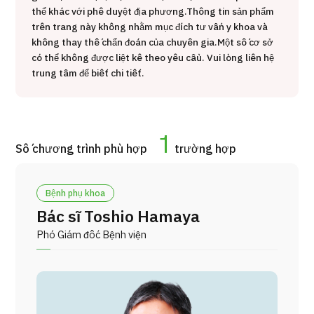
thể khác với phê duyệt địa phương.
Thông tin sản phẩm
ng
治療
治療
trên trang này không nhằm mục đích tư vấn y khoa và
không thay thế chẩn đoán của chuyên gia.
Một số cơ sở
2026.01.12
có thể không được liệt kê theo yêu cầu. Vui lòng liên hệ
trung tâm để biết chi tiết.
1
Số chương trình phù hợp
trường hợp
TOP
Bệnh phụ khoa
Bác sĩ Toshio Hamaya
Giới thiệu
Phó Giám đốc Bệnh viện
Bệnh nhân QT
Về Japan Medical
Quy trình khám chữa bệnh