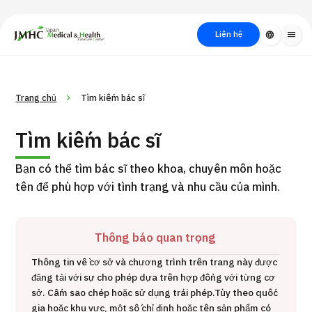
close
Trung tâm Du lịch Y tế & Sức khỏe Nhật Bản (JMHC)
Liên hệ
language
menu
PICK UP PROGRAM
Về Japan
Quy trình khám chữa
Tìm
Trang chủ
Tìm kiếm bác sĩ
Tìm theo
Tìm theo xét
Medical
bệnh
kiếm y
bộ phận
nghiệm / phương
học
Tìm kiếm bác sĩ
/ bệnh
pháp /
cách điều trị
thẩm mỹ
Bạn có thể tìm bác sĩ theo khoa, chuyên môn hoặc
tên để phù hợp với tình trạng và nhu cầu của mình.
Thông báo quan trọng
Thông tin về cơ sở và chương trình trên trang này được
đăng tải với sự cho phép dựa trên hợp đồng với từng cơ
Gói dịch vụ ý kiến y tế thứ hai cho bệnh nhân quốc tế（Bệnh
sở. Cấm sao chép hoặc sử dụng trái phép.
Tùy theo quốc
Đ
viện Đa khoa Shonan Kamakura）
gia hoặc khu vực, một số chỉ định hoặc tên sản phẩm có