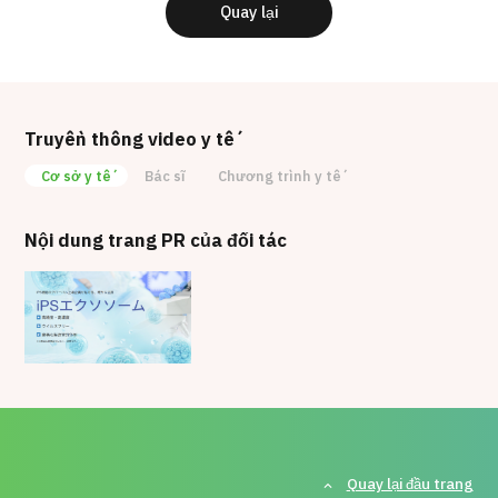
mouse oocytes. Hum Mol Genet.
Quay lại
2004;13:2263-78.
9. Hamatani T, Daikoku T, et al. Global gene
analysis identiﬁes molecular pathways
distinguishing blastocyst dormancy and
activation. Proc Natl Acad Sci U S A.
Truyền thông video y tế
2004;101:10326-31.
Cơ sở y tế
Bác sĩ
Chương trình y tế
10. Hamatani T, Carter MG, et al. Dynamics of
global gene expression changes during
Nội dung trang PR của đối tác
mouse preimplantation development. Dev
Cell 2004;6(1): 117-31.
Quay lại đầu trang