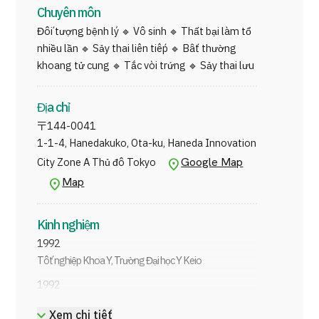
Bác sĩ chuyên khoa & Bác sĩ hướng dẫn Y học
Chuyên môn
Quản trị JTB
Sinh sản (Hiệp hội Y học Sinh sản Nhật Bản)
Đối tượng bệnh lý 🔹 Vô sinh 🔹 Thất bại làm tổ
Bác sĩ chuyên khoa Di truyền lâm sàng (Hiệp
Tiếng Nhật
Tiếng Anh
Tiếng Trung Quốc
nhiều lần 🔹 Sảy thai liên tiếp 🔹 Bất thường
hội Di truyền học Người Nhật Bản)
khoang tử cung 🔹 Tắc vòi trứng 🔹 Sảy thai lưu
Tiếng Việt
Bác sĩ được chỉ định theo Luật Bảo vệ Thai
phụ (Hiệp hội Y học Nhật Bản)
Địa chỉ
〒
144-0041
Liên hệ
1-1-4, Hanedakuko, Ota-ku, Haneda Innovation
Google Map
City Zone A Thủ đô Tokyo
Map
Kinh nghiệm
1992
Tốt nghiệp Khoa Y, Trường Đại học Y Keio
1992
Gia nhập Bộ môn Sản phụ khoa, Trường Đại học Y Keio
Xem chi tiết