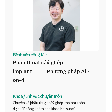
Chương trình
Tìm theo bộ phận / bệnh
Tìm theo xét nghiệm / phương pháp /
cách điều trị
Tìm kiếm y học thẩm mỹ
Nội dung nổi bật
Tin tức
Bệnh viện công tác
Phẫu thuật cấy ghép
Dành cho cơ sở y tế
implant Phương pháp All-
Công ty vận hành
on-4
Chính sách bảo vệ dữ liệu cá nhân
Khoa / lĩnh vực chuyên môn
Chuyên về phẫu thuật cấy ghép implant toàn
Hướng dẫn và chính sách của công ty
diện（Phòng khám nha khoa Katsube）