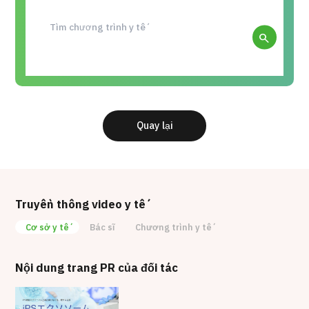
search
Quay lại
Truyền thông video y tế
Cơ sở y tế
Bác sĩ
Chương trình y tế
Nội dung trang PR của đối tác