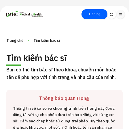
close
Trung tâm Du lịch Y tế & Sức khỏe Nhật Bản (JMHC)
Liên hệ
language
menu
PICK UP PROGRAM
Về Japan
Quy trình khám chữa
Tìm
Trang chủ
Tìm kiếm bác sĩ
Tìm theo
Tìm theo xét
Medical
bệnh
kiếm y
bộ phận
nghiệm / phương
học
Tìm kiếm bác sĩ
/ bệnh
pháp /
cách điều trị
thẩm mỹ
Bạn có thể tìm bác sĩ theo khoa, chuyên môn hoặc
tên để phù hợp với tình trạng và nhu cầu của mình.
Thông báo quan trọng
Thông tin về cơ sở và chương trình trên trang này được
đăng tải với sự cho phép dựa trên hợp đồng với từng cơ
Gói dịch vụ ý kiến y tế thứ hai cho bệnh nhân quốc tế（Bệnh
sở. Cấm sao chép hoặc sử dụng trái phép.
Tùy theo quốc
Đ
viện Đa khoa Shonan Kamakura）
gia hoặc khu vực, một số chỉ định hoặc tên sản phẩm có