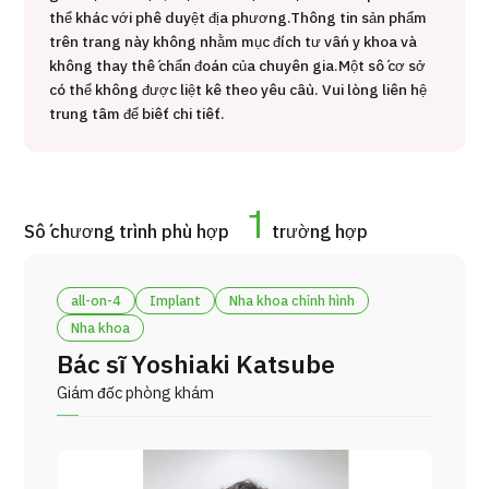
thể khác với phê duyệt địa phương.
Thông tin sản phẩm
ng
治療
治療
trên trang này không nhằm mục đích tư vấn y khoa và
không thay thế chẩn đoán của chuyên gia.
Một số cơ sở
2026.01.12
có thể không được liệt kê theo yêu cầu. Vui lòng liên hệ
trung tâm để biết chi tiết.
1
Số chương trình phù hợp
trường hợp
TOP
all-on-4
Implant
Nha khoa chỉnh hình
Nha khoa
Giới thiệu
Bác sĩ Yoshiaki Katsube
Bệnh nhân QT
Giám đốc phòng khám
Về Japan Medical
Quy trình khám chữa bệnh