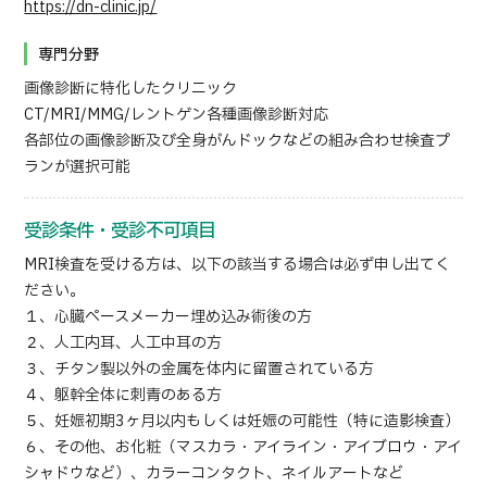
https://dn-clinic.jp/
専門分野
画像診断に特化したクリニック
CT/MRI/MMG/レントゲン各種画像診断対応
各部位の画像診断及び全身がんドックなどの組み合わせ検査プ
ランが選択可能
受診条件・受診不可項目
MRI検査を受ける方は、以下の該当する場合は必ず申し出てく
ださい。
１、心臓ペースメーカー埋め込み術後の方
２、人工内耳、人工中耳の方
３、チタン製以外の金属を体内に留置されている方
４、躯幹全体に刺青のある方
５、妊娠初期3ヶ月以内もしくは妊娠の可能性（特に造影検査）
６、その他、お化粧（マスカラ・アイライン・アイブロウ・アイ
シャドウなど）、カラーコンタクト、ネイルアートなど