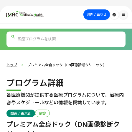
close
ジャパン・メディカル＆ヘルスツーリズムセンター（JMHC）
お問い合わせ
language
menu
PICK UP PROGRAM
部位・疾病
日本の医療について
検査・術式・
治療
受診の流れ
美容医療
で探す
方法で探す
を探す
トップ
プレミアム全身ドック（DN画像診断クリニック）
プログラム詳細
各医療機関が提供する医療プログラムについて、
治療内
容やスケジュールなどの情報を掲載しています。
関東 / 東京都
健診
国際セカンドオピニオンパッケージ （湘南鎌倉総合病院）
プレミアム全身ドック（DN画像診断ク