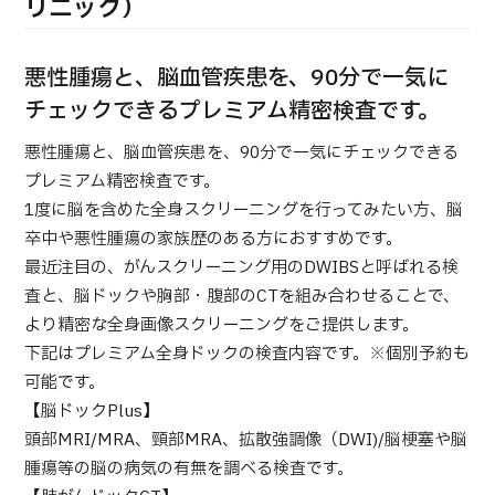
合
リニック）
治療
治療
2026.01.12
悪性腫瘍と、脳血管疾患を、90分で一気に
チェックできるプレミアム精密検査です。
悪性腫瘍と、脳血管疾患を、90分で一気にチェックできる
プレミアム精密検査です。
1度に脳を含めた全身スクリーニングを行ってみたい方、脳
卒中や悪性腫瘍の家族歴のある方におすすめです。
TOP
最近注目の、がんスクリーニング用のDWIBSと呼ばれる検
査と、脳ドックや胸部・腹部のCTを組み合わせることで、
JMHCについて
より精密な全身画像スクリーニングをご提供します。
下記はプレミアム全身ドックの検査内容です。※個別予約も
外国人受療者様へ
可能です。
日本の医療について
【脳ドックPlus】
受診の流れ
頭部MRI/MRA、頸部MRA、拡散強調像（DWI)/脳梗塞や脳
腫瘍等の脳の病気の有無を調べる検査です。
医療プログラム検索