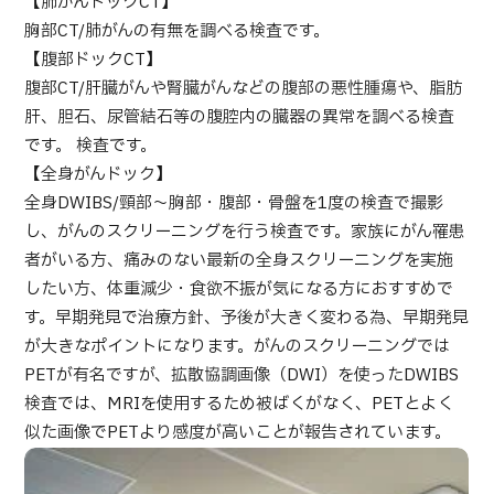
【肺がんドックCT】
部位・疾病で探す
胸部CT/肺がんの有無を調べる検査です。
検査・術式・
【腹部ドックCT】
治療方法で探す
美容医療を探す
腹部CT/肝臓がんや腎臓がんなどの腹部の悪性腫瘍や、脂肪
肝、胆石、尿管結石等の腹腔内の臓器の異常を調べる検査
コンテンツピックアップ
です。 検査です。
【全身がんドック】
お知らせ
全身DWIBS/頸部～胸部・腹部・骨盤を1度の検査で撮影
し、がんのスクリーニングを行う検査です。家族にがん罹患
医療機関の方へ
者がいる方、痛みのない最新の全身スクリーニングを実施
したい方、体重減少・食欲不振が気になる方におすすめで
運営会社
す。早期発見で治療方針、予後が大きく変わる為、早期発見
が大きなポイントになります。がんのスクリーニングでは
個人情報保護方針
PETが有名ですが、拡散協調画像（DWI）を使ったDWIBS
検査では、MRIを使用するため被ばくがなく、PETとよく
似た画像でPETより感度が高いことが報告されています。
ガイドラインポリシー
JTBのガバナンス