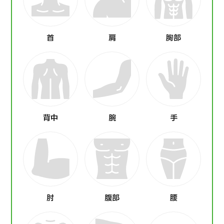
首
肩
胸部
背中
腕
手
肘
腹部
腰