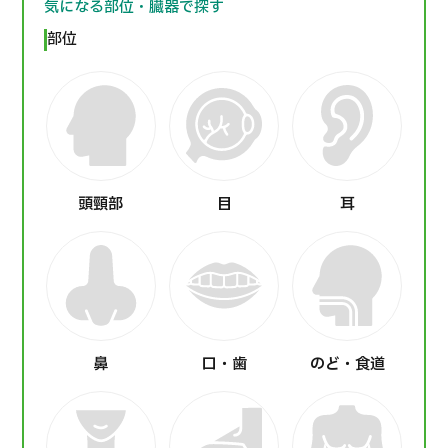
気になる部位・臓器で探す
部位
頭頸部
目
耳
鼻
口・歯
のど・食道