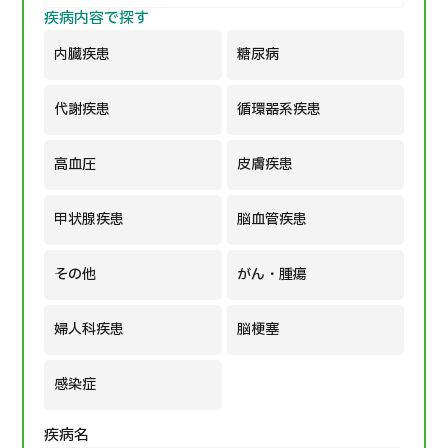
疾病内容で探す
部位・疾病で探す
検査・術式・
内臓疾患
糖尿病
治療方法で探す
美容医療を探す
代謝疾患
循環器系疾患
コンテンツピックアップ
高血圧
皮膚疾患
お知らせ
甲状腺疾患
脳血管疾患
医療機関の方へ
その他
がん・腫瘍
運営会社
婦人科疾患
脳梗塞
個人情報保護方針
感染症
ガイドラインポリシー
疾病名
JTBのガバナンス