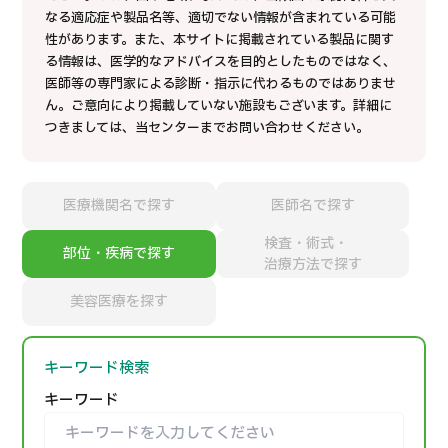
合
治療
治療
なる適応症や製品名等、適切でない情報が含まれている可能
性があります。
また、本サイトに掲載されている製品に関す
2026.01.12
る情報は、医学的なアドバイスを目的としたものではなく、
医師等の専門家による診断・指示に代わるものではありませ
ん。
ご意向により掲載していない施設もございます。詳細に
つきましては、当センターまでお問い合わせください。
医療機関名で探す
医師名で探す
TOP
検査・術式・
部位・疾病で探す
治療方法で探す
JMHCについて
美容医療を探す
外国人受療者様へ
キーワード検索
日本の医療について
受診の流れ
キーワード
医療プログラム検索