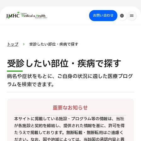
close
ジャパン・メディカル＆ヘルスツーリズムセンター（JMHC）
お問い合わせ
language
menu
PICK UP PROGRAM
部位・疾病
日本の医療について
検査・術式・
治療
受診の流れ
美容医療
トップ
受診したい部位・疾病で探す
で探す
方法で探す
を探す
受診したい部位・疾病で探す
病名や症状をもとに、
ご自身の状況に適した医療プログ
ラムを検索できます。
重要なお知らせ
本サイトに掲載している施設・プログラム等の情報は、当社
が各施設と契約を締結し、提供された情報を基に、許可を得
国際セカンドオピニオンパッケージ （湘南鎌倉総合病院）
たうえで掲載しております。無断転載・無断転用はご遠慮く
ださい。
なお、国や地域によっては、当該国の承認内容と異